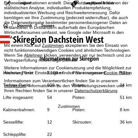
Langlauf
Last-Minute & Deals
Browserinformationen erstellt. Diese Nutzungsprofile dienen der
statistischen Analyse, individuellen Produktempfehlung,
individualisierten Werbung und Reichweitenmessung. Dafür
benötigen wir Ihre Zustimmung (jederzeit widerrufbar), die auch
die Datenweitergabe bestimmter personenbezogener Daten an
S
Österreich
Traunsee
Drittanbieter in Drittländern außerhalb des Europäischen
Wirtschaftsraumes umfasst, wie Google oder Microsoft in den
Skiregion Dachstein West
USA.
t
Mit einem Klick auf
Zustimmen
akzeptieren Sie den Einsatz von
a
nicht funktionsnotwendigen Cookies und ähnlichen Technologien.
Wenn Sie
Ablehnen
klicken, verwenden wir nur technisch und zur
Informationen zur Skiregion
Vertragserfüllung notwendige Dienste.
r
Weitere Informationen zur Cookienutzung und die Möglichkeit zur
Änderung Ihrer Einstellungen finden Sie in unserer
Cookie-Policy
.
Höchster Punkt:
2’109 m
Pisten insgesamt:
93 km
t
Informationen zum Verantwortlichen finden Sie in unserem
Tiefster Punkt:
609 m
Pisten:
34 km
Impressum
. Informationen zu den Verarbeitungszwecken und
s
Ihren Rechten finden Sie in unserer
Datenschutzerklärung
.
Lifte insgesamt:
54
Pisten:
51 km
e
Zustimmen
Kabinenbahnen:
9
Pisten:
8 km
i
Sessellifte:
12
Skirouten:
36 km
t
Schlepplifte:
22