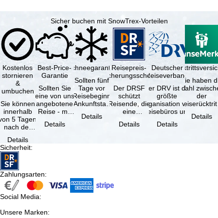
Sicher buchen mit SnowTrex-Vorteilen
Kostenlos
Best-Price-
Schneegarantie
Reisepreis-
Deutscher
Reiserücktrittsvers
stornieren
Garantie
Sicherungsschein
Reiseverband
Sollten fünf
Sie haben d
&
Sollten Sie
Tage vor
Der DRSF
Der DRV ist die
Wahl zwisch
umbuchen
eine von uns
Reisebeginn
schützt
größte
der
Sie können
angebotene
(Ankunftstag)
Reisende, die
Organisation von
Reiserücktrit
innerhalb
Reise - mit
aufgrund von
eine
Reisebüros und
Versicheru
Details
Details
von 5 Tagen
gleicher
Schneemangel
Pauschalreise
Reiseveranstaltern
(inklusive 
Details
Details
Details
nach der
Leistung und
…
oder
in …
Buchung
Verfügbarkeit
verbundene
Details
kostenfrei
…
Reiseleistungen
Sicherheit
:
zurücktreten,
…
…
Zahlungsarten
:
Social Media
:
Unsere Marken
: