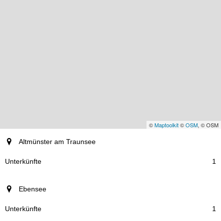
©
Maptoolkit
©
OSM
, © OSM
Ort
Altmünster am Traunsee
Unterkünfte
1
Ebensee
1