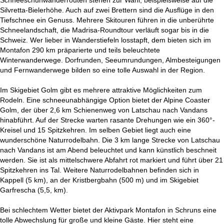
Silvretta-Bielerhöhe. Auch auf zwei Brettern sind die Ausflüge in den
Tiefschnee ein Genuss. Mehrere Skitouren führen in die unberührte
Schneelandschaft, die Madrisa-Roundtour verläuft sogar bis in die
Schweiz. Wer lieber in Wanderstiefeln losstapft, dem bieten sich im
Montafon 290 km präparierte und teils beleuchtete
Winterwanderwege. Dorfrunden, Seeumrundungen, Almbesteigungen
und Fernwanderwege bilden so eine tolle Auswahl in der Region.
Im Skigebiet Golm gibt es mehrere attraktive Möglichkeiten zum
Rodeln. Eine schneeunabhängige Option bietet der Alpine Coaster
Golm, der über 2,6 km Schienenweg von Latschau nach Vandans
hinabführt. Auf der Strecke warten rasante Drehungen wie ein 360°-
Kreisel und 15 Spitzkehren. Im selben Gebiet liegt auch eine
wunderschöne Naturrodelbahn. Die 3 km lange Strecke von Latschau
nach Vandans ist am Abend beleuchtet und kann künstlich beschneit
werden. Sie ist als mittelschwere Abfahrt rot markiert und führt über 21
Spitzkehren ins Tal. Weitere Naturrodelbahnen befinden sich in
Kappell (5 km), an der Kristbergbahn (500 m) und im Skigebiet
Garfrescha (5,5, km).
Bei schlechtem Wetter bietet der Aktivpark Montafon in Schruns eine
tolle Abwechslung für große und kleine Gäste. Hier steht eine