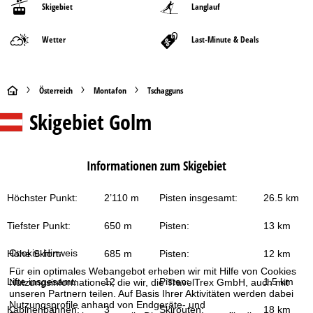
Skigebiet
Langlauf
Wetter
Last-Minute & Deals
S
Österreich
Montafon
Tschagguns
Skigebiet
Golm
t
a
Informationen zum Skigebiet
r
Höchster Punkt:
2’110 m
Pisten insgesamt:
26.5 km
t
Tiefster Punkt:
650 m
Pisten:
13 km
s
Cookie-Hinweis
Höhe Skiort:
685 m
Pisten:
12 km
e
Für ein optimales Webangebot erheben wir mit Hilfe von Cookies
Lifte insgesamt:
12
Pisten:
1.5 km
Nutzungsinformationen, die wir, die TravelTrex GmbH, auch mit
i
unseren Partnern teilen. Auf Basis Ihrer Aktivitäten werden dabei
Nutzungsprofile anhand von Endgeräte- und
Kabinenbahnen:
3
Skirouten:
18 km