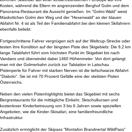
Kosten, während die Eltern im angrenzenden Berghof Golm und dem
Panorama-Restaurant die Aussicht genießen. Im "Golmi-Wald" weist
Maskottchen Golmi den Weg und der "Hexenwald" an der blauen
Abfahrt Nr. 4 ist als Teil der Familienabfahrt bei den kleinen Skifahrern
ebenfalls beliebt.
Fortgeschrittene Fahrer vergnügen sich auf der Weltcup-Strecke oder
testen ihre Kondition auf der längsten Piste des Skigebiets: Die 9,2 km
lange Talabfahrt führt vom höchsten Punkt im Skigebiet bis nach
Vandans und überwindet dabei 1460 Höhenmeter. Von dort gelangt
man mit der Golmerbahn zurück zur Talstation in Latschau.
Pistenperle für Fahrer mit starken Nerven ist die tiefschwarze Abfahrt
"Diabolo". Sie ist mit 70 Prozent Gefälle eine der steilsten Pisten
Österreichs.
Neben den vielen Pistenhighlights bietet das Skigebiet mit sechs
Bergrestaurants für die mittägliche Einkehr, Skischulkursen und
kostenloser Kinderbetreuung von 3 bis 6 Jahren sowie speziellen
Angeboten, wie die Kinder-Skisafari, eine familienfreundliche
Infrastruktur.
Zusätzlich ermöglicht der Skipass "Montafon Brandnertal WildPass"