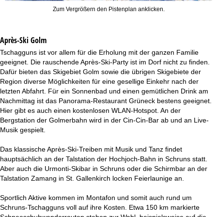
Zum Vergrößern den Pistenplan anklicken.
Après-Ski Golm
Tschagguns ist vor allem für die Erholung mit der ganzen Familie
geeignet. Die rauschende Après-Ski-Party ist im Dorf nicht zu finden.
Dafür bieten das Skigebiet Golm sowie die übrigen Skigebiete der
Region diverse Möglichkeiten für eine gesellige Einkehr nach der
letzten Abfahrt. Für ein Sonnenbad und einen gemütlichen Drink am
Nachmittag ist das Panorama-Restaurant Grüneck bestens geeignet.
Hier gibt es auch einen kostenlosen WLAN-Hotspot. An der
Bergstation der Golmerbahn wird in der Cin-Cin-Bar ab und an Live-
Musik gespielt.
Das klassische Après-Ski-Treiben mit Musik und Tanz findet
hauptsächlich an der Talstation der Hochjoch-Bahn in Schruns statt.
Aber auch die Urmonti-Skibar in Schruns oder die Schirmbar an der
Talstation Zamang in St. Gallenkirch locken Feierlaunige an.
Sportlich Aktive kommen im Montafon und somit auch rund um
Schruns-Tschagguns voll auf ihre Kosten. Etwa 150 km markierte
Schneeschuhwanderrouten stehen zur Wahl, beispielsweise auf die