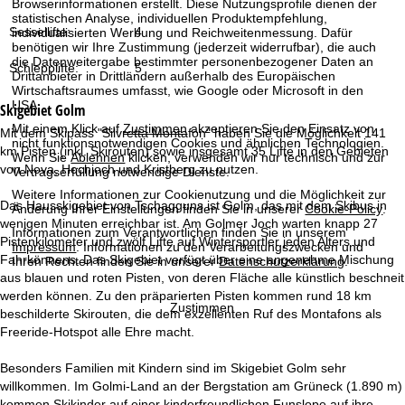
Browserinformationen erstellt. Diese Nutzungsprofile dienen der
t
statistischen Analyse, individuellen Produktempfehlung,
Sessellifte:
4
individualisierten Werbung und Reichweitenmessung. Dafür
e
benötigen wir Ihre Zustimmung (jederzeit widerrufbar), die auch
die Datenweitergabe bestimmter personenbezogener Daten an
Schlepplifte:
5
Drittanbieter in Drittländern außerhalb des Europäischen
Wirtschaftsraumes umfasst, wie Google oder Microsoft in den
USA.
Skigebiet
Golm
Mit einem Klick auf
Zustimmen
akzeptieren Sie den Einsatz von
Mit dem Skipass "Silvretta Montafon" haben Sie die Möglichkeit 141
nicht funktionsnotwendigen Cookies und ähnlichen Technologien.
km Pisten (inkl. Skirouten) sowie insgesamt 35 Lifte in den Gebieten
Wenn Sie
Ablehnen
klicken, verwenden wir nur technisch und zur
von Nova, Hochjoch und Kristberg zu nutzen.
Vertragserfüllung notwendige Dienste.
Weitere Informationen zur Cookienutzung und die Möglichkeit zur
Das Hausskigebiet von Tschagguns ist Golm, das mit dem Skibus in
Änderung Ihrer Einstellungen finden Sie in unserer
Cookie-Policy
.
wenigen Minuten erreichbar ist. Am Golmer Joch warten knapp 27
Informationen zum Verantwortlichen finden Sie in unserem
Pistenkilometer und zwölf Lifte auf Wintersportler jeden Alters und
Impressum
. Informationen zu den Verarbeitungszwecken und
Fahrkönnens. Das Skigebiet verfügt über eine angenehme Mischung
Ihren Rechten finden Sie in unserer
Datenschutzerklärung
.
aus blauen und roten Pisten, von deren Fläche alle künstlich beschneit
werden können. Zu den präparierten Pisten kommen rund 18 km
Zustimmen
beschilderte Skirouten, die dem exzellenten Ruf des Montafons als
Freeride-Hotspot alle Ehre macht.
Besonders Familien mit Kindern sind im Skigebiet Golm sehr
willkommen. Im Golmi-Land an der Bergstation am Grüneck (1.890 m)
kommen Skikinder auf einer kinderfreundlichen Funslope auf ihre