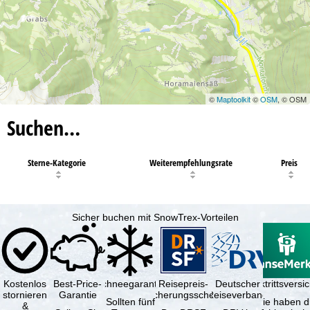
©
Maptoolkit
©
OSM
, © OSM
Suchen…
Sterne-Kategorie
Weiterempfehlungsrate
Preis
Sicher buchen mit SnowTrex-Vorteilen
Kostenlos
Best-Price-
Schneegarantie
Reisepreis-
Deutscher
Reiserücktrittsvers
stornieren
Garantie
Sicherungsschein
Reiseverband
Sollten fünf
Sie haben d
&