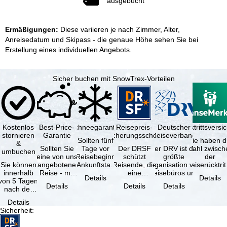
ausgebucht
Ermäßigungen:
Diese variieren je nach Zimmer, Alter,
Anreisedatum und Skipass - die genaue Höhe sehen Sie bei
Erstellung eines individuellen Angebots.
Sicher buchen mit SnowTrex-Vorteilen
Kostenlos
Best-Price-
Schneegarantie
Reisepreis-
Deutscher
Reiserücktrittsvers
stornieren
Garantie
Sicherungsschein
Reiseverband
Sollten fünf
Sie haben d
&
Sollten Sie
Tage vor
Der DRSF
Der DRV ist die
Wahl zwisch
umbuchen
eine von uns
Reisebeginn
schützt
größte
der
Sie können
angebotene
(Ankunftstag)
Reisende, die
Organisation von
Reiserücktrit
innerhalb
Reise - mit
aufgrund von
eine
Reisebüros und
Versicheru
Details
Details
von 5 Tagen
gleicher
Schneemangel
Pauschalreise
Reiseveranstaltern
(inklusive 
Details
Details
Details
nach der
Leistung und
…
oder
in …
Buchung
Verfügbarkeit
verbundene
Details
kostenfrei
…
Reiseleistungen
Sicherheit
:
zurücktreten,
…
…