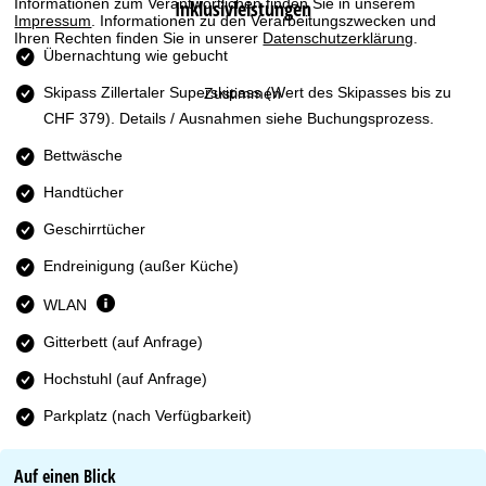
Informationen zum Verantwortlichen finden Sie in unserem
Inklusivleistungen
t
Impressum
. Informationen zu den Verarbeitungszwecken und
Ihren Rechten finden Sie in unserer
Datenschutzerklärung
.
e
Übernachtung wie gebucht
Skipass Zillertaler Superskipass
(Wert des Skipasses bis zu
Zustimmen
CHF 379). Details / Ausnahmen siehe Buchungsprozess.
Bettwäsche
Handtücher
Geschirrtücher
Endreinigung (außer Küche)
WLAN
Gitterbett (auf Anfrage)
Hochstuhl (auf Anfrage)
Parkplatz (nach Verfügbarkeit)
Auf einen Blick