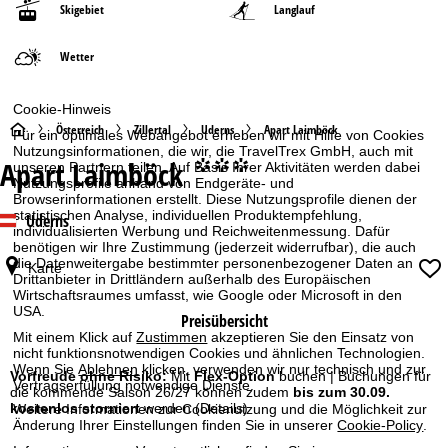
Skigebiet
Langlauf
Wetter
Cookie-Hinweis
S
Österreich
Zillertal
Uderns
Apart Laimböck
Für ein optimales Webangebot erheben wir mit Hilfe von Cookies
Nutzungsinformationen, die wir, die TravelTrex GmbH, auch mit
Apart Laimböck
°°°
unseren Partnern teilen. Auf Basis Ihrer Aktivitäten werden dabei
t
Nutzungsprofile anhand von Endgeräte- und
Browserinformationen erstellt. Diese Nutzungsprofile dienen der
a
statistischen Analyse, individuellen Produktempfehlung,
Uderns
individualisierten Werbung und Reichweitenmessung. Dafür
benötigen wir Ihre Zustimmung (jederzeit widerrufbar), die auch
r
die Datenweitergabe bestimmter personenbezogener Daten an
Karte
Drittanbieter in Drittländern außerhalb des Europäischen
t
Wirtschaftsraumes umfasst, wie Google oder Microsoft in den
USA.
Preisübersicht
s
Mit einem Klick auf
Zustimmen
akzeptieren Sie den Einsatz von
nicht funktionsnotwendigen Cookies und ähnlichen Technologien.
Wenn Sie
Ablehnen
klicken, verwenden wir nur technisch und zur
e
Vorfreude ohne Risiko:
Mit
Flex-Option
buchen | Buchungen für
Vertragserfüllung notwendige Dienste.
die kommende Saison 26/27 können zudem
bis zum 30.09.
kostenlos storniert
werden
(Details)
Weitere Informationen zur Cookienutzung und die Möglichkeit zur
i
Änderung Ihrer Einstellungen finden Sie in unserer
Cookie-Policy
.