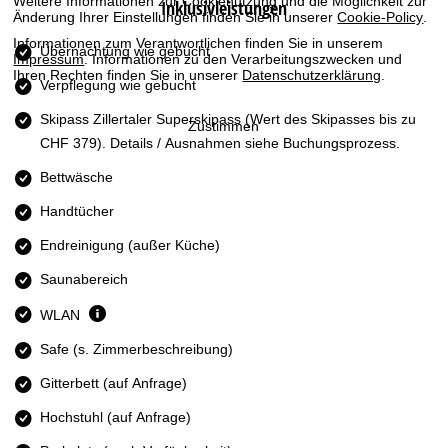
Weitere Informationen zur Cookienutzung und die Möglichkeit zur
Inklusivleistungen
t
Änderung Ihrer Einstellungen finden Sie in unserer
Cookie-Policy
.
Informationen zum Verantwortlichen finden Sie in unserem
e
Übernachtung wie gebucht
Impressum
. Informationen zu den Verarbeitungszwecken und
Ihren Rechten finden Sie in unserer
Datenschutzerklärung
.
Verpflegung wie gebucht
Skipass Zillertaler Superskipass
(Wert des Skipasses bis zu
Zustimmen
CHF 379). Details / Ausnahmen siehe Buchungsprozess.
Bettwäsche
Handtücher
Endreinigung (außer Küche)
Saunabereich
WLAN
Safe (s. Zimmerbeschreibung)
Gitterbett (auf Anfrage)
Hochstuhl (auf Anfrage)