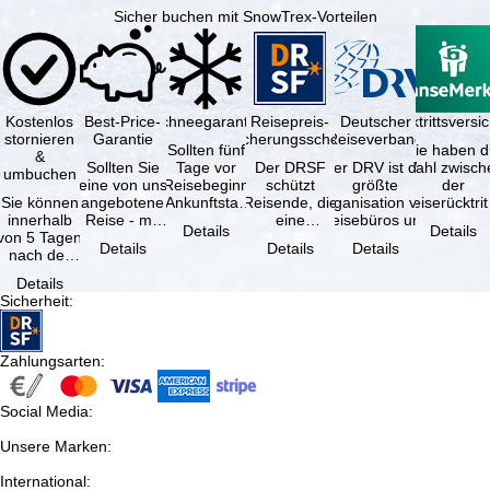
Sicher buchen mit SnowTrex-Vorteilen
Kostenlos
Best-Price-
Schneegarantie
Reisepreis-
Deutscher
Reiserücktrittsvers
stornieren
Garantie
Sicherungsschein
Reiseverband
Sollten fünf
Sie haben d
&
Sollten Sie
Tage vor
Der DRSF
Der DRV ist die
Wahl zwisch
umbuchen
eine von uns
Reisebeginn
schützt
größte
der
Sie können
angebotene
(Ankunftstag)
Reisende, die
Organisation von
Reiserücktrit
innerhalb
Reise - mit
aufgrund von
eine
Reisebüros und
Versicheru
Details
Details
von 5 Tagen
gleicher
Schneemangel
Pauschalreise
Reiseveranstaltern
(inklusive 
Details
Details
Details
nach der
Leistung und
…
oder
in …
Buchung
Verfügbarkeit
verbundene
Details
kostenfrei
…
Reiseleistungen
Sicherheit
:
zurücktreten,
…
…
Zahlungsarten
:
Social Media
:
Unsere Marken
:
International
: