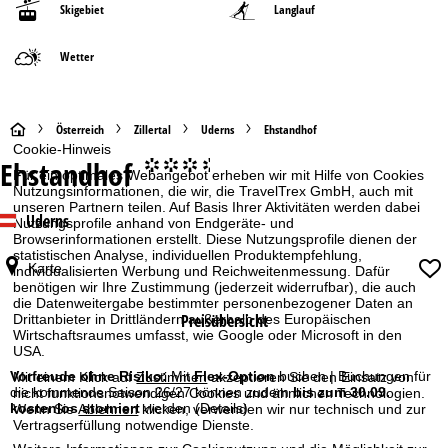
Skigebiet
Langlauf
Wetter
S
Österreich
Zillertal
Uderns
Ehstandhof
Cookie-Hinweis
Ehstandhof
°°°.
t
Für ein optimales Webangebot erheben wir mit Hilfe von Cookies
Nutzungsinformationen, die wir, die TravelTrex GmbH, auch mit
unseren Partnern teilen. Auf Basis Ihrer Aktivitäten werden dabei
a
Uderns
Nutzungsprofile anhand von Endgeräte- und
Browserinformationen erstellt. Diese Nutzungsprofile dienen der
r
statistischen Analyse, individuellen Produktempfehlung,
Karte
individualisierten Werbung und Reichweitenmessung. Dafür
benötigen wir Ihre Zustimmung (jederzeit widerrufbar), die auch
t
die Datenweitergabe bestimmter personenbezogener Daten an
Preisübersicht
Drittanbieter in Drittländern außerhalb des Europäischen
s
Wirtschaftsraumes umfasst, wie Google oder Microsoft in den
USA.
e
Vorfreude ohne Risiko:
Mit
Flex-Option
buchen | Buchungen für
Mit einem Klick auf
Zustimmen
akzeptieren Sie den Einsatz von
die kommende Saison 26/27 können zudem
bis zum 30.09.
nicht funktionsnotwendigen Cookies und ähnlichen Technologien.
kostenlos storniert
werden
(Details)
Wenn Sie
Ablehnen
klicken, verwenden wir nur technisch und zur
i
Vertragserfüllung notwendige Dienste.