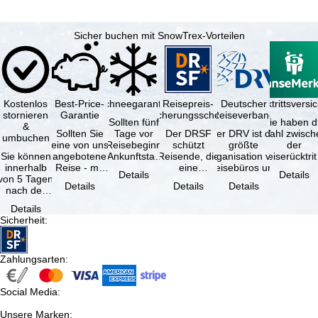
Sicher buchen mit SnowTrex-Vorteilen
Kostenlos
Best-Price-
Schneegarantie
Reisepreis-
Deutscher
Reiserücktrittsvers
stornieren
Garantie
Sicherungsschein
Reiseverband
Sollten fünf
Sie haben d
&
Sollten Sie
Tage vor
Der DRSF
Der DRV ist die
Wahl zwisch
umbuchen
eine von uns
Reisebeginn
schützt
größte
der
Sie können
angebotene
(Ankunftstag)
Reisende, die
Organisation von
Reiserücktrit
innerhalb
Reise - mit
aufgrund von
eine
Reisebüros und
Versicheru
Details
Details
von 5 Tagen
gleicher
Schneemangel
Pauschalreise
Reiseveranstaltern
(inklusive 
Details
Details
Details
nach der
Leistung und
…
oder
in …
Buchung
Verfügbarkeit
verbundene
Details
kostenfrei
…
Reiseleistungen
Sicherheit
:
zurücktreten,
…
…
Zahlungsarten
:
Social Media
:
Unsere Marken
: