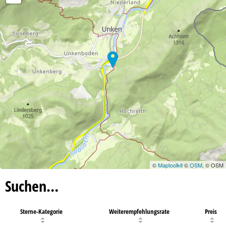
©
Maptoolkit
©
OSM
, © OSM
Suchen…
Sterne-Kategorie
Weiterempfehlungsrate
Preis