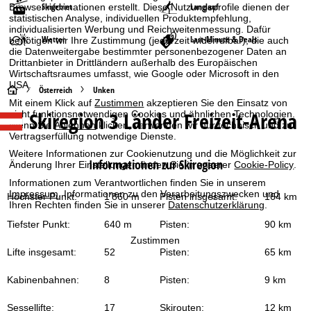
Skigebiet
Langlauf
Browserinformationen erstellt. Diese Nutzungsprofile dienen der
statistischen Analyse, individuellen Produktempfehlung,
individualisierten Werbung und Reichweitenmessung. Dafür
Wetter
Last-Minute & Deals
benötigen wir Ihre Zustimmung (jederzeit widerrufbar), die auch
die Datenweitergabe bestimmter personenbezogener Daten an
Drittanbieter in Drittländern außerhalb des Europäischen
Wirtschaftsraumes umfasst, wie Google oder Microsoft in den
USA.
S
Österreich
Unken
Mit einem Klick auf
Zustimmen
akzeptieren Sie den Einsatz von
Skiregion 3 Länder Freizeit-Arena
nicht funktionsnotwendigen Cookies und ähnlichen Technologien.
t
Wenn Sie
Ablehnen
klicken, verwenden wir nur technisch und zur
Vertragserfüllung notwendige Dienste.
a
Weitere Informationen zur Cookienutzung und die Möglichkeit zur
Informationen zur Skiregion
Änderung Ihrer Einstellungen finden Sie in unserer
Cookie-Policy
.
r
Informationen zum Verantwortlichen finden Sie in unserem
Impressum
. Informationen zu den Verarbeitungszwecken und
Höchster Punkt:
1’860 m
Pisten insgesamt:
164 km
t
Ihren Rechten finden Sie in unserer
Datenschutzerklärung
.
Tiefster Punkt:
640 m
Pisten:
90 km
s
Zustimmen
Lifte insgesamt:
52
Pisten:
65 km
e
Kabinenbahnen:
8
Pisten:
9 km
i
Sessellifte:
17
Skirouten:
12 km