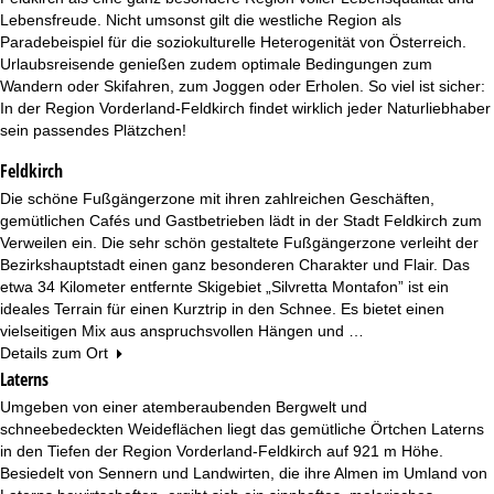
e
Lebensfreude. Nicht umsonst gilt die westliche Region als
Paradebeispiel für die soziokulturelle Heterogenität von Österreich.
Urlaubsreisende genießen zudem optimale Bedingungen zum
Wandern oder Skifahren, zum Joggen oder Erholen. So viel ist sicher:
In der Region Vorderland-Feldkirch findet wirklich jeder Naturliebhaber
sein passendes Plätzchen!
Feldkirch
Die schöne Fußgängerzone mit ihren zahlreichen Geschäften,
gemütlichen Cafés und Gastbetrieben lädt in der Stadt Feldkirch zum
Verweilen ein. Die sehr schön gestaltete Fußgängerzone verleiht der
Bezirkshauptstadt einen ganz besonderen Charakter und Flair. Das
etwa 34 Kilometer entfernte Skigebiet „Silvretta Montafon” ist ein
ideales Terrain für einen Kurztrip in den Schnee. Es bietet einen
vielseitigen Mix aus anspruchsvollen Hängen und …
Details zum Ort
Laterns
Umgeben von einer atemberaubenden Bergwelt und
schneebedeckten Weideflächen liegt das gemütliche Örtchen Laterns
in den Tiefen der Region Vorderland-Feldkirch auf 921 m Höhe.
Besiedelt von Sennern und Landwirten, die ihre Almen im Umland von