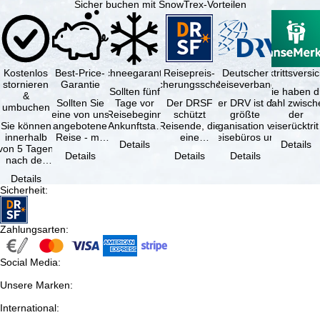
Sicher buchen mit SnowTrex-Vorteilen
Kostenlos
Best-Price-
Schneegarantie
Reisepreis-
Deutscher
Reiserücktrittsvers
stornieren
Garantie
Sicherungsschein
Reiseverband
Sollten fünf
Sie haben d
&
Sollten Sie
Tage vor
Der DRSF
Der DRV ist die
Wahl zwisch
umbuchen
eine von uns
Reisebeginn
schützt
größte
der
Sie können
angebotene
(Ankunftstag)
Reisende, die
Organisation von
Reiserücktrit
innerhalb
Reise - mit
aufgrund von
eine
Reisebüros und
Versicheru
Details
Details
von 5 Tagen
gleicher
Schneemangel
Pauschalreise
Reiseveranstaltern
(inklusive 
Details
Details
Details
nach der
Leistung und
…
oder
in …
Buchung
Verfügbarkeit
verbundene
Details
kostenfrei
…
Reiseleistungen
Sicherheit
:
zurücktreten,
…
…
Zahlungsarten
:
Social Media
:
Unsere Marken
:
International
: