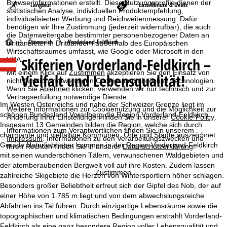
Browserinformationen erstellt. Diese Nutzungsprofile dienen der
Langlauf
Last-Minute & Deals
statistischen Analyse, individuellen Produktempfehlung,
individualisierten Werbung und Reichweitenmessung. Dafür
benötigen wir Ihre Zustimmung (jederzeit widerrufbar), die auch
die Datenweitergabe bestimmter personenbezogener Daten an
S
Österreich
Vorderland-Feldkirch
Drittanbieter in Drittländern außerhalb des Europäischen
Wirtschaftsraumes umfasst, wie Google oder Microsoft in den
Skiferien Vorderland-Feldkirch –
USA.
t
Mit einem Klick auf
Zustimmen
akzeptieren Sie den Einsatz von
Vielfalt und Lebensqualität!
nicht funktionsnotwendigen Cookies und ähnlichen Technologien.
a
Wenn Sie
Ablehnen
klicken, verwenden wir nur technisch und zur
Vertragserfüllung notwendige Dienste.
r
Im Westen Österreichs und nahe der Schweizer Grenze liegt im
Weitere Informationen zur Cookienutzung und die Möglichkeit zur
schönen Bundesland Vorarlberg die Region Vorderland-Feldkirch.
Änderung Ihrer Einstellungen finden Sie in unserer
Cookie-Policy
.
t
Insgesamt 13 Gemeinden bilden die Region, welche sich durch
Informationen zum Verantwortlichen finden Sie in unserem
charmante und vielfältige Kommunen, Orte und Städte auszeichnet.
Impressum
. Informationen zu den Verarbeitungszwecken und
Gerade Naturliebhaber kommen in der Region Vorderland-Feldkirch
s
Ihren Rechten finden Sie in unserer
Datenschutzerklärung
.
mit seinen wunderschönen Tälern, verwunschenen Waldgebieten und
der atemberaubenden Bergwelt voll auf ihre Kosten. Zudem lassen
e
Zustimmen
zahlreiche Skigebiete die Herzen von Wintersportlern höher schlagen.
Besonders großer Beliebtheit erfreut sich der Gipfel des Nob, der auf
i
einer Höhe von 1.785 m liegt und von dem abwechslungsreiche
Abfahrten ins Tal führen. Durch einzigartige Lebensräume sowie die
t
topographischen und klimatischen Bedingungen erstrahlt Vorderland-
Feldkirch als eine ganz besondere Region voller Lebensqualität und