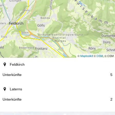
©
Maptoolkit
©
OSM
, © OSM
Ort
Feldkirch
Unterkünfte
5
Laterns
2