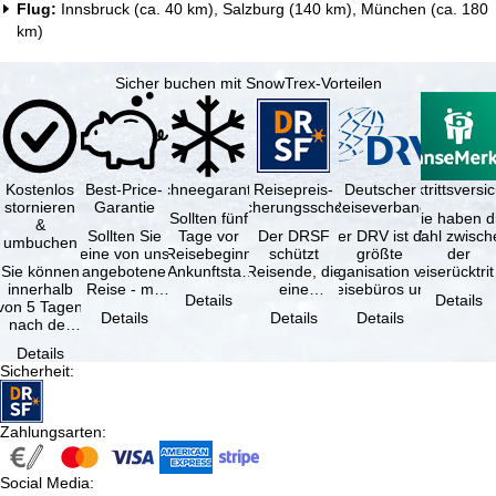
Flug:
Innsbruck (ca. 40 km), Salzburg (140 km), München (ca. 180
km)
Sicher buchen mit SnowTrex-Vorteilen
Kostenlos
Best-Price-
Schneegarantie
Reisepreis-
Deutscher
Reiserücktrittsvers
stornieren
Garantie
Sicherungsschein
Reiseverband
Sollten fünf
Sie haben d
&
Sollten Sie
Tage vor
Der DRSF
Der DRV ist die
Wahl zwisch
umbuchen
eine von uns
Reisebeginn
schützt
größte
der
Sie können
angebotene
(Ankunftstag)
Reisende, die
Organisation von
Reiserücktrit
innerhalb
Reise - mit
aufgrund von
eine
Reisebüros und
Versicheru
Details
Details
von 5 Tagen
gleicher
Schneemangel
Pauschalreise
Reiseveranstaltern
(inklusive 
Details
Details
Details
nach der
Leistung und
…
oder
in …
Buchung
Verfügbarkeit
verbundene
Details
kostenfrei
…
Reiseleistungen
Sicherheit
:
zurücktreten,
…
…
Zahlungsarten
:
Social Media
: