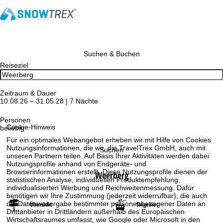
Suchen & Buchen
Reiseziel
Zeitraum & Dauer
10.08.26 – 31.05.28 | 7 Nächte
Personen
Cookie-Hinweis
beliebig
Für ein optimales Webangebot erheben wir mit Hilfe von Cookies
Nutzungsinformationen, die wir, die TravelTrex GmbH, auch mit
Suchen
unseren Partnern teilen. Auf Basis Ihrer Aktivitäten werden dabei
Nutzungsprofile anhand von Endgeräte- und
Browserinformationen erstellt. Diese Nutzungsprofile dienen der
Weerberg
statistischen Analyse, individuellen Produktempfehlung,
individualisierten Werbung und Reichweitenmessung. Dafür
benötigen wir Ihre Zustimmung (jederzeit widerrufbar), die auch
die Datenweitergabe bestimmter personenbezogener Daten an
Übersicht
Skigebiet
Drittanbieter in Drittländern außerhalb des Europäischen
Wirtschaftsraumes umfasst, wie Google oder Microsoft in den