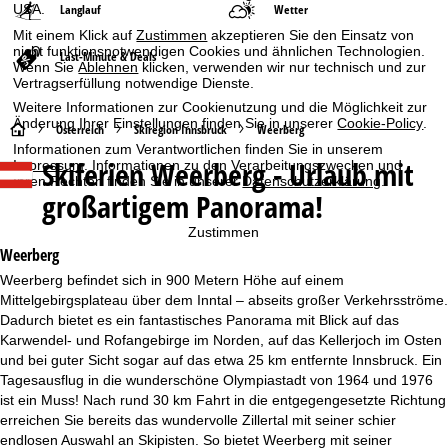
USA.
Langlauf
Wetter
Mit einem Klick auf
Zustimmen
akzeptieren Sie den Einsatz von
nicht funktionsnotwendigen Cookies und ähnlichen Technologien.
Last-Minute & Deals
Wenn Sie
Ablehnen
klicken, verwenden wir nur technisch und zur
Vertragserfüllung notwendige Dienste.
Weitere Informationen zur Cookienutzung und die Möglichkeit zur
Änderung Ihrer Einstellungen finden Sie in unserer
Cookie-Policy
.
S
Österreich
Skiregion Innsbruck
Weerberg
Informationen zum Verantwortlichen finden Sie in unserem
Skiferien
Weerberg - Urlaub mit
Impressum
. Informationen zu den Verarbeitungszwecken und
t
Ihren Rechten finden Sie in unserer
Datenschutzerklärung
.
großartigem Panorama!
a
Zustimmen
r
Weerberg
Weerberg befindet sich in 900 Metern Höhe auf einem
t
Mittelgebirgsplateau über dem Inntal – abseits großer Verkehrsströme.
Dadurch bietet es ein fantastisches Panorama mit Blick auf das
s
Karwendel- und Rofangebirge im Norden, auf das Kellerjoch im Osten
und bei guter Sicht sogar auf das etwa 25 km entfernte Innsbruck. Ein
e
Tagesausflug in die wunderschöne Olympiastadt von 1964 und 1976
ist ein Muss! Nach rund 30 km Fahrt in die entgegengesetzte Richtung
i
erreichen Sie bereits das wundervolle Zillertal mit seiner schier
endlosen Auswahl an Skipisten. So bietet Weerberg mit seiner