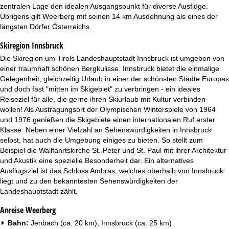
t
zentralen Lage den idealen Ausgangspunkt für diverse Ausflüge.
Übrigens gilt Weerberg mit seinen 14 km Ausdehnung als eines der
e
längsten Dörfer Österreichs.
Skiregion Innsbruck
Die Skiregion um Tirols Landeshauptstadt Innsbruck ist umgeben von
einer traumhaft schönen Bergkulisse. Innsbruck bietet die einmalige
Gelegenheit, gleichzeitig Urlaub in einer der schönsten Städte Europas
und doch fast "mitten im Skigebiet" zu verbringen - ein ideales
Reiseziel für alle, die gerne ihren Skiurlaub mit Kultur verbinden
wollen! Als Austragungsort der Olympischen Winterspiele von 1964
und 1976 genießen die Skigebiete einen internationalen Ruf erster
Klasse. Neben einer Vielzahl an Sehenswürdigkeiten in Innsbruck
selbst, hat auch die Umgebung einiges zu bieten. So stellt zum
Beispiel die Wallfahrtskirche St. Peter und St. Paul mit ihrer Architektur
und Akustik eine spezielle Besonderheit dar. Ein alternatives
Ausflugsziel ist das Schloss Ambras, welches oberhalb von Innsbruck
liegt und zu den bekanntesten Sehenswürdigkeiten der
Landeshauptstadt zählt.
Anreise Weerberg
Bahn:
Jenbach (ca. 20 km), Innsbruck (ca. 25 km)