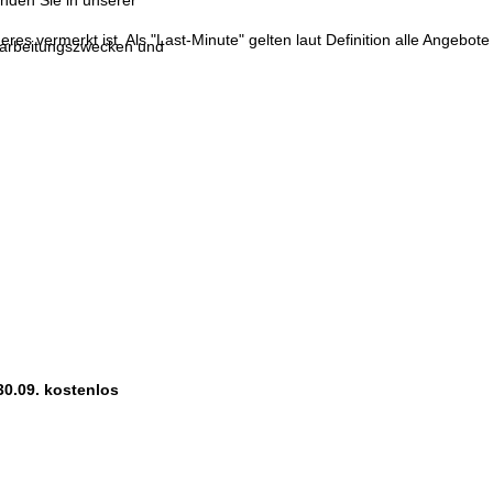
inden Sie in unserer
res vermerkt ist. Als "Last-Minute" gelten laut Definition alle Angebote
erarbeitungszwecken und
30.09. kostenlos