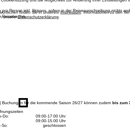
 Cookienutzung und die Möglichkeit zur Änderung Ihrer Einstellungen f
n pro Person inkl. Skipass, sofern in der Reiseausschreibung nichts ande
wortlichen finden Sie in unserem
Impressum
. Informationen zu den V
 Reisebeginn.
in unserer
Datenschutzerklärung
.
| Buchungen für die kommende Saison 26/27 können zudem
bis zum 
fnungszeiten
-Do:
09:00-17:00 Uhr
:
09:00-15:00 Uhr
-So:
geschlossen