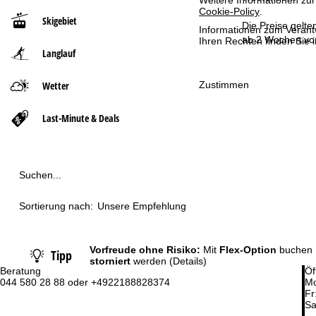
Weitere Informationen zur
Cookie-Policy
.
Skigebiet
t
Die Preise gelte
Informationen zum Verant
ab 2 Wochen vor
Ihren Rechten finden Sie 
Langlauf
s
e
Zustimmen
Wetter
i
Last-Minute & Deals
t
e
Suchen...
Sortierung nach:
Unsere Empfehlung
Vorfreude ohne Risiko:
Mit
Flex-Option
buchen 
Tipp
storniert
werden
(Details)
Beratung
Öf
044 580 28 88 oder +4922188828374
Mo
Fr
Sa