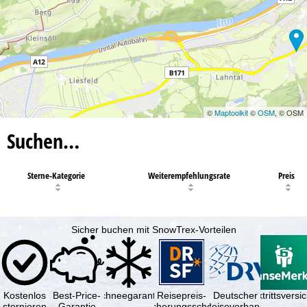
©
Maptoolkit
©
OSM
, © OSM
Suchen…
Sterne-Kategorie
Weiterempfehlungsrate
Preis
Sicher buchen mit SnowTrex-Vorteilen
Kostenlos
Best-Price-
Schneegarantie
Reisepreis-
Deutscher
Reiserücktrittsvers
stornieren
Garantie
Sicherungsschein
Reiseverband