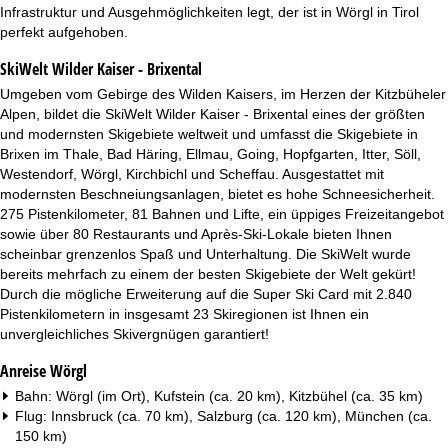
t
Infrastruktur und Ausgehmöglichkeiten legt, der ist in Wörgl in Tirol
perfekt aufgehoben.
e
SkiWelt Wilder Kaiser - Brixental
Umgeben vom Gebirge des Wilden Kaisers, im Herzen der Kitzbüheler
Alpen, bildet die SkiWelt Wilder Kaiser - Brixental eines der größten
und modernsten Skigebiete weltweit und umfasst die Skigebiete in
Brixen im Thale, Bad Häring, Ellmau, Going, Hopfgarten, Itter, Söll,
Westendorf, Wörgl, Kirchbichl und Scheffau. Ausgestattet mit
modernsten Beschneiungsanlagen, bietet es hohe Schneesicherheit.
275 Pistenkilometer, 81 Bahnen und Lifte, ein üppiges Freizeitangebot
sowie über 80 Restaurants und Après-Ski-Lokale bieten Ihnen
scheinbar grenzenlos Spaß und Unterhaltung. Die SkiWelt wurde
bereits mehrfach zu einem der besten Skigebiete der Welt gekürt!
Durch die mögliche Erweiterung auf die Super Ski Card mit 2.840
Pistenkilometern in insgesamt 23 Skiregionen ist Ihnen ein
unvergleichliches Skivergnügen garantiert!
Anreise Wörgl
Bahn: Wörgl (im Ort), Kufstein (ca. 20 km), Kitzbühel (ca. 35 km)
Flug: Innsbruck (ca. 70 km), Salzburg (ca. 120 km), München (ca.
150 km)