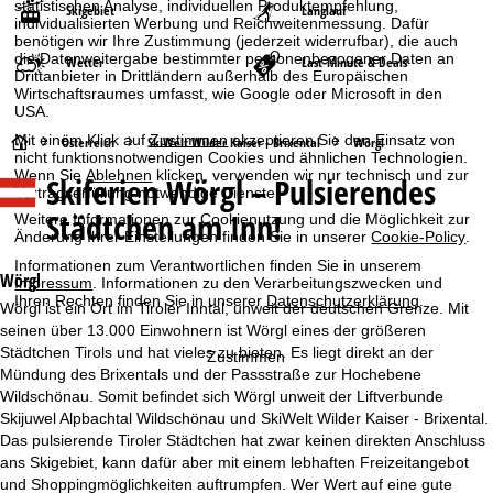
statistischen Analyse, individuellen Produktempfehlung,
Skigebiet
Langlauf
individualisierten Werbung und Reichweitenmessung. Dafür
benötigen wir Ihre Zustimmung (jederzeit widerrufbar), die auch
die Datenweitergabe bestimmter personenbezogener Daten an
Wetter
Last-Minute & Deals
Drittanbieter in Drittländern außerhalb des Europäischen
Wirtschaftsraumes umfasst, wie Google oder Microsoft in den
USA.
Mit einem Klick auf
Zustimmen
akzeptieren Sie den Einsatz von
S
Österreich
SkiWelt Wilder Kaiser - Brixental
Wörgl
nicht funktionsnotwendigen Cookies und ähnlichen Technologien.
Wenn Sie
Ablehnen
klicken, verwenden wir nur technisch und zur
Skiferien
Wörgl – Pulsierendes
t
Vertragserfüllung notwendige Dienste.
Städtchen am Inn!
Weitere Informationen zur Cookienutzung und die Möglichkeit zur
a
Änderung Ihrer Einstellungen finden Sie in unserer
Cookie-Policy
.
Informationen zum Verantwortlichen finden Sie in unserem
r
Wörgl
Impressum
. Informationen zu den Verarbeitungszwecken und
Ihren Rechten finden Sie in unserer
Datenschutzerklärung
.
Wörgl ist ein Ort im Tiroler Inntal, unweit der deutschen Grenze. Mit
t
seinen über 13.000 Einwohnern ist Wörgl eines der größeren
Städtchen Tirols und hat vieles zu bieten. Es liegt direkt an der
Zustimmen
s
Mündung des Brixentals und der Passstraße zur Hochebene
Wildschönau. Somit befindet sich Wörgl unweit der Liftverbunde
e
Skijuwel Alpbachtal Wildschönau und SkiWelt Wilder Kaiser - Brixental.
Das pulsierende Tiroler Städtchen hat zwar keinen direkten Anschluss
i
ans Skigebiet, kann dafür aber mit einem lebhaften Freizeitangebot
und Shoppingmöglichkeiten auftrumpfen. Wer Wert auf eine gute