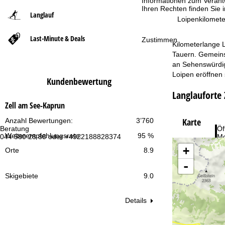
Informationen zum Verant
Ihren Rechten finden Sie 
Langlauf
t
Loipenkilomete
Last-Minute & Deals
s
Zustimmen
Kilometerlange L
Tauern. Gemeins
e
an Sehenswürdigk
Loipen eröffnen
Kundenbewertung
i
Langlauforte
t
Zell am See-Kaprun
Karte
Anzahl Bewertungen:
3’760
e
Beratung
Öf
Weiterempfehlungsrate:
95 %
044 580 28 88 oder +4922188828374
Mo
Fr
+
Orte
8.9
Sa
-
Skigebiete
9.0
Details