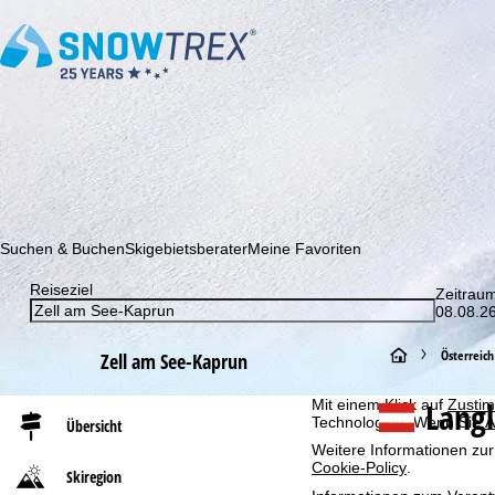
Abonnieren Sie unseren Newsletter und erfahren Sie als Erster 
Suchen & Buchen
Skigebietsberater
Meine Favoriten
Cookie-Hinweis
Für ein optimales Webange
Reiseziel
Zeitrau
auch mit unseren Partnern
08.08.26
Browserinformationen erste
individualisierten Werbun
S
Österreich
Zell am See-Kaprun
auch die Datenweitergabe
Europäischen Wirtschafts
t
Langl
Mit einem Klick auf
Zusti
Technologien. Wenn Sie
A
Übersicht
a
Weitere Informationen zur
Cookie-Policy
.
Skiregion
r