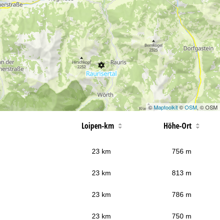
©
Maptoolkit
©
OSM
, © OSM
Loipen-km
Höhe-Ort
23 km
756 m
23 km
813 m
23 km
786 m
23 km
750 m