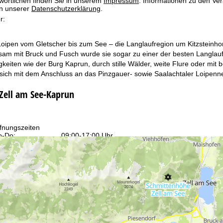
wortlichen finden Sie in unserem
Impressum
. Informationen zu den V
in unserer
Datenschutzerklärung
.
r:
oipen vom Gletscher bis zum See – die Langlaufregion um Kitzsteinhor
am mit Bruck und Fusch wurde sie sogar zu einer der besten Langlauf
eiten wie der Burg Kaprun, durch stille Wälder, weite Flure oder mit b
 sich mit dem Anschluss an das Pinzgauer- sowie Saalachtaler Loipenn
 Zell am See-Kaprun
fnungszeiten
-Do:
09:00-17:00 Uhr
:
09:00-15:00 Uhr
-So:
geschlossen
Beratung