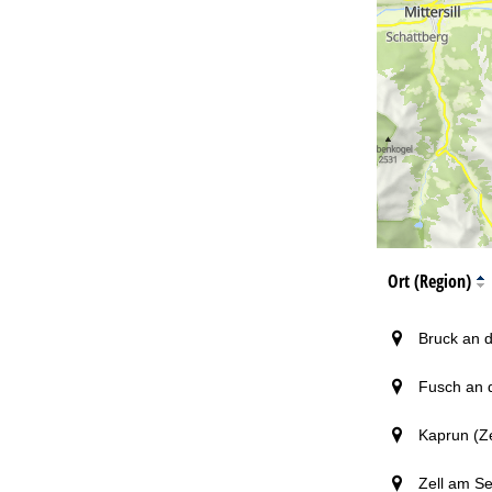
Zu
Ort (Region)
Bruck an 
Fusch an 
Kaprun (Z
Zell am S