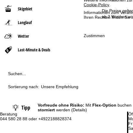
Weitere Informationen zur
Cookie-Policy
.
Skigebiet
t
Die Preise gelte
Informationen zum Verant
ab 2 Wochen vor
Ihren Rechten finden Sie 
Langlauf
s
e
Zustimmen
Wetter
i
Last-Minute & Deals
t
e
Suchen...
Sortierung nach:
Unsere Empfehlung
Vorfreude ohne Risiko:
Mit
Flex-Option
buchen 
Tipp
storniert
werden
(Details)
Beratung
Öf
044 580 28 88 oder +4922188828374
Mo
Fr
Sa