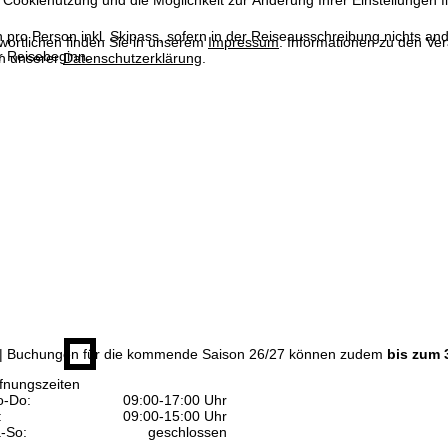
 Cookienutzung und die Möglichkeit zur Änderung Ihrer Einstellungen f
n pro Person inkl. Skipass, sofern in der Reiseausschreibung nichts ande
wortlichen finden Sie in unserem
Impressum
. Informationen zu den V
 Reisebeginn.
in unserer
Datenschutzerklärung
.
| Buchungen für die kommende Saison 26/27 können zudem
bis zum 
fnungszeiten
-Do:
09:00-17:00 Uhr
:
09:00-15:00 Uhr
-So:
geschlossen