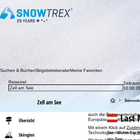
Abonnieren Sie unseren Newsletter und erfahren Sie als Erster 
Suchen & Buchen
Skigebietsberater
Meine Favoriten
Reiseziel
Zeitrau
Cookie-Hinweis
10.08.26
Für ein optimales Webange
auch mit unseren Partnern
S
Österreich
Zell am See
Browserinformationen erste
individualisierten Werbun
t
Last 
auch die Datenweitergabe
Europäischen Wirtschafts
Übersicht
a
Mit einem Klick auf
Zusti
Technologien. Wenn Sie
A
Sie möchten güns
Skiregion
r
am See.