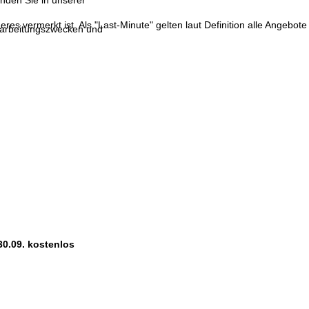
inden Sie in unserer
res vermerkt ist. Als "Last-Minute" gelten laut Definition alle Angebote
erarbeitungszwecken und
30.09. kostenlos