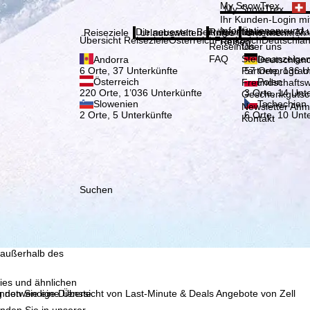
Bitte
My SnowTrex
My SnowTrex
Anmelden
Ihr Kunden-Login mit
Informationen rund 
Die neuesten Beiträge aus unserem Ma
Reiseinfos
Über uns
Reiseziele
Urlaubswelten
Infos
Unternehmen
Übersicht Reiseziele
Österreich
Frankreich
Deutschla
Reisen.
Reiseinfos
Über uns
FAQ
Stellenanzeige
Andorra
Deutschlan
Partnerprogra
6 Orte, 37 Unterkünfte
57 Orte, 136 U
Österreich
Polen
Freundschafts
220 Orte, 1’036 Unterkünfte
3 Orte, 14 Unt
Geschenkgutsc
Slowenien
Tschechien
Newsletter An
2 Orte, 5 Unterkünfte
6 Orte, 10 Unt
Kontakt
Suchen
, die TravelTrex GmbH,
and von Endgeräte- und
llen Produktempfehlung,
eit widerrufbar), die
 außerhalb des
ies und ähnlichen
g notwendige Dienste.
inden Sie eine Übersicht von Last-Minute & Deals Angebote von Zell