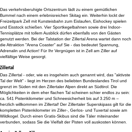
t
Das verkehrsberuhigte Ortszentrum lädt zu einem gemütlichen
e
Bummel nach einem erlebnisreichen Skitag ein. Weiterhin lockt der
Freizeitpark Zell mit Kunsteisbahn zum Eislaufen, Eishockey spielen
und Eisstock schießen. Vier Sportkegelbahnen sowie drei Indoor-
Tennisplätze mit tollem Ausblick dürfen ebenfalls von den Gästen
genutzt werden. Bei der Talstation der Zillertal Arena wartet dann noch
die Attraktion "Arena Coaster" auf Sie - das bedeutet Spannung,
Adrenalin und Action! Für Ihr Vergnügen ist in Zell am Ziller auf
vielfältige Weise gesorgt.
Zillertal
Das Zillertal - oder, wie es insgeheim auch genannt wird, das "aktivste
Tal der Welt" - liegt im Herzen des beliebten Bundeslandes Tirol und
grenzt im Süden mit den Zillertaler Alpen direkt an Südtirol. Die
Möglichkeiten in dem eher flachen Tal scheinen schier endlos zu sein:
ca. 541 Pistenkilometer und Schneesicherheit bis auf 3.250 m –
herzlich willkommen im Zillertal! Der Zillertaler Superskipass gilt für die
kompletten Pistenkilometer im Ziller-, Gerlos- und Tuxertal sowie am
Wildkogel. Durch einen Gratis-Skibus sind die Täler miteinander
verbunden, sodass Sie die Vielfalt der Pisten voll auskosten können.