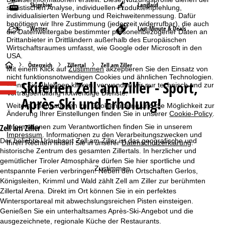
Skigebiet
Langlauf
statistischen Analyse, individuellen Produktempfehlung,
individualisierten Werbung und Reichweitenmessung. Dafür
benötigen wir Ihre Zustimmung (jederzeit widerrufbar), die auch
Wetter
Last-Minute & Deals
die Datenweitergabe bestimmter personenbezogener Daten an
Drittanbieter in Drittländern außerhalb des Europäischen
Wirtschaftsraumes umfasst, wie Google oder Microsoft in den
USA.
S
Österreich
Zillertal
Zell am Ziller
Mit einem Klick auf
Zustimmen
akzeptieren Sie den Einsatz von
nicht funktionsnotwendigen Cookies und ähnlichen Technologien.
Skiferien
Zell am Ziller - Sport,
t
Wenn Sie
Ablehnen
klicken, verwenden wir nur technisch und zur
Vertragserfüllung notwendige Dienste.
Après-Ski und Erholung!
Weitere Informationen zur Cookienutzung und die Möglichkeit zur
a
Änderung Ihrer Einstellungen finden Sie in unserer
Cookie-Policy
.
r
Informationen zum Verantwortlichen finden Sie in unserem
Zell am Ziller
Impressum
. Informationen zu den Verarbeitungszwecken und
Der beliebte Urlaubsort Zell am Ziller ist das geografische und
Ihren Rechten finden Sie in unserer
Datenschutzerklärung
.
t
historische Zentrum des gesamten Zillertals. In herzlicher und
gemütlicher Tiroler Atmosphäre dürfen Sie hier sportliche und
s
Zustimmen
entspannte Ferien verbringen! Neben den Ortschaften Gerlos,
Königsleiten, Krimml und Wald zählt Zell am Ziller zur berühmten
e
Zillertal Arena. Direkt im Ort können Sie in ein perfektes
Wintersportareal mit abwechslungsreichen Pisten einsteigen.
i
Genießen Sie ein unterhaltsames Après-Ski-Angebot und die
ausgezeichnete, regionale Küche der Restaurants.