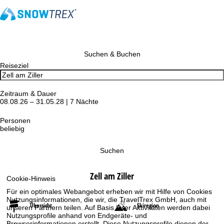
Suchen & Buchen
Reiseziel
Zeitraum & Dauer
08.08.26 – 31.05.28 | 7 Nächte
Personen
beliebig
Suchen
Zell am Ziller
Cookie-Hinweis
Für ein optimales Webangebot erheben wir mit Hilfe von Cookies
Nutzungsinformationen, die wir, die TravelTrex GmbH, auch mit
Übersicht
Skiregion
unseren Partnern teilen. Auf Basis Ihrer Aktivitäten werden dabei
Nutzungsprofile anhand von Endgeräte- und
Browserinformationen erstellt. Diese Nutzungsprofile dienen der