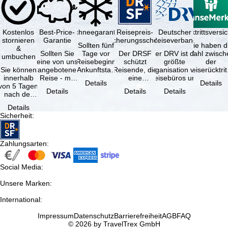
Kostenlos
Best-Price-
Schneegarantie
Reisepreis-
Deutscher
Reiserücktrittsvers
stornieren
Garantie
Sicherungsschein
Reiseverband
Sollten fünf
Sie haben d
&
Sollten Sie
Tage vor
Der DRSF
Der DRV ist die
Wahl zwisch
umbuchen
eine von uns
Reisebeginn
schützt
größte
der
Sie können
angebotene
(Ankunftstag)
Reisende, die
Organisation von
Reiserücktrit
innerhalb
Reise - mit
aufgrund von
eine
Reisebüros und
Versicheru
Details
Details
von 5 Tagen
gleicher
Schneemangel
Pauschalreise
Reiseveranstaltern
(inklusive 
Details
Details
Details
nach der
Leistung und
…
oder
in …
Buchung
Verfügbarkeit
verbundene
Details
kostenfrei
…
Reiseleistungen
Sicherheit
:
zurücktreten,
…
…
Zahlungsarten
:
Social Media
:
Unsere Marken
:
International
:
Impressum
Datenschutz
Barrierefreiheit
AGB
FAQ
© 2026 by TravelTrex GmbH