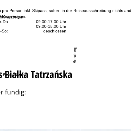
n pro Person inkl. Skipass, sofern in der Reiseausschreibung nichts ande
 Reisebeginn.
fnungszeiten
-Do:
09:00-17:00 Uhr
:
09:00-15:00 Uhr
-So:
geschlossen
Beratung
 Bialka Tatrzańska
r Kontaktseite
r fündig: