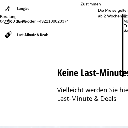
Zustimmen
Langlauf
t
Die Preise gelte
ab 2 Wochen vor
Beratung
Öf
Wetter
044 580 28 88 oder +4922188828374
Mo
s
Fr
Sa
e
Last-Minute & Deals
i
t
Keine Last-Minutes
e
Zu
Vielleicht werden Sie hie
Last-Minute & Deals