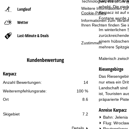
Karpacz (dt. Kr
Technologien. Wenn Sie
A
erhebt. Die nied
Weitere Informationen zur
Langlauf
t
Karpacz ist auf
Cookie-Policy
.
Fontane wurde zu
Informationen zum Verant
Wetter
s
Ihren Rechten finden Sie 
Im winterlichen 
e
Last-Minute & Deals
zurückreichende 
einem hübschen h
Zustimmen
i
mehrere Spitzgi
t
Malerisch zwisc
Kundenbewertung
Riesengebirge
e
Karpacz
Das Riesengebir
nur etwa ein Dri
Anzahl Bewertungen:
14
Landschaft sind 
Weiterempfehlungsrate:
100 %
ist, Touristen a
präparierte Pis
Ort
8.6
Anreise Karpacz
Skigebiet
7.2
Bahn: Jelenia
Flug: Wroclaw
Details
Routenplaner