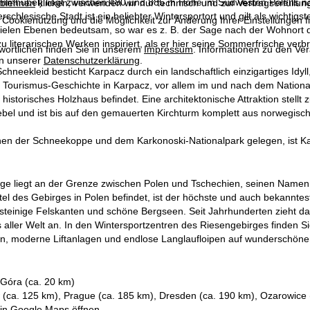
ummhübel) liegt zwischen 480 und 885 m Höhe im Südwesten Polens n
blehnen
klicken, verwenden wir nur technisch und zur Vertragserfüllun
erschlesische Stadt ist ein beliebter Wintersportort und gilt als wichtig
 Cookienutzung und die Möglichkeit zur Änderung Ihrer Einstellungen f
 vielen Ebenen bedeutsam, so war es z. B. der Sage nach der Wohnort 
 literarischen Werken inspiriert, als er hier seine Sommerfrische verb
wortlichen finden Sie in unserem
Impressum
. Informationen zu den V
in unserer
Datenschutzerklärung
.
Schneekleid besticht Karpacz durch ein landschaftlich einzigartiges Idy
Tourismus-Geschichte in Karpacz, vor allem im und nach dem Nationals
istorisches Holzhaus befindet. Eine architektonische Attraktion stellt 
ebel und ist bis auf den gemauerten Kirchturm komplett aus norwegisch
hen der Schneekoppe und dem Karkonoski-Nationalpark gelegen, ist Kar
ge liegt an der Grenze zwischen Polen und Tschechien, seinen Namen
ttel des Gebirges in Polen befindet, ist der höchste und auch bekanntes
steinige Felskanten und schöne Bergseen. Seit Jahrhunderten zieht da
us aller Welt an. In den Wintersportzentren des Riesengebirges finden S
ten, moderne Liftanlagen und endlose Langlaufloipen auf wunderschön
 Góra (ca. 20 km)
 (ca. 125 km), Prague (ca. 185 km), Dresden (ca. 190 km), Ozarowice 
 in
Google Maps
öffnen