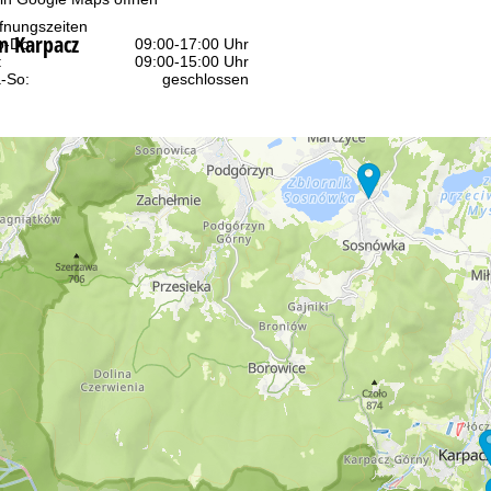
fnungszeiten
n Karpacz
-Do:
09:00-17:00 Uhr
:
09:00-15:00 Uhr
-So:
geschlossen
Beratung
r Kontaktseite