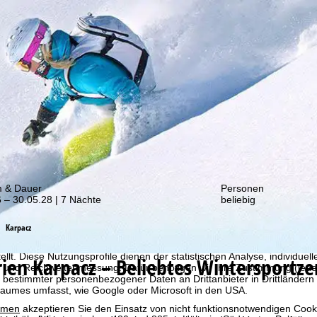
von unseren Rabatt-Aktionen!
m & Dauer
Personen
 – 30.05.28 | 7 Nächte
beliebig
Karpacz
bot erheben wir mit Hilfe von Cookies Nutzungsinformationen, die wir
 teilen. Auf Basis Ihrer Aktivitäten werden dabei Nutzungsprofile anh
llt. Diese Nutzungsprofile dienen der statistischen Analyse, individue
rien
Karpacz – Beliebtes Wintersportz
g und Reichweitenmessung. Dafür benötigen wir Ihre Zustimmung (jederz
 bestimmter personenbezogener Daten an Drittanbieter in Drittländern
raumes umfasst, wie Google oder Microsoft in den USA.
mmen
akzeptieren Sie den Einsatz von nicht funktionsnotwendigen Cook