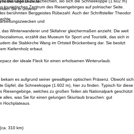
ahe der Grenze zu Tschechien, wo sich die Schneekoppe (1.602 m)
g notwendige Dienste.
stes touristisches Zentrum des Riesengebirges auf polnischer Seite.
inden Sie in unserer
des berühmten Berggeistes Rübezahl. Auch der Schriftsteller Theodor
rachte.
erarbeitungszwecken und
ll, das Winterwanderer und Skifahrer gleichermaßen anzieht. Die weit
ozialismus, erzählt das Museum für Sport und Touristik, das sich in
zudem die Stabkirche Wang im Ortsteil Brückenberg dar. Sie besitzt
em Kiefernholz erbaut.
pacz der ideale Fleck für einen erholsamen Winterurlaub.
 bekam es aufgrund seiner gewaltigen optischen Präsenz. Obwohl sich
te Gipfel, die Schneekoppe (1.602 m), hier zu finden. Typisch für diese
s Riesengebirge, welches zu großen Teilen als Nationalpark geschützt
ie alles, was Sie für einen gelungen Skiurlaub brauchen: gut
en Hochplateaus.
(ca. 310 km)