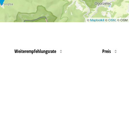
©
Maptoolkit
©
OSM
, © OSM
Weiterempfehlungsrate
Preis