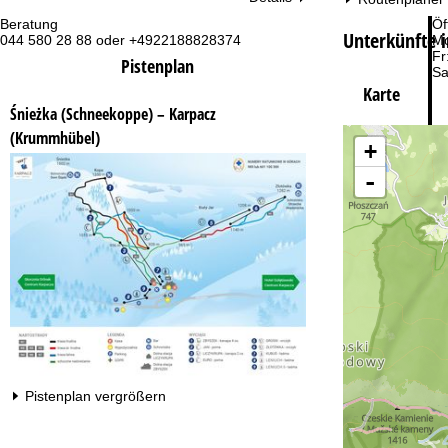
Beratung
Öf
Unterkünfte i
044 580 28 88 oder +4922188828374
Mo
Fr
Pistenplan
Sa
Karte
Śnieżka (Schneekoppe) – Karpacz
(Krummhübel)
+
-
Zu
Pistenplan vergrößern