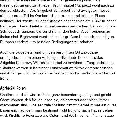
t
Riesengebirge und zählt neben Krummhübel (Karpacz) wohl auch zu
den beliebtesten. Das Skigebiet Schreiberhau ist zweigeteilt, wobei
e
sich der erste Teil im Ortsbereich mit kurzen und leichten Pisten
befindet. Der zweite Teil der Skiregion befindet sich am 1.362 m hohen
Reifträger. Dieser bietet aufgrund seines spezifischen Klimas optimale
Schneebedingungen, die sonst nur in den hohen Alpenregionen zu
finden sind. Ergänzend wurde eine der größten Kunstschneeanlagen
Europas errichtet, um perfekte Bedingungen zu schaffen.
Auch die Skigebiete rund um den berühmten Ort Zakopane
ermöglichen Ihnen einen vielfältigen Skiurlaub. Besonders das
Skigebiet Kasprowy Wierch ist hierbei zu erwähnen. Fortgeschrittene
Skifahrer werden in herrlicher Landschaft attraktive Abfahrten finden
und Anfänger und Genussfahrer können gleichermaßen dem Skisport
frönen.
Après-Ski Polen
Gastfreundschaft wird in Polen ganz besonders gepflegt und gelebt.
Gäste können sich freuen, dass sie, ob erwartet oder nicht, immer
willkommen sind. Eine zentrale Stellung nimmt hierbei immer ein gutes
Essen ein, nachdem man bestimmt nicht hungrig nach Hause gehen
wird. Kirchliche Feiertage wie Ostern und Weihnachten, Namenstage