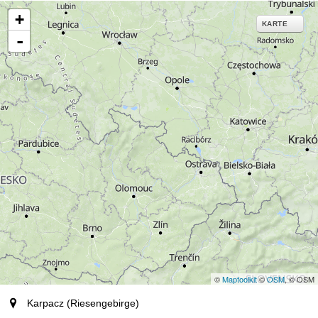
+
KARTE
-
©
Maptoolkit
©
OSM
, © OSM
Ort (Region)
Karpacz (Riesengebirge)