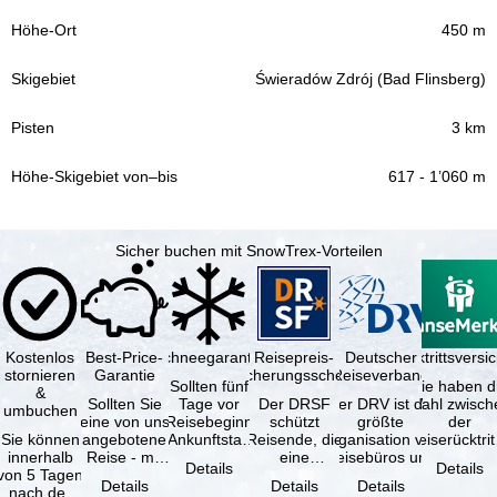
450 m
Świeradów Zdrój (Bad Flinsberg)
3 km
617 - 1’060 m
Sicher buchen mit SnowTrex-Vorteilen
Kostenlos
Best-Price-
Schneegarantie
Reisepreis-
Deutscher
Reiserücktrittsvers
stornieren
Garantie
Sicherungsschein
Reiseverband
Sollten fünf
Sie haben d
&
Sollten Sie
Tage vor
Der DRSF
Der DRV ist die
Wahl zwisch
umbuchen
eine von uns
Reisebeginn
schützt
größte
der
Sie können
angebotene
(Ankunftstag)
Reisende, die
Organisation von
Reiserücktrit
innerhalb
Reise - mit
aufgrund von
eine
Reisebüros und
Versicheru
Details
Details
von 5 Tagen
gleicher
Schneemangel
Pauschalreise
Reiseveranstaltern
(inklusive 
Details
Details
Details
nach der
Leistung und
…
oder
in …