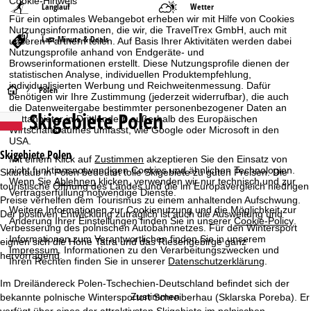
Cookie-Hinweis
Langlauf
Wetter
Für ein optimales Webangebot erheben wir mit Hilfe von Cookies
Nutzungsinformationen, die wir, die TravelTrex GmbH, auch mit
Last-Minute & Deals
unseren Partnern teilen. Auf Basis Ihrer Aktivitäten werden dabei
Nutzungsprofile anhand von Endgeräte- und
Browserinformationen erstellt. Diese Nutzungsprofile dienen der
statistischen Analyse, individuellen Produktempfehlung,
individualisierten Werbung und Reichweitenmessung. Dafür
S
Polen
benötigen wir Ihre Zustimmung (jederzeit widerrufbar), die auch
die Datenweitergabe bestimmter personenbezogener Daten an
Skigebiete Polen
t
Drittanbieter in Drittländern außerhalb des Europäischen
Wirtschaftsraumes umfasst, wie Google oder Microsoft in den
USA.
a
Skigebiete Polen
Mit einem Klick auf
Zustimmen
akzeptieren Sie den Einsatz von
nicht funktionsnotwendigen Cookies und ähnlichen Technologien.
Skiurlaub in Polen bedeutet tolle Skigebiete zu guten Preisen. Die
r
Wenn Sie
Ablehnen
klicken, verwenden wir nur technisch und zur
touristische Öffnung des Landes und die im Europavergleich niedrigen
Vertragserfüllung notwendige Dienste.
Preise verhelfen dem Tourismus zu einem anhaltenden Aufschwung.
t
Weitere Informationen zur Cookienutzung und die Möglichkeit zur
Der positiven Entwicklung zuträglich ist auch die Ausweitung und
Änderung Ihrer Einstellungen finden Sie in unserer
Cookie-Policy
.
Verbesserung des polnischen Autobahnnetzes. Für den Wintersport
s
Informationen zum Verantwortlichen finden Sie in unserem
eignen sich die Hohe Tatra und das Riesengebirge ganz
Impressum
. Informationen zu den Verarbeitungszwecken und
hervorragend.
e
Ihren Rechten finden Sie in unserer
Datenschutzerklärung
.
Im Dreiländereck Polen-Tschechien-Deutschland befindet sich der
i
Zustimmen
bekannte polnische Wintersportort Schreiberhau (Sklarska Poreba). Er
verfügt über eines der attraktivsten Skigebiete im polnischen