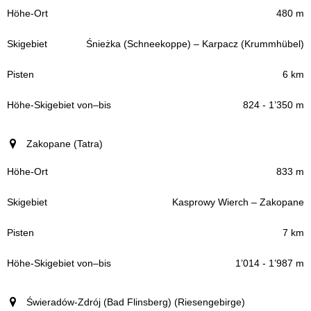
Höhe-Ort
480 m
Śnieżka (Schneekoppe) – Karpacz (Krummhübel)
Skigebiet
6 km
Pisten
824 - 1’350 m
Höhe-Skigebiet
Zakopane (Tatra)
–
von
bis
833 m
Kasprowy Wierch – Zakopane
7 km
1’014 - 1’987 m
Świeradów-Zdrój (Bad Flinsberg) (Riesengebirge)