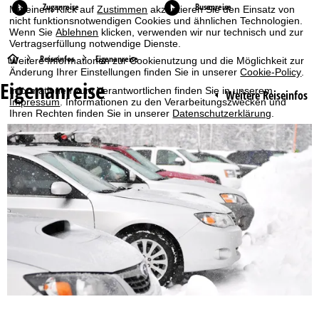
Zuganreise
Busanreise
Mit einem Klick auf
Zustimmen
akzeptieren Sie den Einsatz von
nicht funktionsnotwendigen Cookies und ähnlichen Technologien.
Wenn Sie
Ablehnen
klicken, verwenden wir nur technisch und zur
Vertragserfüllung notwendige Dienste.
S
Reiseinfos
Eigenanreise
Weitere Informationen zur Cookienutzung und die Möglichkeit zur
Änderung Ihrer Einstellungen finden Sie in unserer
Cookie-Policy
.
Eigenanreise
t
Informationen zum Verantwortlichen finden Sie in unserem
Weitere Reiseinfos
Impressum
. Informationen zu den Verarbeitungszwecken und
Ihren Rechten finden Sie in unserer
Datenschutzerklärung
.
a
r
Zustimmen
t
s
e
i
t