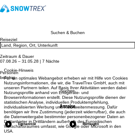
Suchen & Buchen
Reiseziel
Zeitraum & Dauer
07.08.26 – 31.05.28 | 7 Nächte
Cookie-Hinweis
Personen
beliebig
Für ein optimales Webangebot erheben wir mit Hilfe von Cookies
Nutzungsinformationen, die wir, die TravelTrex GmbH, auch mit
unseren Partnern teilen. Auf Basis Ihrer Aktivitäten werden dabei
Suchen
Nutzungsprofile anhand von Endgeräte- und
Browserinformationen erstellt. Diese Nutzungsprofile dienen der
statistischen Analyse, individuellen Produktempfehlung,
Anreise
individualisierten Werbung und Reichweitenmessung. Dafür
benötigen wir Ihre Zustimmung (jederzeit widerrufbar), die auch
die Datenweitergabe bestimmter personenbezogener Daten an
Drittanbieter in Drittländern außerhalb des Europäischen
Eigenanreise
Mietwagen
Wirtschaftsraumes umfasst, wie Google oder Microsoft in den
USA.