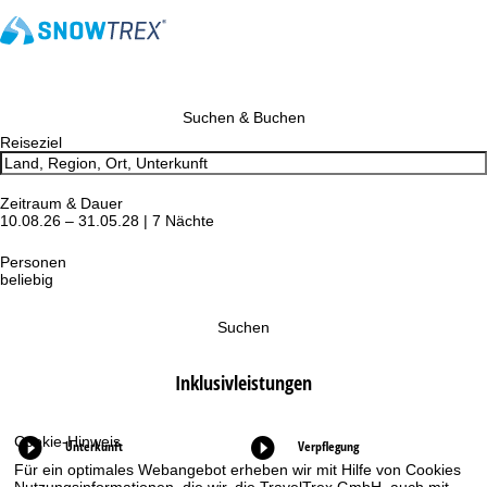
Suchen & Buchen
Reiseziel
Zeitraum & Dauer
10.08.26 – 31.05.28 | 7 Nächte
Personen
beliebig
Suchen
Inklusivleistungen
Cookie-Hinweis
Unterkunft
Verpflegung
Für ein optimales Webangebot erheben wir mit Hilfe von Cookies
Nutzungsinformationen, die wir, die TravelTrex GmbH, auch mit