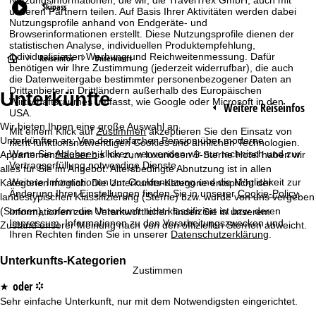
Skipass
unseren Partnern teilen. Auf Basis Ihrer Aktivitäten werden dabei
Nutzungsprofile anhand von Endgeräte- und
Browserinformationen erstellt. Diese Nutzungsprofile dienen der
statistischen Analyse, individuellen Produktempfehlung,
individualisierten Werbung und Reichweitenmessung. Dafür
S
Reiseinfos
Unterkunft
benötigen wir Ihre Zustimmung (jederzeit widerrufbar), die auch
die Datenweitergabe bestimmter personenbezogener Daten an
t
Drittanbieter in Drittländern außerhalb des Europäischen
Unterkünfte
Wirtschaftsraumes umfasst, wie Google oder Microsoft in den
Weitere Reiseinfos
USA.
a
Wir bieten Ihnen eine große Auswahl an
Mit einem Klick auf
Zustimmen
akzeptieren Sie den Einsatz von
Unterkünften an: Von der einfachen Pension über moderne
nicht funktionsnotwendigen Cookies und ähnlichen Technologien.
r
Wenn Sie
Ablehnen
klicken, verwenden wir nur technisch und zur
Appartementhäuser bis hin zum luxuriösen 5-Sterne Hotel haben wir
Vertragserfüllung notwendige Dienste.
alles für Sie im Angebot. Altersbedingte Abnutzung ist in allen
t
Weitere Informationen zur Cookienutzung und die Möglichkeit zur
Kategorien möglich. Die Unterkunfts-Kategorie entspricht der
Änderung Ihrer Einstellungen finden Sie in unserer
Cookie-Policy
.
landestypischen Klassifizierung (Sterne) bzw. wurde von uns vergeben
s
(Sonnen), sofern die Unterkunft nicht klassifiziert ist bzw. deren
Informationen zum Verantwortlichen finden Sie in unserem
Impressum
. Informationen zu den Verarbeitungszwecken und
Zustand unserer Meinung nach von den offiziellen Sternen abweicht.
e
Ihren Rechten finden Sie in unserer
Datenschutzerklärung
.
i
Unterkunfts-Kategorien
Zustimmen
oder
*
°
t
Sehr einfache Unterkunft, nur mit dem Notwendigsten eingerichtet.