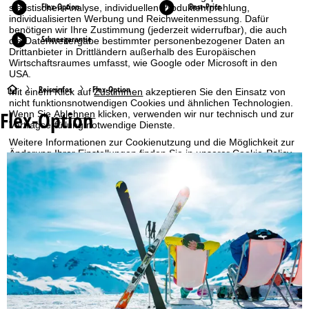
Flex-Option
Best-Price
statistischen Analyse, individuellen Produktempfehlung,
individualisierten Werbung und Reichweitenmessung. Dafür
benötigen wir Ihre Zustimmung (jederzeit widerrufbar), die auch
Schneegarantie
die Datenweitergabe bestimmter personenbezogener Daten an
Drittanbieter in Drittländern außerhalb des Europäischen
Wirtschaftsraumes umfasst, wie Google oder Microsoft in den
USA.
S
Reiseinfos
Flex-Option
Mit einem Klick auf
Zustimmen
akzeptieren Sie den Einsatz von
nicht funktionsnotwendigen Cookies und ähnlichen Technologien.
Flex-Option
Wenn Sie
Ablehnen
klicken, verwenden wir nur technisch und zur
t
Vertragserfüllung notwendige Dienste.
Weitere Informationen zur Cookienutzung und die Möglichkeit zur
a
Änderung Ihrer Einstellungen finden Sie in unserer
Cookie-Policy
.
Informationen zum Verantwortlichen finden Sie in unserem
r
Impressum
. Informationen zu den Verarbeitungszwecken und
Ihren Rechten finden Sie in unserer
Datenschutzerklärung
.
t
Zustimmen
s
e
i