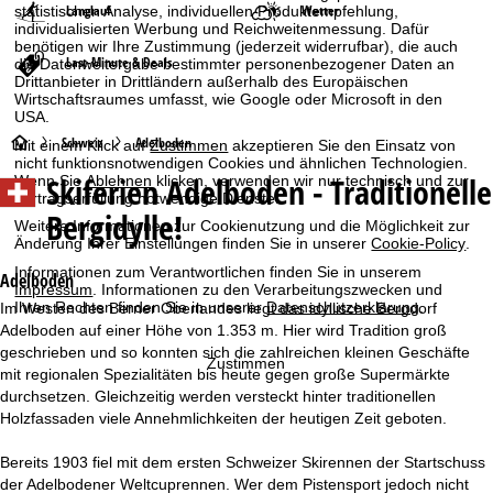
Langlauf
Wetter
statistischen Analyse, individuellen Produktempfehlung,
individualisierten Werbung und Reichweitenmessung. Dafür
benötigen wir Ihre Zustimmung (jederzeit widerrufbar), die auch
Last-Minute & Deals
die Datenweitergabe bestimmter personenbezogener Daten an
Drittanbieter in Drittländern außerhalb des Europäischen
Wirtschaftsraumes umfasst, wie Google oder Microsoft in den
USA.
S
Schweiz
Adelboden
Mit einem Klick auf
Zustimmen
akzeptieren Sie den Einsatz von
nicht funktionsnotwendigen Cookies und ähnlichen Technologien.
Skiferien
Adelboden - Traditionelle
Wenn Sie
Ablehnen
klicken, verwenden wir nur technisch und zur
t
Vertragserfüllung notwendige Dienste.
Bergidylle!
Weitere Informationen zur Cookienutzung und die Möglichkeit zur
a
Änderung Ihrer Einstellungen finden Sie in unserer
Cookie-Policy
.
Informationen zum Verantwortlichen finden Sie in unserem
r
Adelboden
Impressum
. Informationen zu den Verarbeitungszwecken und
Ihren Rechten finden Sie in unserer
Datenschutzerklärung
.
Im Westen des Berner Oberlandes liegt das idyllische Bergdorf
t
Adelboden auf einer Höhe von 1.353 m. Hier wird Tradition groß
geschrieben und so konnten sich die zahlreichen kleinen Geschäfte
Zustimmen
s
mit regionalen Spezialitäten bis heute gegen große Supermärkte
durchsetzen. Gleichzeitig werden versteckt hinter traditionellen
e
Holzfassaden viele Annehmlichkeiten der heutigen Zeit geboten.
i
Bereits 1903 fiel mit dem ersten Schweizer Skirennen der Startschuss
der Adelbodener Weltcuprennen. Wer dem Pistensport jedoch nicht