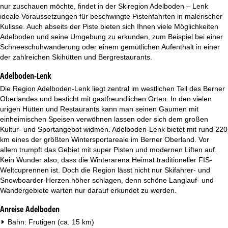
t
nur zuschauen möchte, findet in der Skiregion Adelboden – Lenk
ideale Voraussetzungen für beschwingte Pistenfahrten in malerischer
e
Kulisse. Auch abseits der Piste bieten sich Ihnen viele Möglichkeiten
Adelboden und seine Umgebung zu erkunden, zum Beispiel bei einer
Schneeschuhwanderung oder einem gemütlichen Aufenthalt in einer
der zahlreichen Skihütten und Bergrestaurants.
Adelboden-Lenk
Die Region Adelboden-Lenk liegt zentral im westlichen Teil des Berner
Oberlandes und besticht mit gastfreundlichen Orten. In den vielen
urigen Hütten und Restaurants kann man seinen Gaumen mit
einheimischen Speisen verwöhnen lassen oder sich dem großen
Kultur- und Sportangebot widmen. Adelboden-Lenk bietet mit rund 220
km eines der größten Wintersportareale im Berner Oberland. Vor
allem trumpft das Gebiet mit super Pisten und modernen Liften auf.
Kein Wunder also, dass die Winterarena Heimat traditioneller FIS-
Weltcuprennen ist. Doch die Region lässt nicht nur Skifahrer- und
Snowboarder-Herzen höher schlagen, denn schöne Langlauf- und
Wandergebiete warten nur darauf erkundet zu werden.
Anreise Adelboden
Bahn: Frutigen (ca. 15 km)