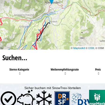
©
Maptoolkit
©
OSM
, © OSM
Suchen…
Sterne-Kategorie
Weiterempfehlungsrate
Preis
Sicher buchen mit SnowTrex-Vorteilen