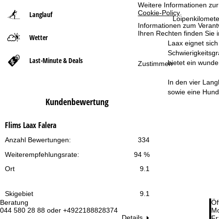
Weitere Informationen zur
Cookie-Policy
.
Langlauf
t
Loipenkilomete
Informationen zum Verant
Ihren Rechten finden Sie 
Wetter
s
Laax eignet sich
Schwierigkeitsgr
e
Last-Minute & Deals
bietet ein wund
Zustimmen
i
In den vier Lang
sowie eine Hunde
t
Kundenbewertung
e
Flims Laax Falera
Anzahl Bewertungen:
334
Weiterempfehlungsrate:
94 %
Ort
9.1
Skigebiet
9.1
Beratung
Öf
044 580 28 88 oder +4922188828374
Mo
Details
Fr