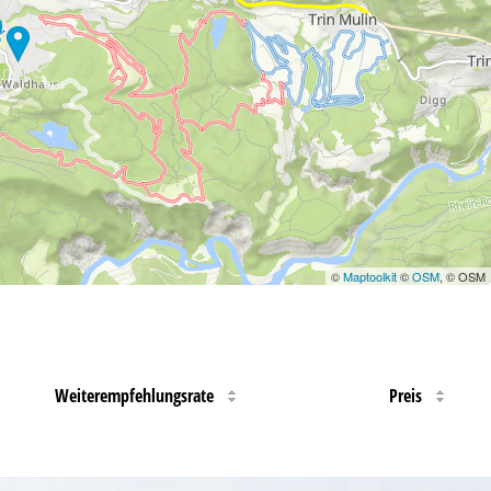
©
Maptoolkit
©
OSM
, © OSM
Weiterempfehlungsrate
Preis