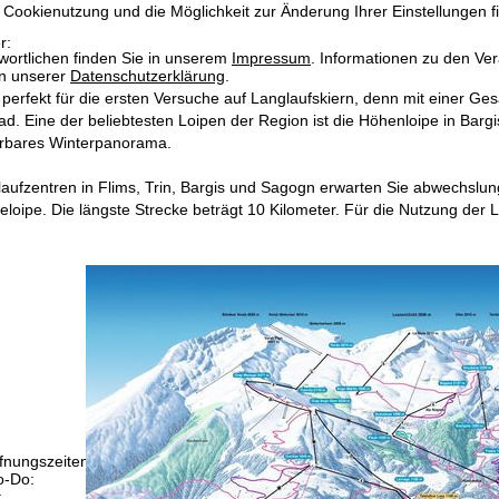
 Cookienutzung und die Möglichkeit zur Änderung Ihrer Einstellungen f
r:
wortlichen finden Sie in unserem
Impressum
. Informationen zu den V
in unserer
Datenschutzerklärung
.
 perfekt für die ersten Versuche auf Langlaufskiern, denn mit einer G
ad. Eine der beliebtesten Loipen der Region ist die Höhenloipe in Bargi
erbares Winterpanorama.
laufzentren in Flims, Trin, Bargis und Sagogn erwarten Sie abwechslu
loipe. Die längste Strecke beträgt 10 Kilometer. Für die Nutzung der
fnungszeiten
-Do:
09:00-17:00 Uhr
:
09:00-15:00 Uhr