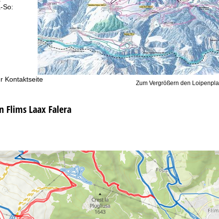
-So:
geschlossen
Beratung
r Kontaktseite
Zum Vergrößern den Loipenpla
n Flims Laax Falera