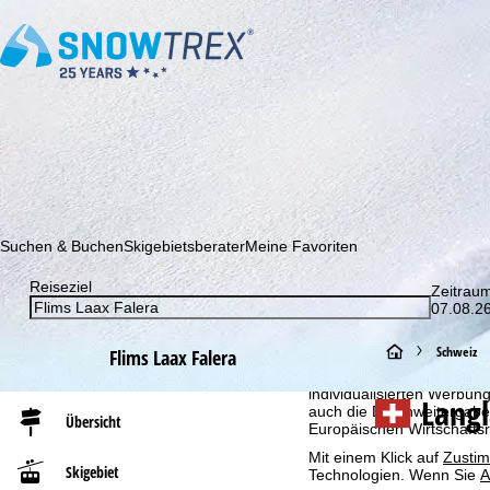
Abonnieren Sie unseren Newsletter und erfahren Sie als Erster 
Suchen & Buchen
Skigebietsberater
Meine Favoriten
Reiseziel
Zeitrau
07.08.26
Cookie-Hinweis
Für ein optimales Webange
S
Schweiz
Flims Laax Falera
auch mit unseren Partnern
Browserinformationen erste
individualisierten Werbun
t
Langl
auch die Datenweitergabe
Übersicht
Europäischen Wirtschafts
a
Mit einem Klick auf
Zusti
Skigebiet
Technologien. Wenn Sie
A
r