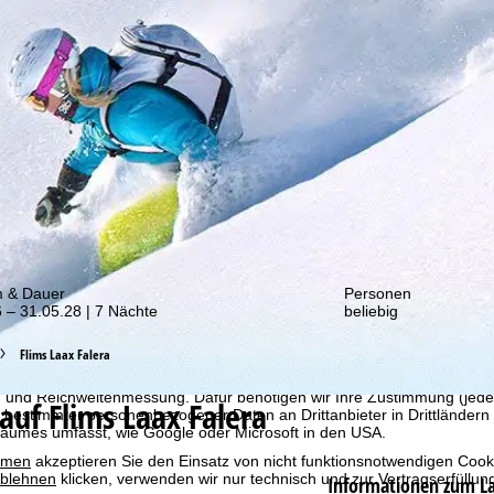
von unseren Rabatt-Aktionen!
m & Dauer
Personen
 – 31.05.28 | 7 Nächte
beliebig
bot erheben wir mit Hilfe von Cookies Nutzungsinformationen, die wir
Flims Laax Falera
 teilen. Auf Basis Ihrer Aktivitäten werden dabei Nutzungsprofile anh
llt. Diese Nutzungsprofile dienen der statistischen Analyse, individue
g und Reichweitenmessung. Dafür benötigen wir Ihre Zustimmung (jederz
auf Flims Laax Falera
 bestimmter personenbezogener Daten an Drittanbieter in Drittländern
raumes umfasst, wie Google oder Microsoft in den USA.
mmen
akzeptieren Sie den Einsatz von nicht funktionsnotwendigen Cook
blehnen
klicken, verwenden wir nur technisch und zur Vertragserfüllun
Informationen zum L