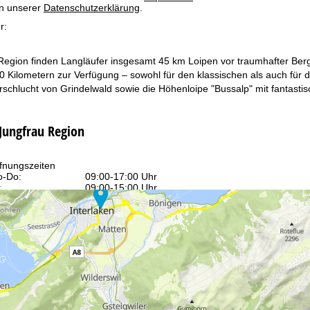
in unserer
Datenschutzerklärung
.
r:
 Region finden Langläufer insgesamt 45 km Loipen vor traumhafter Be
 Kilometern zur Verfügung – sowohl für den klassischen als auch für den
rschlucht von Grindelwald sowie die Höhenloipe "Bussalp" mit fantasti
 Jungfrau Region
fnungszeiten
-Do:
09:00-17:00 Uhr
:
09:00-15:00 Uhr
-So:
geschlossen
Beratung
r Kontaktseite