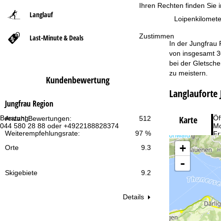
Ihren Rechten finden Sie 
Langlauf
t
Loipenkilomete
Zustimmen
Last-Minute & Deals
s
In der Jungfrau
von insgesamt 30
e
bei der Gletsche
zu meistern.
Kundenbewertung
i
Langlauforte
t
Jungfrau Region
Beratung
Öf
Karte
Anzahl Bewertungen:
512
e
044 580 28 88 oder +4922188828374
Mo
Weiterempfehlungsrate:
97 %
Fr
Sa
+
Orte
9.3
-
Skigebiete
9.2
Details
Zu