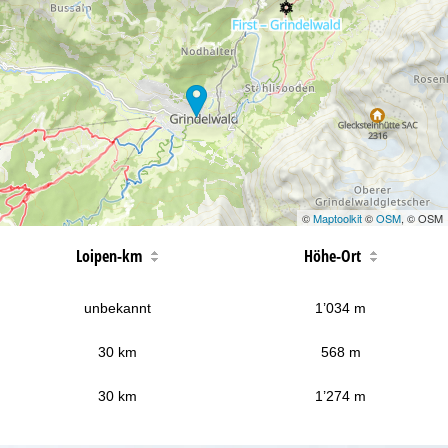
©
Maptoolkit
©
OSM
, © OSM
Loipen-km
Höhe-Ort
unbekannt
1’034 m
30 km
568 m
30 km
1’274 m