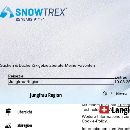
Abonnieren Sie unseren Newsletter und erfahren Sie als Erster 
Suchen & Buchen
Skigebietsberater
Meine Favoriten
Cookie-Hinweis
Für ein optimales Webange
Reiseziel
Zeitrau
auch mit unseren Partnern
10.08.26
Browserinformationen erste
individualisierten Werbun
auch die Datenweitergabe
S
Schweiz
Jungfrau Region
Europäischen Wirtschafts
Mit einem Klick auf
Zusti
t
Langl
Technologien. Wenn Sie
A
Übersicht
Weitere Informationen zur
a
Cookie-Policy
.
Skiregion
r
Informationen zum Verant