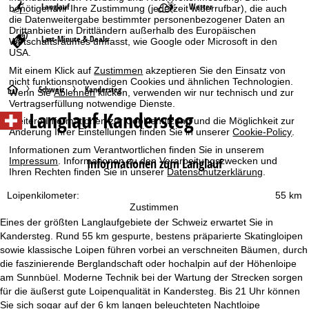
Langlauf
Wetter
benötigen wir Ihre Zustimmung (jederzeit widerrufbar), die auch
die Datenweitergabe bestimmter personenbezogener Daten an
Drittanbieter in Drittländern außerhalb des Europäischen
Last-Minute & Deals
Wirtschaftsraumes umfasst, wie Google oder Microsoft in den
USA.
Mit einem Klick auf
Zustimmen
akzeptieren Sie den Einsatz von
nicht funktionsnotwendigen Cookies und ähnlichen Technologien.
S
Schweiz
Kandersteg
Wenn Sie
Ablehnen
klicken, verwenden wir nur technisch und zur
Vertragserfüllung notwendige Dienste.
Langlauf Kandersteg
t
Weitere Informationen zur Cookienutzung und die Möglichkeit zur
Änderung Ihrer Einstellungen finden Sie in unserer
Cookie-Policy
.
a
Informationen zum Verantwortlichen finden Sie in unserem
Impressum
. Informationen zu den Verarbeitungszwecken und
Informationen zum Langlauf
Ihren Rechten finden Sie in unserer
Datenschutzerklärung
.
r
Loipenkilometer:
55 km
t
Zustimmen
Eines der größten Langlaufgebiete der Schweiz erwartet Sie in
s
Kandersteg. Rund 55 km gespurte, bestens präparierte Skatingloipen
sowie klassische Loipen führen vorbei an verschneiten Bäumen, durch
e
die faszinierende Berglandschaft oder hochalpin auf der Höhenloipe
am Sunnbüel. Moderne Technik bei der Wartung der Strecken sorgen
i
für die äußerst gute Loipenqualität in Kandersteg. Bis 21 Uhr können
Sie sich sogar auf der 6 km langen beleuchteten Nachtloipe