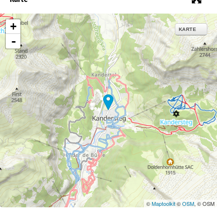
+
KARTE
-
©
Maptoolkit
©
OSM
, © OSM