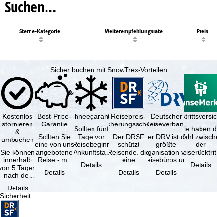
Suchen…
Sterne-Kategorie
Weiterempfehlungsrate
Preis
Sicher buchen mit SnowTrex-Vorteilen
Kostenlos
Best-Price-
Schneegarantie
Reisepreis-
Deutscher
Reiserücktrittsvers
stornieren
Garantie
Sicherungsschein
Reiseverband
Sollten fünf
Sie haben d
&
Sollten Sie
Tage vor
Der DRSF
Der DRV ist die
Wahl zwisch
umbuchen
eine von uns
Reisebeginn
schützt
größte
der
Sie können
angebotene
(Ankunftstag)
Reisende, die
Organisation von
Reiserücktrit
innerhalb
Reise - mit
aufgrund von
eine
Reisebüros und
Versicheru
Details
Details
von 5 Tagen
gleicher
Schneemangel
Pauschalreise
Reiseveranstaltern
(inklusive 
Details
Details
Details
nach der
Leistung und
…
oder
in …
Buchung
Verfügbarkeit
verbundene
Details
kostenfrei
…
Reiseleistungen
Sicherheit
:
zurücktreten,
…
…