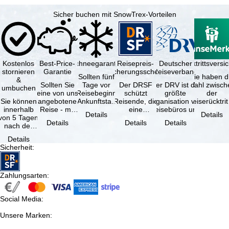
Sicher buchen mit SnowTrex-Vorteilen
Kostenlos
Best-Price-
Schneegarantie
Reisepreis-
Deutscher
Reiserücktrittsvers
stornieren
Garantie
Sicherungsschein
Reiseverband
Sollten fünf
Sie haben d
&
Sollten Sie
Tage vor
Der DRSF
Der DRV ist die
Wahl zwisch
umbuchen
eine von uns
Reisebeginn
schützt
größte
der
Sie können
angebotene
(Ankunftstag)
Reisende, die
Organisation von
Reiserücktrit
innerhalb
Reise - mit
aufgrund von
eine
Reisebüros und
Versicheru
Details
Details
von 5 Tagen
gleicher
Schneemangel
Pauschalreise
Reiseveranstaltern
(inklusive 
Details
Details
Details
nach der
Leistung und
…
oder
in …
Buchung
Verfügbarkeit
verbundene
Details
kostenfrei
…
Reiseleistungen
Sicherheit
:
zurücktreten,
…
…
Zahlungsarten
:
Social Media
:
Unsere Marken
: