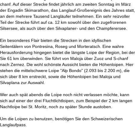
t
chanf. Auf dieser Strecke findet jährlich am zweiten Sonntag im März
der Engadin Skimarathon, das Langlauf-Großereignis des Jahres statt,
e
an dem mehrere Tausend Langläufer teilnehmen. Ein sehr reizvoller
Teil der Strecke führt auf ca. 12 km sowohl über den zugefrorenen
Silsersee, als auch über den Silvaplaner- und den Champferersee.
Ein besonderes Flair bieten die Strecken in den idyllischen
Seitentälern von Pontresina, Roseg und Morteratsch. Eine wahre
Herausforderung hingegen bietet die längste Loipe der Region, bei der
Sie 61 km überwinden. Sie führt von Maloja über Zuoz und S-chanf
nach Zernez. Die wohl schönste Aussicht bieten die Höhenloipen. Hier
stehen die mittelschwere Loipe "Alp Bondo" (2.093 bis 2.200 m), die
sich über 8 km erstreckt, sowie die Höhenloipen bei Maloja und
Silvaplana zur Auswahl.
Wer auch spät abends die Loipe noch nicht verlassen möchte, kann
sich auf einer der drei Fluchtlichtloipen, zum Beispiel der 2 km langen
Nachtloipe bei St. Moritz, noch zu später Stunde austoben.
Um die Loipen zu benutzen, benötigen Sie den Schweizerischen
Langlaufpass.