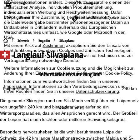
Browserinformationen erstellt. Diese Nutzungsprofile dienen der
Skigebiet
Langlauf
statistischen Analyse, individuellen Produktempfehlung,
individualisierten Werbung und Reichweitenmessung. Dafür
benötigen wir Ihre Zustimmung (jederzeit widerrufbar), die auch
Wetter
Last-Minute & Deals
die Datenweitergabe bestimmter personenbezogener Daten an
Drittanbieter in Drittländern außerhalb des Europäischen
Wirtschaftsraumes umfasst, wie Google oder Microsoft in den
USA.
S
Schweiz
Engadin
Silvaplana
Mit einem Klick auf
Zustimmen
akzeptieren Sie den Einsatz von
nicht funktionsnotwendigen Cookies und ähnlichen Technologien.
Langlauf Silvaplana
t
Wenn Sie
Ablehnen
klicken, verwenden wir nur technisch und zur
Vertragserfüllung notwendige Dienste.
a
Weitere Informationen zur Cookienutzung und die Möglichkeit zur
Informationen zum Langlauf
Änderung Ihrer Einstellungen finden Sie in unserer
Cookie-Policy
.
r
Informationen zum Verantwortlichen finden Sie in unserem
Impressum
. Informationen zu den Verarbeitungszwecken und
Loipenkilometer:
240 km
Ihren Rechten finden Sie in unserer
Datenschutzerklärung
.
t
Die gesamte Skiregion rund um Sils Maria verfügt über ein Loipennetz
s
von ungefähr 240 km und bietet dem Langläufer so ein
Zustimmen
Wintersportparadies, das allen Ansprüchen gerecht wird. Der Großteil
e
der Loipen hat einen leichten oder mittleren Schwierigkeitsgrad.
i
Besonders hervorzuheben ist die wohl berühmteste Loipe der
Schweiz: die 42 km lange Marathonstrecke zwischen Maloja und S-