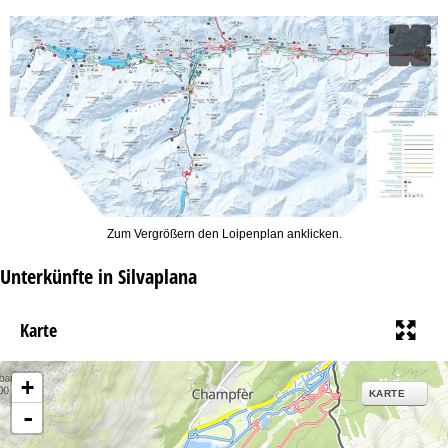
Zum Vergrößern den Loipenplan anklicken.
Unterkünfte in Silvaplana
Karte
+
KARTE
-