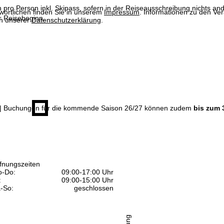
n pro Person inkl. Skipass, sofern in der Reiseausschreibung nichts ande
wortlichen finden Sie in unserem
Impressum
. Informationen zu den V
 Reisebeginn.
in unserer
Datenschutzerklärung
.
| Buchungen für die kommende Saison 26/27 können zudem
bis zum 
fnungszeiten
-Do:
09:00-17:00 Uhr
:
09:00-15:00 Uhr
-So:
geschlossen