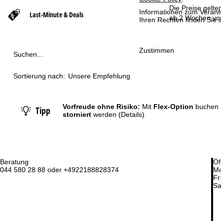
Die Preise gelte
Informationen zum Verant
Last-Minute & Deals
t
ab 2 Wochen vor
Ihren Rechten finden Sie 
s
Zustimmen
Suchen...
e
Sortierung nach:
Unsere Empfehlung
i
t
Vorfreude ohne Risiko:
Mit
Flex-Option
buchen 
Tipp
storniert
werden
(Details)
e
Beratung
Öf
044 580 28 88 oder +4922188828374
Mo
Fr
Sa