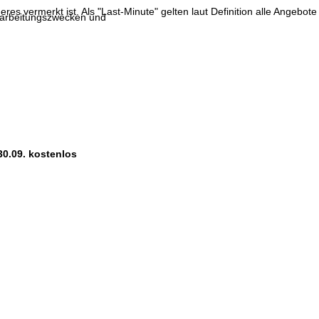
res vermerkt ist. Als "Last-Minute" gelten laut Definition alle Angebote
erarbeitungszwecken und
30.09. kostenlos