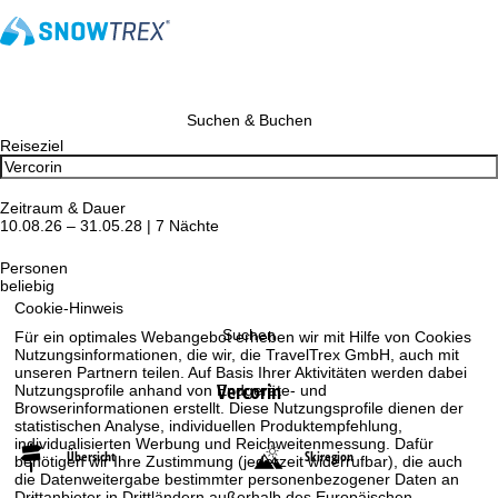
Suchen & Buchen
Reiseziel
Zeitraum & Dauer
10.08.26 – 31.05.28 | 7 Nächte
Personen
beliebig
Cookie-Hinweis
Suchen
Für ein optimales Webangebot erheben wir mit Hilfe von Cookies
Nutzungsinformationen, die wir, die TravelTrex GmbH, auch mit
unseren Partnern teilen. Auf Basis Ihrer Aktivitäten werden dabei
Vercorin
Nutzungsprofile anhand von Endgeräte- und
Browserinformationen erstellt. Diese Nutzungsprofile dienen der
statistischen Analyse, individuellen Produktempfehlung,
individualisierten Werbung und Reichweitenmessung. Dafür
Übersicht
Skiregion
benötigen wir Ihre Zustimmung (jederzeit widerrufbar), die auch
die Datenweitergabe bestimmter personenbezogener Daten an
Drittanbieter in Drittländern außerhalb des Europäischen