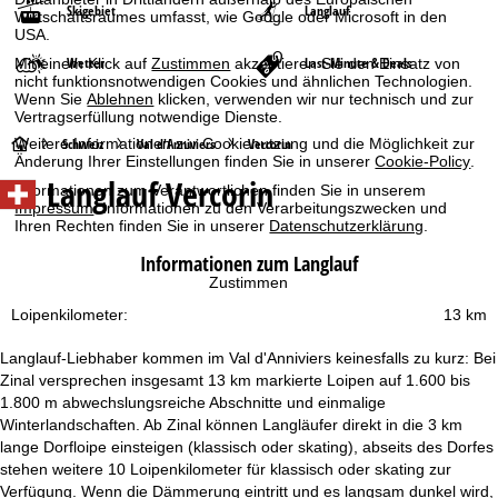
Skigebiet
Langlauf
Wirtschaftsraumes umfasst, wie Google oder Microsoft in den
USA.
Wetter
Last-Minute & Deals
Mit einem Klick auf
Zustimmen
akzeptieren Sie den Einsatz von
nicht funktionsnotwendigen Cookies und ähnlichen Technologien.
Wenn Sie
Ablehnen
klicken, verwenden wir nur technisch und zur
Vertragserfüllung notwendige Dienste.
S
Schweiz
Val d'Anniviers
Vercorin
Weitere Informationen zur Cookienutzung und die Möglichkeit zur
Änderung Ihrer Einstellungen finden Sie in unserer
Cookie-Policy
.
Langlauf Vercorin
t
Informationen zum Verantwortlichen finden Sie in unserem
Impressum
. Informationen zu den Verarbeitungszwecken und
Ihren Rechten finden Sie in unserer
Datenschutzerklärung
.
a
Informationen zum Langlauf
r
Zustimmen
Loipenkilometer:
13 km
t
Langlauf-Liebhaber kommen im Val d'Anniviers keinesfalls zu kurz: Bei
s
Zinal versprechen insgesamt 13 km markierte Loipen auf 1.600 bis
1.800 m abwechslungsreiche Abschnitte und einmalige
e
Winterlandschaften. Ab Zinal können Langläufer direkt in die 3 km
lange Dorfloipe einsteigen (klassisch oder skating), abseits des Dorfes
i
stehen weitere 10 Loipenkilometer für klassisch oder skating zur
Verfügung. Wenn die Dämmerung eintritt und es langsam dunkel wird,