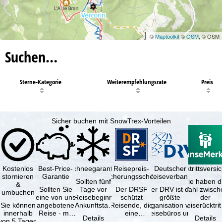
©
Maptoolkit
©
OSM
, © OSM
Suchen…
Sterne-Kategorie
Weiterempfehlungsrate
Preis
Sicher buchen mit SnowTrex-Vorteilen
Kostenlos
Best-Price-
Schneegarantie
Reisepreis-
Deutscher
Reiserücktrittsvers
stornieren
Garantie
Sicherungsschein
Reiseverband
Sollten fünf
Sie haben d
&
Sollten Sie
Tage vor
Der DRSF
Der DRV ist die
Wahl zwisch
umbuchen
eine von uns
Reisebeginn
schützt
größte
der
Sie können
angebotene
(Ankunftstag)
Reisende, die
Organisation von
Reiserücktrit
innerhalb
Reise - mit
aufgrund von
eine
Reisebüros und
Versicheru
Details
Details
von 5 Tagen
gleicher
Schneemangel
Pauschalreise
Reiseveranstaltern
(inklusive 