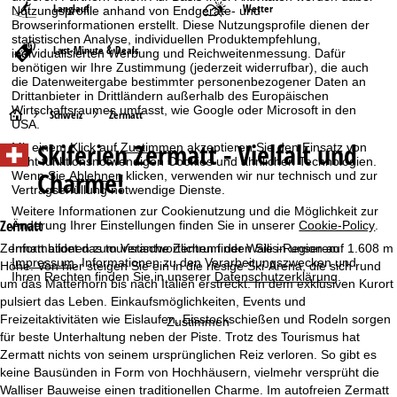
Langlauf
Wetter
Nutzungsprofile anhand von Endgeräte- und
Browserinformationen erstellt. Diese Nutzungsprofile dienen der
statistischen Analyse, individuellen Produktempfehlung,
Last-Minute & Deals
individualisierten Werbung und Reichweitenmessung. Dafür
benötigen wir Ihre Zustimmung (jederzeit widerrufbar), die auch
die Datenweitergabe bestimmter personenbezogener Daten an
Drittanbieter in Drittländern außerhalb des Europäischen
Wirtschaftsraumes umfasst, wie Google oder Microsoft in den
S
Schweiz
Zermatt
USA.
Skiferien
Zermatt - Vielfalt und
Mit einem Klick auf
Zustimmen
akzeptieren Sie den Einsatz von
t
nicht funktionsnotwendigen Cookies und ähnlichen Technologien.
Charme!
Wenn Sie
Ablehnen
klicken, verwenden wir nur technisch und zur
a
Vertragserfüllung notwendige Dienste.
Weitere Informationen zur Cookienutzung und die Möglichkeit zur
r
Zermatt
Änderung Ihrer Einstellungen finden Sie in unserer
Cookie-Policy
.
Zermatt bildet das touristische Zentrum der Wallis-Region auf 1.608 m
Informationen zum Verantwortlichen finden Sie in unserem
t
Impressum
. Informationen zu den Verarbeitungszwecken und
Höhe. Von hier steigen Sie ein in die riesige Ski-Arena, die sich rund
Ihren Rechten finden Sie in unserer
Datenschutzerklärung
.
um das Matterhorn bis nach Italien erstreckt. In dem exklusiven Kurort
s
pulsiert das Leben. Einkaufsmöglichkeiten, Events und
Freizeitaktivitäten wie Eislaufen, Eisstockschießen und Rodeln sorgen
Zustimmen
e
für beste Unterhaltung neben der Piste. Trotz des Tourismus hat
Zermatt nichts von seinem ursprünglichen Reiz verloren. So gibt es
i
keine Bausünden in Form von Hochhäusern, vielmehr versprüht die
Walliser Bauweise einen traditionellen Charme. Im autofreien Zermatt