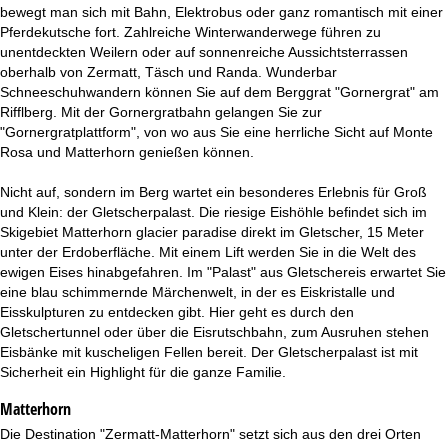
t
bewegt man sich mit Bahn, Elektrobus oder ganz romantisch mit einer
Pferdekutsche fort. Zahlreiche Winterwanderwege führen zu
e
unentdeckten Weilern oder auf sonnenreiche Aussichtsterrassen
oberhalb von Zermatt, Täsch und Randa. Wunderbar
Schneeschuhwandern können Sie auf dem Berggrat "Gornergrat" am
Rifflberg. Mit der Gornergratbahn gelangen Sie zur
"Gornergratplattform", von wo aus Sie eine herrliche Sicht auf Monte
Rosa und Matterhorn genießen können.
Nicht auf, sondern im Berg wartet ein besonderes Erlebnis für Groß
und Klein: der Gletscherpalast. Die riesige Eishöhle befindet sich im
Skigebiet Matterhorn glacier paradise direkt im Gletscher, 15 Meter
unter der Erdoberfläche. Mit einem Lift werden Sie in die Welt des
ewigen Eises hinabgefahren. Im "Palast" aus Gletschereis erwartet Sie
eine blau schimmernde Märchenwelt, in der es Eiskristalle und
Eisskulpturen zu entdecken gibt. Hier geht es durch den
Gletschertunnel oder über die Eisrutschbahn, zum Ausruhen stehen
Eisbänke mit kuscheligen Fellen bereit. Der Gletscherpalast ist mit
Sicherheit ein Highlight für die ganze Familie.
Matterhorn
Die Destination "Zermatt-Matterhorn" setzt sich aus den drei Orten