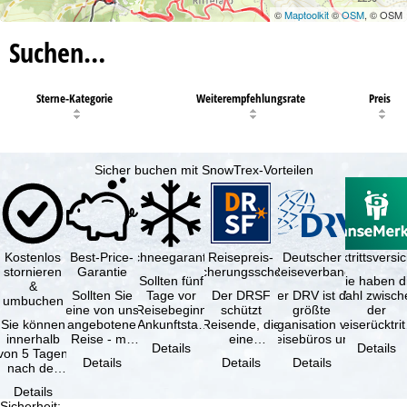
©
Maptoolkit
©
OSM
, © OSM
Suchen…
Sterne-Kategorie
Weiterempfehlungsrate
Preis
Sicher buchen mit SnowTrex-Vorteilen
Kostenlos
Best-Price-
Schneegarantie
Reisepreis-
Deutscher
Reiserücktrittsvers
stornieren
Garantie
Sicherungsschein
Reiseverband
Sollten fünf
Sie haben d
&
Sollten Sie
Tage vor
Der DRSF
Der DRV ist die
Wahl zwisch
umbuchen
eine von uns
Reisebeginn
schützt
größte
der
Sie können
angebotene
(Ankunftstag)
Reisende, die
Organisation von
Reiserücktrit
innerhalb
Reise - mit
aufgrund von
eine
Reisebüros und
Versicheru
Details
Details
von 5 Tagen
gleicher
Schneemangel
Pauschalreise
Reiseveranstaltern
(inklusive 
Details
Details
Details
nach der
Leistung und
…
oder
in …
Buchung
Verfügbarkeit
verbundene
Details
kostenfrei
…
Reiseleistungen
Sicherheit
: