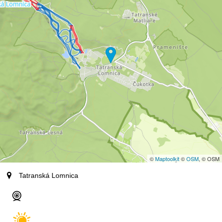
t
e
©
Maptoolkit
©
OSM
, © OSM
Orte
Tatranská Lomnica
Webcams
Cam1
Cam2