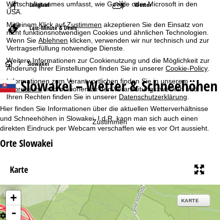
Wirtschaftsraumes umfasst, wie Google oder Microsoft in den
Langlauf
Wetter
USA.
Mit einem Klick auf
Zustimmen
akzeptieren Sie den Einsatz von
Last-Minute & Deals
nicht funktionsnotwendigen Cookies und ähnlichen Technologien.
Wenn Sie
Ablehnen
klicken, verwenden wir nur technisch und zur
Vertragserfüllung notwendige Dienste.
Weitere Informationen zur Cookienutzung und die Möglichkeit zur
S
Slowakei
Änderung Ihrer Einstellungen finden Sie in unserer
Cookie-Policy
.
Slowakei – Wetter & Schneehöhen
Informationen zum Verantwortlichen finden Sie in unserem
t
Impressum
. Informationen zu den Verarbeitungszwecken und
Ihren Rechten finden Sie in unserer
Datenschutzerklärung
.
a
Hier finden Sie Informationen über die aktuellen Wetterverhältnisse
und Schneehöhen in Slowakei. I.d.R. kann man sich auch einen
Zustimmen
r
direkten Eindruck per Webcam verschaffen wie es vor Ort aussieht.
Orte Slowakei
t
s
Karte
e
+
KARTE
i
-