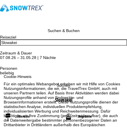
Suchen & Buchen
Reiseziel
Zeitraum & Dauer
07.08.26 – 31.05.28 | 7 Nächte
Personen
beliebig
Cookie-Hinweis
Für ein optimales Webangebot erheben wir mit Hilfe von Cookies
Suchen
Nutzungsinformationen, die wir, die TravelTrex GmbH, auch mit
unseren Partnern teilen. Auf Basis Ihrer Aktivitäten werden dabei
Nutzungsprofile anhand von Endgeräte- und
Slowakei
Browserinformationen erstellt. Diese Nutzungsprofile dienen der
statistischen Analyse, individuellen Produktempfehlung,
individualisierten Werbung und Reichweitenmessung. Dafür
benötigen wir Ihre Zustimmung (jederzeit widerrufbar), die auch
Übersicht
Skigebiete
die Datenweitergabe bestimmter personenbezogener Daten an
Drittanbieter in Drittländern außerhalb des Europäischen