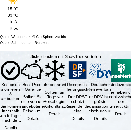
Wetter Berg
Cam3
Cam4
15 °C
MIN
33 °C
Schnee
MAX
k. A.
Tal
k. A.
Berg
Quelle Wetterdaten: © GeoSphere Austria
Quelle Schneedaten: Skiresort
Sicher buchen mit SnowTrex-Vorteilen
Kostenlos
Best-Price-
Schneegarantie
Reisepreis-
Deutscher
Reiserücktrittsvers
stornieren
Garantie
Sicherungsschein
Reiseverband
Sollten fünf
Sie haben d
&
Sollten Sie
Tage vor
Der DRSF
Der DRV ist die
Wahl zwisch
umbuchen
eine von uns
Reisebeginn
schützt
größte
der
Sie können
angebotene
(Ankunftstag)
Reisende, die
Organisation von
Reiserücktrit
innerhalb
Reise - mit
aufgrund von
eine
Reisebüros und
Versicheru
Details
Details
von 5 Tagen
gleicher
Schneemangel
Pauschalreise
Reiseveranstaltern
(inklusive 
Details
Details
Details
nach der
Leistung und
…
oder
in …
Buchung
Verfügbarkeit
verbundene
Details
kostenfrei
…
Reiseleistungen