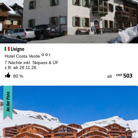
Livigno
°°.
Hotel Costa Verde
7 Nächte inkl. Skipass & ÜF
z.B. ab 28.11.26
503
CHF
80 %
ab
An der Piste