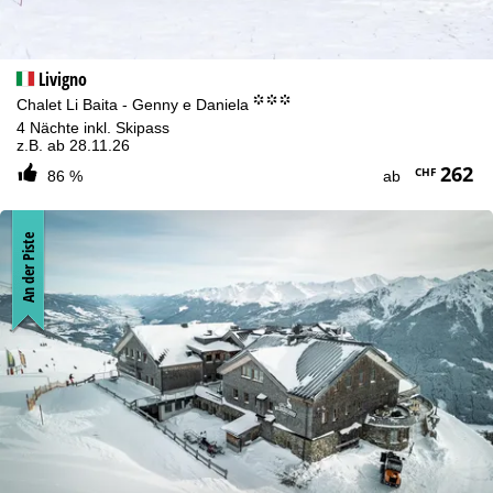
Livigno
°°°
Chalet Li Baita - Genny e Daniela
4 Nächte inkl. Skipass
z.B. ab 28.11.26
262
CHF
86 %
ab
An der Piste