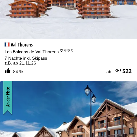
Val Thorens
°°°.
Les Balcons de Val Thorens
7 Nächte inkl. Skipass
z.B. ab 21.11.26
522
CHF
84 %
ab
An der Piste