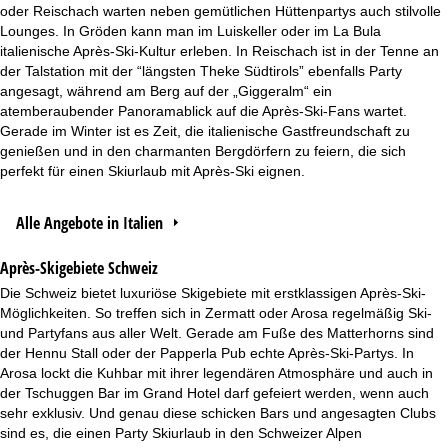
oder Reischach warten neben gemütlichen Hüttenpartys auch stilvolle
Lounges. In Gröden kann man im Luiskeller oder im La Bula
italienische Après-Ski-Kultur erleben. In Reischach ist in der Tenne an
der Talstation mit der “längsten Theke Südtirols” ebenfalls Party
angesagt, während am Berg auf der „Giggeralm“ ein
atemberaubender Panoramablick auf die Après-Ski-Fans wartet.
Gerade im Winter ist es Zeit, die italienische Gastfreundschaft zu
genießen und in den charmanten Bergdörfern zu feiern, die sich
perfekt für einen Skiurlaub mit Après-Ski eignen.
Alle Angebote in Italien
Après-Skigebiete Schweiz
Die Schweiz bietet luxuriöse Skigebiete mit erstklassigen Après-Ski-
Möglichkeiten. So treffen sich in Zermatt oder Arosa regelmäßig Ski-
und Partyfans aus aller Welt. Gerade am Fuße des Matterhorns sind
der Hennu Stall oder der Papperla Pub echte Après-Ski-Partys. In
Arosa lockt die Kuhbar mit ihrer legendären Atmosphäre und auch in
der Tschuggen Bar im Grand Hotel darf gefeiert werden, wenn auch
sehr exklusiv. Und genau diese schicken Bars und angesagten Clubs
sind es, die einen Party Skiurlaub in den Schweizer Alpen