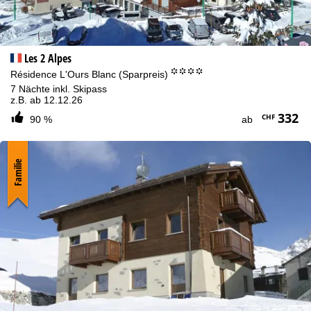
Les 2 Alpes
°°°°
Résidence L'Ours Blanc (Sparpreis)
7 Nächte inkl. Skipass
z.B. ab 12.12.26
332
CHF
90 %
ab
Familie