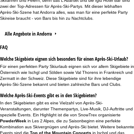
Skifahren und Feiern, denn das L’Abarset und die Iglú Hotel Bar sind
zwei der Top-Adressen für Après-Ski-Partys. Mit dieser lebhaften
Après-Ski-Szene hat Andorra alles, was man für eine perfekte Party
Skireise braucht - von Bars bis hin zu Nachtclubs.
Alle Angebote in Andorra
FAQ
Welche Skigebiete eignen sich besonders für einen Après-Ski-Urlaub?
Für einen perfekten Party Skiurlaub eignen sich vor allem Skigebiete in
Österreich wie Ischgl und Sölden sowie Val Thorens in Frankreich und
Zermatt in der Schweiz. Diese Skigebiete sind für ihre lebendige
Après-Ski-Szene bekannt und bieten zahlreiche Bars und Clubs.
Welche Après-Ski-Events gibt es in den Skigebieten?
In den Skigebieten gibt es eine Vielzahl von Après-Ski-
Veranstaltungen, darunter Themenpartys, Live-Musik, DJ-Auftritte und
spezielle Events. Ein Highlight ist die von SnowTrex organisierte
PowderWeek
in Les 2 Alpes, die zu Saisonbeginn eine perfekte
Kombination aus Skivergnügen und Après-Ski bietet. Weitere bekannte
Events sind die
Top of the Mountain Concerts
in Ischgl und das