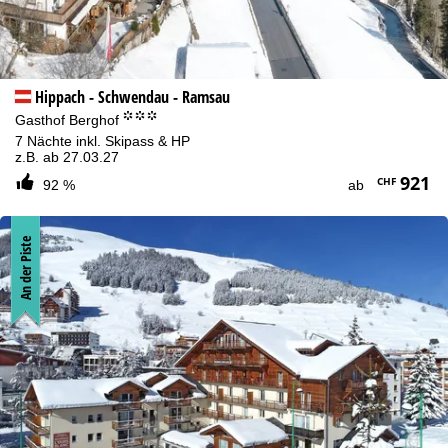
Hippach - Schwendau - Ramsau
°°°
Gasthof Berghof
7 Nächte inkl. Skipass & HP
z.B. ab 27.03.27
921
CHF
92 %
ab
An der Piste