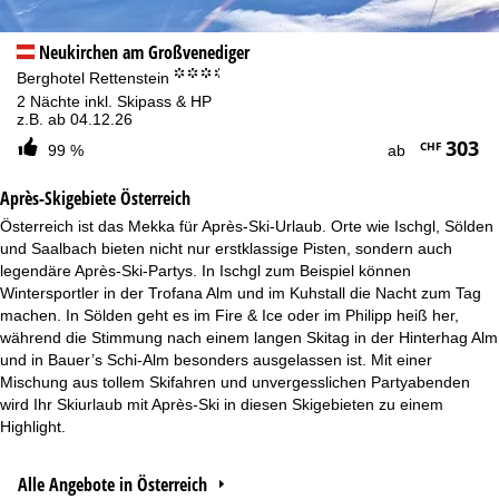
Neukirchen am Großvenediger
°°°.
Berghotel Rettenstein
2 Nächte inkl. Skipass & HP
z.B. ab 04.12.26
303
CHF
99 %
ab
Après-Skigebiete Österreich
Österreich ist das Mekka für Après-Ski-Urlaub. Orte wie Ischgl, Sölden
und Saalbach bieten nicht nur erstklassige Pisten, sondern auch
legendäre Après-Ski-Partys. In Ischgl zum Beispiel können
Wintersportler in der Trofana Alm und im Kuhstall die Nacht zum Tag
machen. In Sölden geht es im Fire & Ice oder im Philipp heiß her,
während die Stimmung nach einem langen Skitag in der Hinterhag Alm
und in Bauer’s Schi-Alm besonders ausgelassen ist. Mit einer
Mischung aus tollem Skifahren und unvergesslichen Partyabenden
wird Ihr Skiurlaub mit Après-Ski in diesen Skigebieten zu einem
Highlight.
Alle Angebote in Österreich