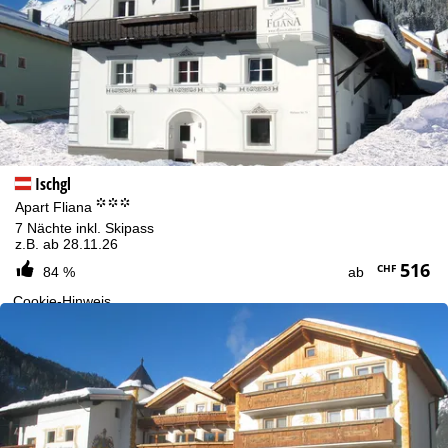
Ischgl
°°°
Apart Fliana
7 Nächte inkl. Skipass
z.B. ab 28.11.26
516
CHF
84 %
ab
Cookie-Hinweis
Für ein optimales Webangebot erheben wir mit Hilfe von Cookies
Nutzungsinformationen, die wir, die TravelTrex GmbH, auch mit
unseren Partnern teilen. Auf Basis Ihrer Aktivitäten werden dabei
Nutzungsprofile anhand von Endgeräte- und
Browserinformationen erstellt. Diese Nutzungsprofile dienen der
statistischen Analyse, individuellen Produktempfehlung,
individualisierten Werbung und Reichweitenmessung. Dafür
benötigen wir Ihre Zustimmung (jederzeit widerrufbar), die auch