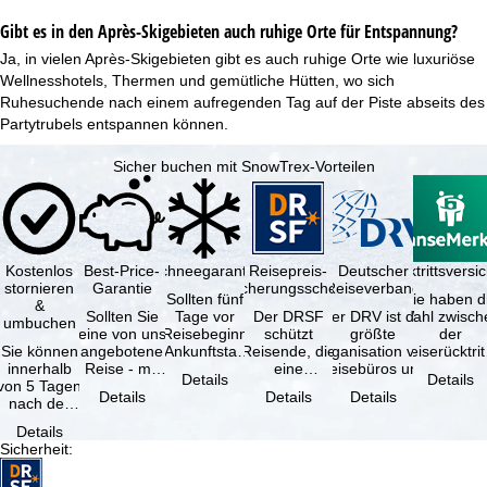
Gibt es in den Après-Skigebieten auch ruhige Orte für Entspannung?
Ja, in vielen Après-Skigebieten gibt es auch ruhige Orte wie luxuriöse
Wellnesshotels
, Thermen und gemütliche Hütten, wo sich
Ruhesuchende nach einem aufregenden Tag auf der Piste abseits des
Partytrubels entspannen können.
Sicher buchen mit SnowTrex-Vorteilen
Kostenlos
Best-Price-
Schneegarantie
Reisepreis-
Deutscher
Reiserücktrittsvers
stornieren
Garantie
Sicherungsschein
Reiseverband
Sollten fünf
Sie haben d
&
Sollten Sie
Tage vor
Der DRSF
Der DRV ist die
Wahl zwisch
umbuchen
eine von uns
Reisebeginn
schützt
größte
der
Sie können
angebotene
(Ankunftstag)
Reisende, die
Organisation von
Reiserücktrit
innerhalb
Reise - mit
aufgrund von
eine
Reisebüros und
Versicheru
Details
Details
von 5 Tagen
gleicher
Schneemangel
Pauschalreise
Reiseveranstaltern
(inklusive 
Details
Details
Details
nach der
Leistung und
…
oder
in …
Buchung
Verfügbarkeit
verbundene
Details
kostenfrei
…
Reiseleistungen
Sicherheit
:
zurücktreten,
…
…