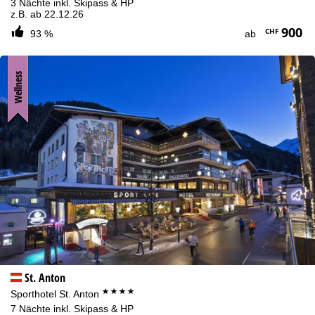
3 Nächte inkl. Skipass & HP
z.B. ab 22.12.26
900
CHF
93 %
ab
Wellness
St. Anton
****
Sporthotel St. Anton
7 Nächte inkl. Skipass & HP