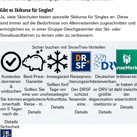
Gibt es Skikurse für Singles?
Ja, viele Skischulen bieten spezielle Skikurse für Singles an. Diese
sind immer auf die Bedürfnisse von Alleinreisenden zugeschnitten und
ermöglichen es, in einer Gruppe Gleichgesinnter das Ski- oder
Snowboardfahren zu lernen oder zu verbessern.
Sicher buchen mit SnowTrex-Vorteilen
Kostenlos
Best-Price-
Schneegarantie
Reisepreis-
Deutscher
Reiserücktrittsvers
stornieren
Garantie
Sicherungsschein
Reiseverband
Sollten fünf
Sie haben d
&
Sollten Sie
Tage vor
Der DRSF
Der DRV ist die
Wahl zwisch
umbuchen
eine von uns
Reisebeginn
schützt
größte
der
Sie können
angebotene
(Ankunftstag)
Reisende, die
Organisation von
Reiserücktrit
innerhalb
Reise - mit
aufgrund von
eine
Reisebüros und
Versicheru
Details
Details
von 5 Tagen
gleicher
Schneemangel
Pauschalreise
Reiseveranstaltern
(inklusive 
Details
Details
Details
nach der
Leistung und
…
oder
in …
Buchung
Verfügbarkeit
verbundene
Details
kostenfrei
…
Reiseleistungen
Sicherheit
:
zurücktreten,
…
…