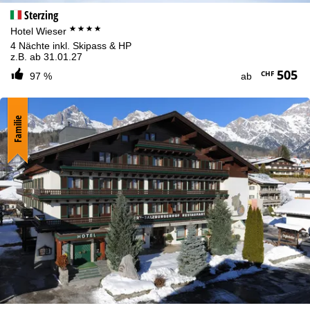
Sterzing
****
Hotel Wieser
4 Nächte inkl. Skipass & HP
z.B. ab 31.01.27
505
CHF
97 %
ab
Familie