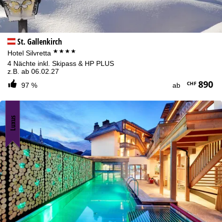
St. Gallenkirch
****
Hotel Silvretta
4 Nächte inkl. Skipass & HP PLUS
z.B. ab 06.02.27
890
CHF
97 %
ab
Luxus
Cookie-Hinweis
Für ein optimales Webangebot erheben wir mit Hilfe von Cookies
Nutzungsinformationen, die wir, die TravelTrex GmbH, auch mit
unseren Partnern teilen. Auf Basis Ihrer Aktivitäten werden dabei
Nutzungsprofile anhand von Endgeräte- und
Browserinformationen erstellt. Diese Nutzungsprofile dienen der
statistischen Analyse, individuellen Produktempfehlung,
individualisierten Werbung und Reichweitenmessung. Dafür
benötigen wir Ihre Zustimmung (jederzeit widerrufbar), die auch