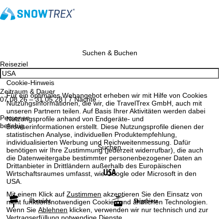
Suchen & Buchen
Reiseziel
Cookie-Hinweis
Zeitraum & Dauer
Für ein optimales Webangebot erheben wir mit Hilfe von Cookies
07.08.26 – 31.05.28 | 7 Nächte
Nutzungsinformationen, die wir, die TravelTrex GmbH, auch mit
unseren Partnern teilen. Auf Basis Ihrer Aktivitäten werden dabei
Personen
Nutzungsprofile anhand von Endgeräte- und
beliebig
Browserinformationen erstellt. Diese Nutzungsprofile dienen der
statistischen Analyse, individuellen Produktempfehlung,
individualisierten Werbung und Reichweitenmessung. Dafür
Suchen
benötigen wir Ihre Zustimmung (jederzeit widerrufbar), die auch
die Datenweitergabe bestimmter personenbezogener Daten an
Drittanbieter in Drittländern außerhalb des Europäischen
USA
Wirtschaftsraumes umfasst, wie Google oder Microsoft in den
USA.
Mit einem Klick auf
Zustimmen
akzeptieren Sie den Einsatz von
Übersicht
Skigebiete
nicht funktionsnotwendigen Cookies und ähnlichen Technologien.
Wenn Sie
Ablehnen
klicken, verwenden wir nur technisch und zur
Vertragserfüllung notwendige Dienste.