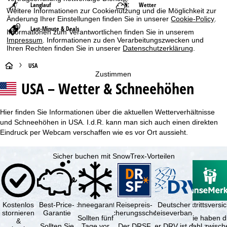
Langlauf
Wetter
Weitere Informationen zur Cookienutzung und die Möglichkeit zur
Änderung Ihrer Einstellungen finden Sie in unserer
Cookie-Policy
.
Last-Minute & Deals
Informationen zum Verantwortlichen finden Sie in unserem
Impressum
. Informationen zu den Verarbeitungszwecken und
Ihren Rechten finden Sie in unserer
Datenschutzerklärung
.
S
USA
Zustimmen
USA – Wetter & Schneehöhen
t
a
Hier finden Sie Informationen über die aktuellen Wetterverhältnisse
und Schneehöhen in USA. I.d.R. kann man sich auch einen direkten
r
Eindruck per Webcam verschaffen wie es vor Ort aussieht.
t
Sicher buchen mit SnowTrex-Vorteilen
s
e
Kostenlos
Best-Price-
Schneegarantie
Reisepreis-
Deutscher
Reiserücktrittsvers
i
stornieren
Garantie
Sicherungsschein
Reiseverband
Sollten fünf
Sie haben d
&
Sollten Sie
Tage vor
Der DRSF
Der DRV ist die
Wahl zwisch