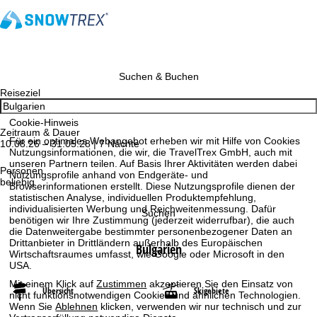
Suchen & Buchen
Reiseziel
Cookie-Hinweis
Zeitraum & Dauer
Für ein optimales Webangebot erheben wir mit Hilfe von Cookies
10.08.26 – 31.05.28 | 7 Nächte
Nutzungsinformationen, die wir, die TravelTrex GmbH, auch mit
unseren Partnern teilen. Auf Basis Ihrer Aktivitäten werden dabei
Personen
Nutzungsprofile anhand von Endgeräte- und
beliebig
Browserinformationen erstellt. Diese Nutzungsprofile dienen der
statistischen Analyse, individuellen Produktempfehlung,
individualisierten Werbung und Reichweitenmessung. Dafür
Suchen
benötigen wir Ihre Zustimmung (jederzeit widerrufbar), die auch
die Datenweitergabe bestimmter personenbezogener Daten an
Drittanbieter in Drittländern außerhalb des Europäischen
Bulgarien
Wirtschaftsraumes umfasst, wie Google oder Microsoft in den
USA.
Mit einem Klick auf
Zustimmen
akzeptieren Sie den Einsatz von
Übersicht
Skigebiete
nicht funktionsnotwendigen Cookies und ähnlichen Technologien.
Wenn Sie
Ablehnen
klicken, verwenden wir nur technisch und zur