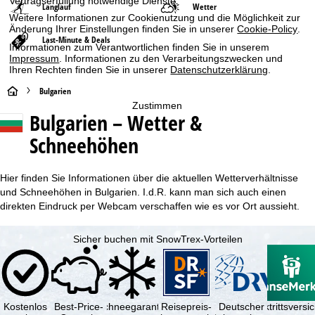
Vertragserfüllung notwendige Dienste.
Langlauf
Wetter
Weitere Informationen zur Cookienutzung und die Möglichkeit zur
Änderung Ihrer Einstellungen finden Sie in unserer
Cookie-Policy
.
Last-Minute & Deals
Informationen zum Verantwortlichen finden Sie in unserem
Impressum
. Informationen zu den Verarbeitungszwecken und
Ihren Rechten finden Sie in unserer
Datenschutzerklärung
.
S
Bulgarien
Zustimmen
Bulgarien – Wetter &
t
Schneehöhen
a
r
Hier finden Sie Informationen über die aktuellen Wetterverhältnisse
und Schneehöhen in Bulgarien. I.d.R. kann man sich auch einen
t
direkten Eindruck per Webcam verschaffen wie es vor Ort aussieht.
s
Sicher buchen mit SnowTrex-Vorteilen
e
i
Kostenlos
Best-Price-
Schneegarantie
Reisepreis-
Deutscher
Reiserücktrittsvers