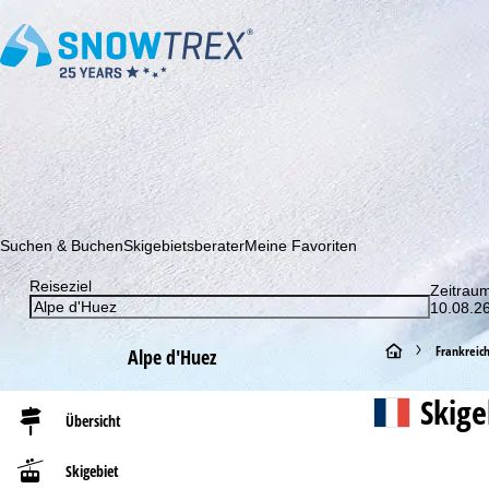
Abonnieren Sie unseren Newsletter und erfahren Sie als Erster 
Suchen & Buchen
Skigebietsberater
Meine Favoriten
Reiseziel
Zeitrau
10.08.26
S
Frankreic
Alpe d'Huez
t
Skig
Übersicht
a
Skigebiet
r