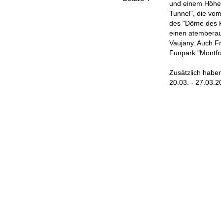
und einem Höhenu
Tunnel", die vom
des "Dôme des P
einen atemberau
Vaujany. Auch Fr
Funpark "Montfra
Zusätzlich haben
20.03. - 27.03.2