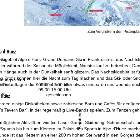
Zum Vergrößern den Pistenplan
e d'Huez
 Skigebiet Alpe d'Huez Grand Domaine Ski in Frankreich ist das Nachts
er während der Saison die Möglichkeit, Nachtskilauf zu betreiben. Dan
Hänge auch in der Dunkelheit sanft glitzern. Das Nachtskigebiet ist f
ch Profis können hier die Nacht zum Tag machen und das Ski- oder 
fnungszeiten
htskilauftagen die Kräfte immer noch etwas einsparen und abends noch
-Do:
09:00-17:00 Uhr
:
09:00-15:00 Uhr
-So:
geschlossen
'Huez
sorgen einige Diskotheken sowie zahlreiche Bars und Cafés für genüge
y's Tavern Bar", in der regelmäßig Live-Bands spielen. Zum Tanzen geh
Beratung
n möglichen Aktivitäten wie Ice Laser Game, Skidooing, Schneeschuh-
Squash bis hin zum Klettern im Palais des Sports in Alpe d'Huez mach
reunde ist das Klettern an einer 200 m hohen Steilwand in den Gorges d