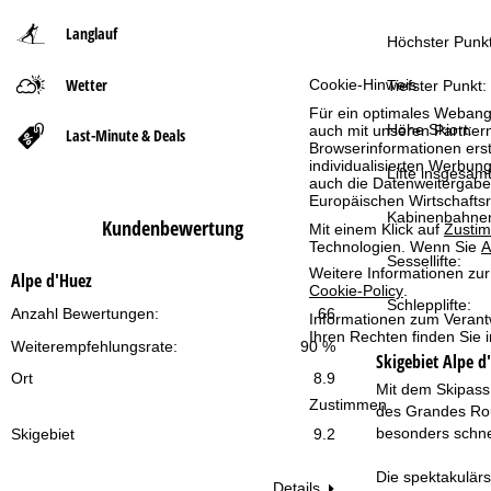
Langlauf
t
Höchster Punkt
Wetter
s
Cookie-Hinweis
Tiefster Punkt:
Für ein optimales Webange
e
Höhe Skiort:
auch mit unseren Partnern
Last-Minute & Deals
Browserinformationen erste
individualisierten Werbun
Lifte insgesamt
i
auch die Datenweitergabe
Europäischen Wirtschafts
Kabinenbahne
t
Kundenbewertung
Mit einem Klick auf
Zusti
Technologien. Wenn Sie
A
Sessellifte:
e
Weitere Informationen zur
Alpe d'Huez
Cookie-Policy
.
Schlepplifte:
Anzahl Bewertungen:
66
Informationen zum Verant
Ihren Rechten finden Sie 
Weiterempfehlungsrate:
90 %
Skigebiet
Alpe d
Ort
8.9
Mit dem Skipass
Zustimmen
des Grandes Rous
besonders schne
Skigebiet
9.2
Die spektakulärs
Details