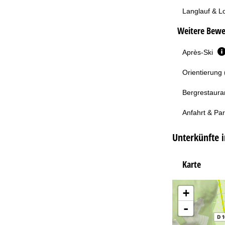
Langlauf & L
Weitere Bewe
Après-Ski
Orientierung 
Bergrestaura
Anfahrt & Pa
Unterkünfte i
Karte
+
-