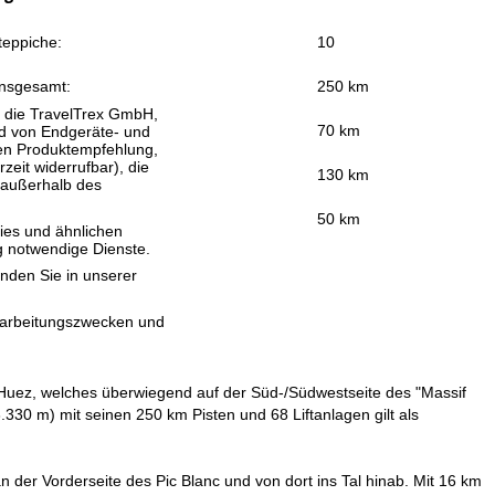
teppiche:
10
insgesamt:
250 km
, die TravelTrex GmbH,
70 km
and von Endgeräte- und
llen Produktempfehlung,
eit widerrufbar), die
130 km
 außerhalb des
50 km
ies und ähnlichen
g notwendige Dienste.
inden Sie in unserer
erarbeitungszwecken und
Huez, welches überwiegend auf der Süd-/Südwestseite des "Massif
.330 m) mit seinen 250 km Pisten und 68 Liftanlagen gilt als
n der Vorderseite des Pic Blanc und von dort ins Tal hinab. Mit 16 km