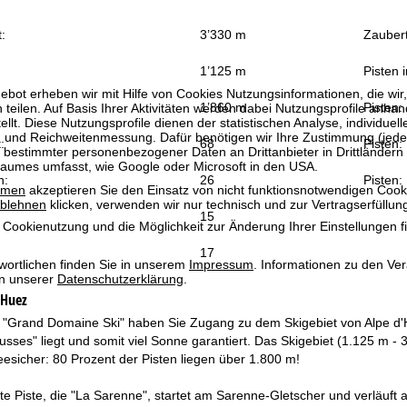
:
3’330 m
Zauber
1’125 m
Pisten 
bot erheben wir mit Hilfe von Cookies Nutzungsinformationen, die wir
1’860 m
Pisten:
 teilen. Auf Basis Ihrer Aktivitäten werden dabei Nutzungsprofile anh
llt. Diese Nutzungsprofile dienen der statistischen Analyse, individue
g und Reichweitenmessung. Dafür benötigen wir Ihre Zustimmung (jederz
:
68
Pisten:
 bestimmter personenbezogener Daten an Drittanbieter in Drittländern
raumes umfasst, wie Google oder Microsoft in den USA.
n:
26
Pisten:
mmen
akzeptieren Sie den Einsatz von nicht funktionsnotwendigen Cook
blehnen
klicken, verwenden wir nur technisch und zur Vertragserfüllun
15
 Cookienutzung und die Möglichkeit zur Änderung Ihrer Einstellungen f
17
wortlichen finden Sie in unserem
Impressum
. Informationen zu den V
in unserer
Datenschutzerklärung
.
'Huez
 "Grand Domaine Ski" haben Sie Zugang zu dem Skigebiet von Alpe d'
ses" liegt und somit viel Sonne garantiert. Das Skigebiet (1.125 m - 3
esicher: 80 Prozent der Pisten liegen über 1.800 m!
te Piste, die "La Sarenne", startet am Sarenne-Gletscher und verläuft a