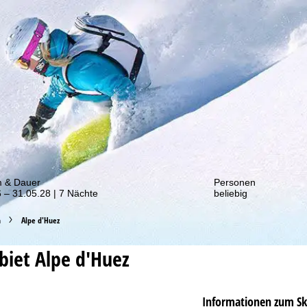
von unseren Rabatt-Aktionen!
m & Dauer
Personen
 – 31.05.28 | 7 Nächte
beliebig
h
Alpe d'Huez
ebiet
Alpe d'Huez
Informationen zum Sk