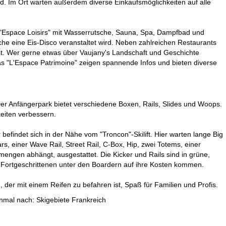
. Im Ort warten außerdem diverse Einkaufsmöglichkeiten auf alle
"Espace Loisirs" mit Wasserrutsche, Sauna, Spa, Dampfbad und
he eine Eis-Disco veranstaltet wird. Neben zahlreichen Restaurants
lässt. Wer gerne etwas über Vaujany's Landschaft und Geschichte
as "L'Espace Patrimoine" zeigen spannende Infos und bieten diverse
er Anfängerpark bietet verschiedene Boxen, Rails, Slides und Woops.
keiten verbessern.
 befindet sich in der Nähe vom "Troncon"-Skilift. Hier warten lange Big
rs, einer Wave Rail, Street Rail, C-Box, Hip, zwei Totems, einer
engen abhängt, ausgestattet. Die Kicker und Rails sind in grüne,
ie Fortgeschrittenen unter den Boardern auf ihre Kosten kommen.
der mit einem Reifen zu befahren ist, Spaß für Familien und Profis.
einmal nach:
Skigebiete Frankreich