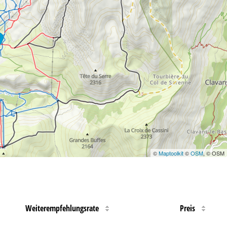
©
Maptoolkit
©
OSM
, © OSM
Weiterempfehlungsrate
Preis