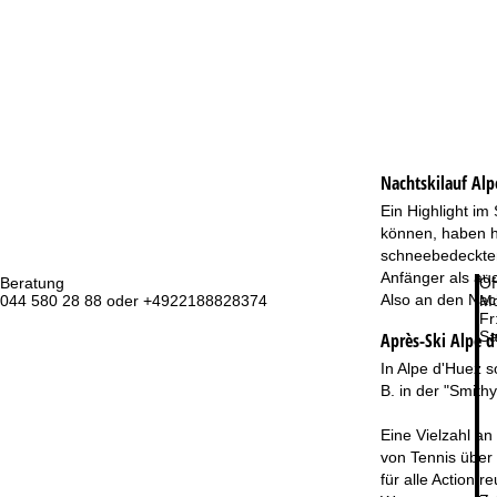
Nachtskilauf
Alp
Ein Highlight im
können, haben hi
schneebedeckten 
Anfänger als au
Beratung
Öf
Also an den Nac
044 580 28 88 oder +4922188828374
Mo
Fr
Sa
Après-Ski Alpe d
In Alpe d'Huez 
B. in der "Smith
Eine Vielzahl a
von Tennis über 
für alle Actionf