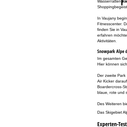
Zu
Wasserratten ha
Shoppingbegeist
In Vaujany begi
Fitnesscenter. D
finden Sie in Va
erfahren möchte
Aktivitäten.
Snowpark Alpe 
Im gesamten Geb
Hier können sich
Der zweite Park 
Air Kicker darau
Boardercross-Str
blaue, rote und 
Des Weiteren bie
Das Skigebiet Al
Experten-Test