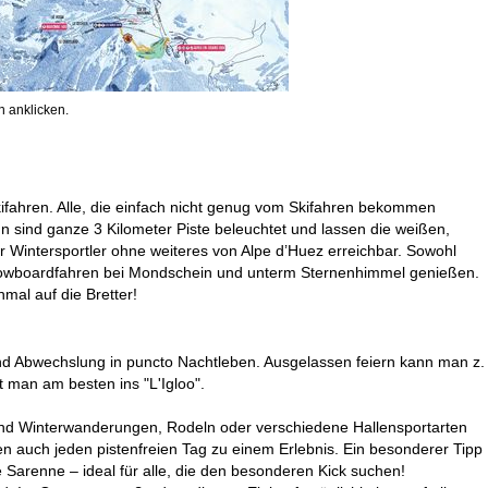
 anklicken.
kifahren. Alle, die einfach nicht genug vom Skifahren bekommen
n sind ganze 3 Kilometer Piste beleuchtet und lassen die weißen,
ür Wintersportler ohne weiteres von Alpe d’Huez erreichbar. Sowohl
Snowboardfahren bei Mondschein und unterm Sternenhimmel genießen.
mal auf die Bretter!
nd Abwechslung in puncto Nachtleben. Ausgelassen feiern kann man z.
t man am besten ins "L'Igloo".
 und Winterwanderungen, Rodeln oder verschiedene Hallensportarten
en auch jeden pistenfreien Tag zu einem Erlebnis. Ein besonderer Tipp
e Sarenne – ideal für alle, die den besonderen Kick suchen!