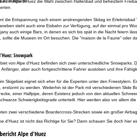
r Kontaktseite
ben in Alpe d'Huez die Wahl zwischen Hallenbad und beheiztem Freibad
erten.
nnt die Entspannung nach einem anstrengenden Skitag im Erlebnisbad 
aneben steht auch eine Eisbahn zur Verfügung, auf der einmal pro Woc
ujany auch einige Bars, in denen es sich bis spät in die Nacht feiern 
, sollte die Museen im Ort besuchen. Die "maison de la Faune" oder d
d'Huez:
Snowpark
iet von Alpe d'Huez befinden sich zwei unterschiedliche Snowparks. D
 Anfänger, aber auch fortgeschrittene Fahrer austoben und ihre Fähig
im Skigebiet eignet sich eher für die Experten unter den Freestylern. Er
f, erstürmt zu werden. Weiterhin ist der Park mit verschiedenen Slide Ba
ecke, einer Halfpipe, deren Existenz jedoch von den aktuellen Schneem
schwarze Schwierigkeitsgrade unterteilt. Hier werden also vor allem d
ten zwei verschiedene Boardercross-Strecken sowie ein großer Airbag, 
pe d'Huez ist nicht das Richtige für Sie? Dann schauen Sie doch hier 
bericht Alpe d'Huez