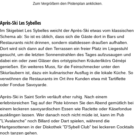
Zum Vergrößern den Pistenplan anklicken.
Après-Ski Les Sybelles
Im Skigebiet Les Sybelles weicht der Après-Ski etwas vom klassischen
Schema ab: So ist es üblich, dass sich die Gäste dort in Bars und
Restaurants nicht drinnen, sondern stattdessen draußen aufhalten.
Dort wird sich dann auf den Terrassen ein freier Platz im Liegestuhl
gesucht, um die letzten Sonnenstrahlen des Tages aufzusaugen und
dabei ein oder zwei Gläser des ortstypischen Kräuterlikörs Génépi
genießen. Ein weiteres Muss, für die Feinschmecker unter den
Skiurlaubern ist, dazu ein kulinarischer Ausflug in die lokale Küche. So
verwöhnen die Restaurants im Ort ihre Kunden etwa mit Tartiflette
oder Fondue Savoyarde.
Après-Ski in Saint Sorlin verläuft eher ruhig. Nach einem
erlebnisreichen Tag auf der Piste können Sie den Abend gemütlich bei
einem leckeren savoyardischen Essen wie Raclette oder Käsefondue
ausklingen lassen. Wer danach noch nicht müde ist, kann im Pub
"L'Avalanche" noch Billard oder Dart spielen, während die
Hartgesottenen in der Diskothek "D'Sybell Club" bei leckeren Cocktails
noch tanzen gehen.