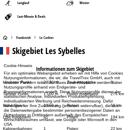
Langlauf
Wetter
Last-Minute & Deals
S
Frankreich
Le Corbier
Skigebiet
Les Sybelles
t
a
Cookie-Hinweis
Informationen zum Skigebiet
r
Für ein optimales Webangebot erheben wir mit Hilfe von Cookies
Nutzungsinformationen, die wir, die TravelTrex GmbH, auch mit
Höchster Punkt:
2’620 m
Zauberteppiche:
8
unseren Partnern teilen. Auf Basis Ihrer Aktivitäten werden dabei
t
Nutzungsprofile anhand von Endgeräte- und
Browserinformationen erstellt. Diese Nutzungsprofile dienen der
Tiefster Punkt:
1’100 m
Pisten insgesamt:
275 km
statistischen Analyse, individuellen Produktempfehlung,
s
individualisierten Werbung und Reichweitenmessung. Dafür
Höhe Skiort:
1’550 m
Pisten:
59 km
benötigen wir Ihre Zustimmung (jederzeit widerrufbar), die auch
e
die Datenweitergabe bestimmter personenbezogener Daten an
Drittanbieter in Drittländern außerhalb des Europäischen
Lifte insgesamt:
61
Pisten:
194 km
Wirtschaftsraumes umfasst, wie Google oder Microsoft in den
i
USA.
Kabinenbahnen:
1
Pisten:
22 km