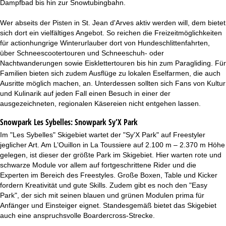
Dampfbad bis hin zur Snowtubingbahn.
Wer abseits der Pisten in St. Jean d'Arves aktiv werden will, dem bietet
sich dort ein vielfältiges Angebot. So reichen die Freizeitmöglichkeiten
für actionhungrige Winterurlauber dort von Hundeschlittenfahrten,
über Schneescootertouren und Schneeschuh- oder
Nachtwanderungen sowie Eisklettertouren bis hin zum Paragliding. Für
Familien bieten sich zudem Ausflüge zu lokalen Eselfarmen, die auch
Ausritte möglich machen, an. Unterdessen sollten sich Fans von Kultur
und Kulinarik auf jeden Fall einen Besuch in einer der
ausgezeichneten, regionalen Käsereien nicht entgehen lassen.
Snowpark Les Sybelles:
Snowpark Sy'X Park
Im "Les Sybelles" Skigebiet wartet der "Sy'X Park" auf Freestyler
jeglicher Art. Am L’Ouillon in La Toussiere auf 2.100 m – 2.370 m Höhe
gelegen, ist dieser der größte Park im Skigebiet. Hier warten rote und
schwarze Module vor allem auf fortgeschrittene Rider und die
Experten im Bereich des Freestyles. Große Boxen, Table und Kicker
fordern Kreativität und gute Skills. Zudem gibt es noch den "Easy
Park", der sich mit seinen blauen und grünen Modulen prima für
Anfänger und Einsteiger eignet. Standesgemäß bietet das Skigebiet
auch eine anspruchsvolle Boardercross-Strecke.