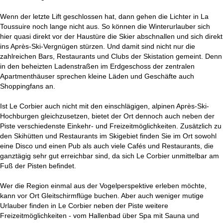
Wenn der letzte Lift geschlossen hat, dann gehen die Lichter in La
Toussuire noch lange nicht aus. So können die Winterurlauber sich
hier quasi direkt vor der Haustüre die Skier abschnallen und sich direkt
ins Après-Ski-Vergnügen stürzen. Und damit sind nicht nur die
zahlreichen Bars, Restaurants und Clubs der Skistation gemeint. Denn
in den beheizten Ladenstraßen im Erdgeschoss der zentralen
Apartmenthäuser sprechen kleine Läden und Geschäfte auch
Shoppingfans an.
Ist Le Corbier auch nicht mit den einschlägigen, alpinen Après-Ski-
Hochburgen gleichzusetzen, bietet der Ort dennoch auch neben der
Piste verschiedenste Einkehr- und Freizeitmöglichkeiten. Zusätzlich zu
den Skihütten und Restaurants im Skigebiet finden Sie im Ort sowohl
eine Disco und einen Pub als auch viele Cafés und Restaurants, die
ganztägig sehr gut erreichbar sind, da sich Le Corbier unmittelbar am
Fuß der Pisten befindet.
Wer die Region einmal aus der Vogelperspektive erleben möchte,
kann vor Ort Gleitschirmflüge buchen. Aber auch weniger mutige
Urlauber finden in Le Corbier neben der Piste weitere
Freizeitmöglichkeiten - vom Hallenbad über Spa mit Sauna und