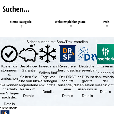
Suchen…
Sterne-Kategorie
Weiterempfehlungsrate
Preis
Sicher buchen mit SnowTrex-Vorteilen
Kostenlos
Best-Price-
Schneegarantie
Reisepreis-
Deutscher
Reiserücktrittsvers
stornieren
Garantie
Sicherungsschein
Reiseverband
Sollten fünf
Sie haben d
&
Sollten Sie
Tage vor
Der DRSF
Der DRV ist die
Wahl zwisch
umbuchen
eine von uns
Reisebeginn
schützt
größte
der
Sie können
angebotene
(Ankunftstag)
Reisende, die
Organisation von
Reiserücktrit
innerhalb
Reise - mit
aufgrund von
eine
Reisebüros und
Versicheru
Details
Details
von 5 Tagen
gleicher
Schneemangel
Pauschalreise
Reiseveranstaltern
(inklusive 
Details
Details
Details
nach der
Leistung und
…
oder
in …
Buchung
Verfügbarkeit
verbundene
Details
kostenfrei
…
Reiseleistungen
Sicherheit
:
zurücktreten,
…
…