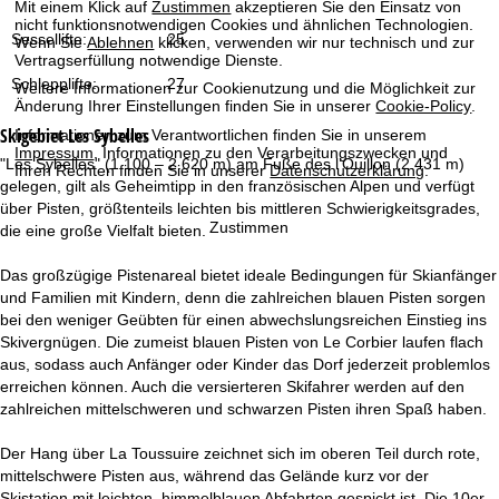
Mit einem Klick auf
Zustimmen
akzeptieren Sie den Einsatz von
t
nicht funktionsnotwendigen Cookies und ähnlichen Technologien.
Sessellifte:
25
Wenn Sie
Ablehnen
klicken, verwenden wir nur technisch und zur
e
Vertragserfüllung notwendige Dienste.
Schlepplifte:
27
Weitere Informationen zur Cookienutzung und die Möglichkeit zur
Änderung Ihrer Einstellungen finden Sie in unserer
Cookie-Policy
.
Skigebiet
Les Sybelles
Informationen zum Verantwortlichen finden Sie in unserem
Impressum
. Informationen zu den Verarbeitungszwecken und
"Les Sybelles" (1.100 – 2.620 m) am Fuße des l’Ouillon (2.431 m)
Ihren Rechten finden Sie in unserer
Datenschutzerklärung
.
gelegen, gilt als Geheimtipp in den französischen Alpen und verfügt
über Pisten, größtenteils leichten bis mittleren Schwierigkeitsgrades,
Zustimmen
die eine große Vielfalt bieten.
Das großzügige Pistenareal bietet ideale Bedingungen für Skianfänger
und Familien mit Kindern, denn die zahlreichen blauen Pisten sorgen
bei den weniger Geübten für einen abwechslungsreichen Einstieg ins
Skivergnügen. Die zumeist blauen Pisten von Le Corbier laufen flach
aus, sodass auch Anfänger oder Kinder das Dorf jederzeit problemlos
erreichen können. Auch die versierteren Skifahrer werden auf den
zahlreichen mittelschweren und schwarzen Pisten ihren Spaß haben.
Der Hang über La Toussuire zeichnet sich im oberen Teil durch rote,
mittelschwere Pisten aus, während das Gelände kurz vor der
Skistation mit leichten, himmelblauen Abfahrten gespickt ist. Die 10er-