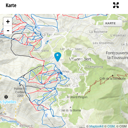
Karte
+
KARTE
-
22
©
Maptoolkit
©
OSM
, © OSM