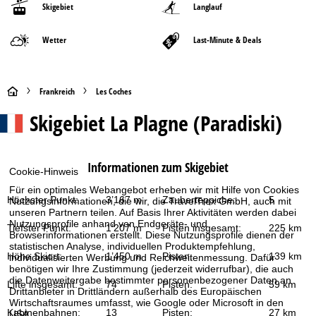
Skigebiet
Langlauf
Wetter
Last-Minute & Deals
S
Frankreich
Les Coches
Skigebiet
La Plagne (Paradiski)
t
a
Informationen zum Skigebiet
Cookie-Hinweis
r
Für ein optimales Webangebot erheben wir mit Hilfe von Cookies
Höchster Punkt:
3’167 m
Zauberteppiche:
5
Nutzungsinformationen, die wir, die TravelTrex GmbH, auch mit
t
unseren Partnern teilen. Auf Basis Ihrer Aktivitäten werden dabei
Nutzungsprofile anhand von Endgeräte- und
Tiefster Punkt:
1’207 m
Pisten insgesamt:
225 km
Browserinformationen erstellt. Diese Nutzungsprofile dienen der
s
statistischen Analyse, individuellen Produktempfehlung,
Höhe Skiort:
1’450 m
Pisten:
139 km
individualisierten Werbung und Reichweitenmessung. Dafür
e
benötigen wir Ihre Zustimmung (jederzeit widerrufbar), die auch
die Datenweitergabe bestimmter personenbezogener Daten an
Lifte insgesamt:
74
Pisten:
59 km
Drittanbieter in Drittländern außerhalb des Europäischen
i
Wirtschaftsraumes umfasst, wie Google oder Microsoft in den
Kabinenbahnen:
13
Pisten:
27 km
USA.