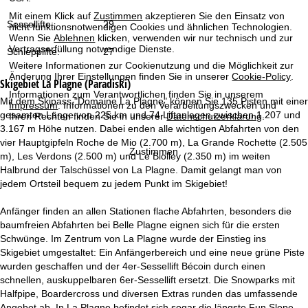
t
Mit einem Klick auf
Zustimmen
akzeptieren Sie den Einsatz von
Sessellifte:
29
nicht funktionsnotwendigen Cookies und ähnlichen Technologien.
e
Wenn Sie
Ablehnen
klicken, verwenden wir nur technisch und zur
Vertragserfüllung notwendige Dienste.
Schlepplifte:
27
Weitere Informationen zur Cookienutzung und die Möglichkeit zur
Änderung Ihrer Einstellungen finden Sie in unserer
Cookie-Policy
.
Skigebiet
La Plagne (Paradiski)
Informationen zum Verantwortlichen finden Sie in unserem
Mit dem Skipass "Domaine La Plagne" können Sie 135 Pisten mit einer
Impressum
. Informationen zu den Verarbeitungszwecken und
gesamten Länge von 225 km und 74 Liftanlagen zwischen 1.207 und
Ihren Rechten finden Sie in unserer
Datenschutzerklärung
.
3.167 m Höhe nutzen. Dabei enden alle wichtigen Abfahrten von den
vier Hauptgipfeln Roche de Mio (2.700 m), La Grande Rochette (2.505
Zustimmen
m), Les Verdons (2.500 m) und Le Biolley (2.350 m) im weiten
Halbrund der Talschüssel von La Plagne. Damit gelangt man von
jedem Ortsteil bequem zu jedem Punkt im Skigebiet!
Anfänger finden an allen Stationen flache Abfahrten, besonders die
baumfreien Abfahrten bei Belle Plagne eignen sich für die ersten
Schwünge. Im Zentrum von La Plagne wurde der Einstieg ins
Skigebiet umgestaltet: Ein Anfängerbereich und eine neue grüne Piste
wurden geschaffen und der 4er-Sessellift Bécoin durch einen
schnellen, auskuppelbaren 6er-Sessellift ersetzt. Die Snowparks mit
Halfpipe, Boardercross und diversen Extras runden das umfassende
Angebot ab. In La Plagne befindet sich sogar die längste Fun Slope