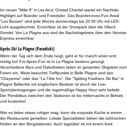
Im neuen "Mille 8" in Les Arcs' Ortsteil Chantel wartet ein Nachtski-
Highlight auf Boarder und Freestyler: Das Boardercross-Fun-Areal
"Les Bosses" wird jede Woche donnerstags bis 20:30 Uhr mit LED-
Licht ausgeleuchtet. Erreichbar ist der Snowpark über die Villard-
Gondel. Von La Plagne aus sind die Nachtskigebiete über den Vanoise
Express erreichbar.
Après-Ski La Plagne (Paradiski)
Wenn der Tag sich dem Ende neigt, geht er für manch einen erst
richtig los! Für Après-Fun ist in La Plagne bestens gesorgt:
Verschiedene Bars und Diskotheken laden im gesamten Skigebiet zum
Feiern ein. Meist besuchte Treffpunkte in Belle Plagne sind das
"Cheyenne" oder das "La Tête Inn". Die "Spitting Feathers Ski Bar" in
Plagne Bellecôte mit englischem Besitzer ist durch die Live-
Sportübertragungen und die regelmäßige Happy Hour sehr beliebt.
Der Pendelbus zwischen den Stationen ist bis mitternachts in Betrieb
und kostenlos!
Wer es lieber etwas ruhiger mag, kann die exquisite Küche in einem
der Restaurants genießen. Lokale Spezialitäten bieten die zahlreichen
Hütten an den Bergstationen. Auch tagsüber ist mit einem breit