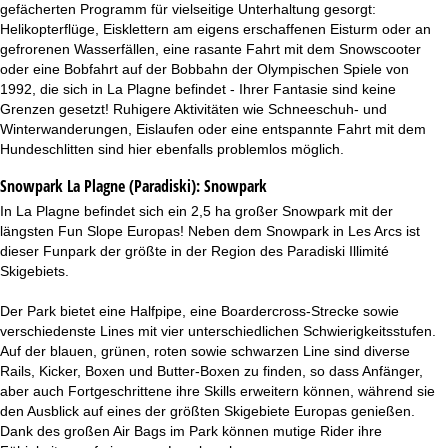
gefächerten Programm für vielseitige Unterhaltung gesorgt:
Helikopterflüge, Eisklettern am eigens erschaffenen Eisturm oder an
gefrorenen Wasserfällen, eine rasante Fahrt mit dem Snowscooter
oder eine Bobfahrt auf der Bobbahn der Olympischen Spiele von
1992, die sich in La Plagne befindet - Ihrer Fantasie sind keine
Grenzen gesetzt! Ruhigere Aktivitäten wie Schneeschuh- und
Winterwanderungen, Eislaufen oder eine entspannte Fahrt mit dem
Hundeschlitten sind hier ebenfalls problemlos möglich.
Snowpark La Plagne (Paradiski):
Snowpark
In La Plagne befindet sich ein 2,5 ha großer Snowpark mit der
längsten Fun Slope Europas! Neben dem Snowpark in Les Arcs ist
dieser Funpark der größte in der Region des Paradiski Illimité
Skigebiets.
Der Park bietet eine Halfpipe, eine Boardercross-Strecke sowie
verschiedenste Lines mit vier unterschiedlichen Schwierigkeitsstufen.
Auf der blauen, grünen, roten sowie schwarzen Line sind diverse
Rails, Kicker, Boxen und Butter-Boxen zu finden, so dass Anfänger,
aber auch Fortgeschrittene ihre Skills erweitern können, während sie
den Ausblick auf eines der größten Skigebiete Europas genießen.
Dank des großen Air Bags im Park können mutige Rider ihre