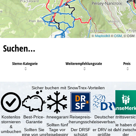
©
Maptoolkit
©
OSM
, © OSM
Suchen…
Sterne-Kategorie
Weiterempfehlungsrate
Preis
Sicher buchen mit SnowTrex-Vorteilen
Kostenlos
Best-Price-
Schneegarantie
Reisepreis-
Deutscher
Reiserücktrittsvers
stornieren
Garantie
Sicherungsschein
Reiseverband
Sollten fünf
Sie haben d
&
Sollten Sie
Tage vor
Der DRSF
Der DRV ist die
Wahl zwisch
umbuchen
eine von uns
Reisebeginn
schützt
größte
der