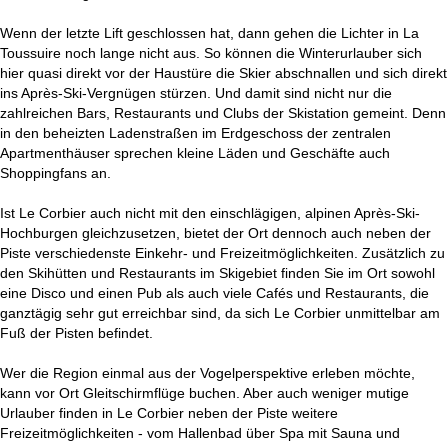
Wenn der letzte Lift geschlossen hat, dann gehen die Lichter in La
Toussuire noch lange nicht aus. So können die Winterurlauber sich
hier quasi direkt vor der Haustüre die Skier abschnallen und sich direkt
ins Après-Ski-Vergnügen stürzen. Und damit sind nicht nur die
zahlreichen Bars, Restaurants und Clubs der Skistation gemeint. Denn
in den beheizten Ladenstraßen im Erdgeschoss der zentralen
Apartmenthäuser sprechen kleine Läden und Geschäfte auch
Shoppingfans an.
Ist Le Corbier auch nicht mit den einschlägigen, alpinen Après-Ski-
Hochburgen gleichzusetzen, bietet der Ort dennoch auch neben der
Piste verschiedenste Einkehr- und Freizeitmöglichkeiten. Zusätzlich zu
den Skihütten und Restaurants im Skigebiet finden Sie im Ort sowohl
eine Disco und einen Pub als auch viele Cafés und Restaurants, die
ganztägig sehr gut erreichbar sind, da sich Le Corbier unmittelbar am
Fuß der Pisten befindet.
Wer die Region einmal aus der Vogelperspektive erleben möchte,
kann vor Ort Gleitschirmflüge buchen. Aber auch weniger mutige
Urlauber finden in Le Corbier neben der Piste weitere
Freizeitmöglichkeiten - vom Hallenbad über Spa mit Sauna und