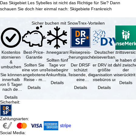
Das Skigebiet Les Sybelles ist nicht das Richtige für Sie? Dann
schauen Sie doch hier einmal nach:
Skigebiete Frankreich
Sicher buchen mit SnowTrex-Vorteilen
Kostenlos
Best-Price-
Schneegarantie
Reisepreis-
Deutscher
Reiserücktrittsvers
stornieren
Garantie
Sicherungsschein
Reiseverband
Sollten fünf
Sie haben d
&
Sollten Sie
Tage vor
Der DRSF
Der DRV ist die
Wahl zwisch
umbuchen
eine von uns
Reisebeginn
schützt
größte
der
Sie können
angebotene
(Ankunftstag)
Reisende, die
Organisation von
Reiserücktrit
innerhalb
Reise - mit
aufgrund von
eine
Reisebüros und
Versicheru
Details
Details
von 5 Tagen
gleicher
Schneemangel
Pauschalreise
Reiseveranstaltern
(inklusive 
Details
Details
Details
nach der
Leistung und
…
oder
in …
Buchung
Verfügbarkeit
verbundene
Details
kostenfrei
…
Reiseleistungen
Sicherheit
:
zurücktreten,
…
…
Zahlungsarten
:
Social Media
: