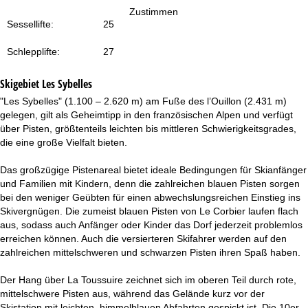
t
Zustimmen
Sessellifte:
25
e
Schlepplifte:
27
Skigebiet
Les Sybelles
"Les Sybelles" (1.100 – 2.620 m) am Fuße des l’Ouillon (2.431 m)
gelegen, gilt als Geheimtipp in den französischen Alpen und verfügt
über Pisten, größtenteils leichten bis mittleren Schwierigkeitsgrades,
die eine große Vielfalt bieten.
Das großzügige Pistenareal bietet ideale Bedingungen für Skianfänger
und Familien mit Kindern, denn die zahlreichen blauen Pisten sorgen
bei den weniger Geübten für einen abwechslungsreichen Einstieg ins
Skivergnügen. Die zumeist blauen Pisten von Le Corbier laufen flach
aus, sodass auch Anfänger oder Kinder das Dorf jederzeit problemlos
erreichen können. Auch die versierteren Skifahrer werden auf den
zahlreichen mittelschweren und schwarzen Pisten ihren Spaß haben.
Der Hang über La Toussuire zeichnet sich im oberen Teil durch rote,
mittelschwere Pisten aus, während das Gelände kurz vor der
Skistation mit leichten, himmelblauen Abfahrten gespickt ist. Die 10er-