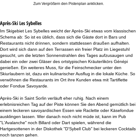
Zum Vergrößern den Pistenplan anklicken.
Après-Ski Les Sybelles
Im Skigebiet Les Sybelles weicht der Après-Ski etwas vom klassischen
Schema ab: So ist es üblich, dass sich die Gäste dort in Bars und
Restaurants nicht drinnen, sondern stattdessen draußen aufhalten.
Dort wird sich dann auf den Terrassen ein freier Platz im Liegestuhl
gesucht, um die letzten Sonnenstrahlen des Tages aufzusaugen und
dabei ein oder zwei Gläser des ortstypischen Kräuterlikörs Génépi
genießen. Ein weiteres Muss, für die Feinschmecker unter den
Skiurlaubern ist, dazu ein kulinarischer Ausflug in die lokale Küche. So
verwöhnen die Restaurants im Ort ihre Kunden etwa mit Tartiflette
oder Fondue Savoyarde.
Après-Ski in Saint Sorlin verläuft eher ruhig. Nach einem
erlebnisreichen Tag auf der Piste können Sie den Abend gemütlich bei
einem leckeren savoyardischen Essen wie Raclette oder Käsefondue
ausklingen lassen. Wer danach noch nicht müde ist, kann im Pub
"L'Avalanche" noch Billard oder Dart spielen, während die
Hartgesottenen in der Diskothek "D'Sybell Club" bei leckeren Cocktails
noch tanzen gehen.