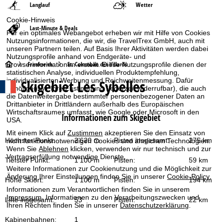
Langlauf
Wetter
Cookie-Hinweis
Last-Minute & Deals
Für ein optimales Webangebot erheben wir mit Hilfe von Cookies
Nutzungsinformationen, die wir, die TravelTrex GmbH, auch mit
unseren Partnern teilen. Auf Basis Ihrer Aktivitäten werden dabei
Nutzungsprofile anhand von Endgeräte- und
S
Frankreich
St. Colomban des Villards
Browserinformationen erstellt. Diese Nutzungsprofile dienen der
statistischen Analyse, individuellen Produktempfehlung,
Skigebiet
Les Sybelles
individualisierten Werbung und Reichweitenmessung. Dafür
t
benötigen wir Ihre Zustimmung (jederzeit widerrufbar), die auch
die Datenweitergabe bestimmter personenbezogener Daten an
a
Drittanbieter in Drittländern außerhalb des Europäischen
Wirtschaftsraumes umfasst, wie Google oder Microsoft in den
Informationen zum Skigebiet
USA.
r
Mit einem Klick auf
Zustimmen
akzeptieren Sie den Einsatz von
Höchster Punkt:
2’620 m
Pisten insgesamt:
275 km
nicht funktionsnotwendigen Cookies und ähnlichen Technologien.
t
Wenn Sie
Ablehnen
klicken, verwenden wir nur technisch und zur
Vertragserfüllung notwendige Dienste.
Tiefster Punkt:
1’100 m
Pisten:
59 km
s
Weitere Informationen zur Cookienutzung und die Möglichkeit zur
Änderung Ihrer Einstellungen finden Sie in unserer
Cookie-Policy
.
Höhe Skiort:
1’100 m
Pisten:
194 km
e
Informationen zum Verantwortlichen finden Sie in unserem
Impressum
. Informationen zu den Verarbeitungszwecken und
Lifte insgesamt:
53
Pisten:
22 km
Ihren Rechten finden Sie in unserer
Datenschutzerklärung
.
i
Kabinenbahnen:
1