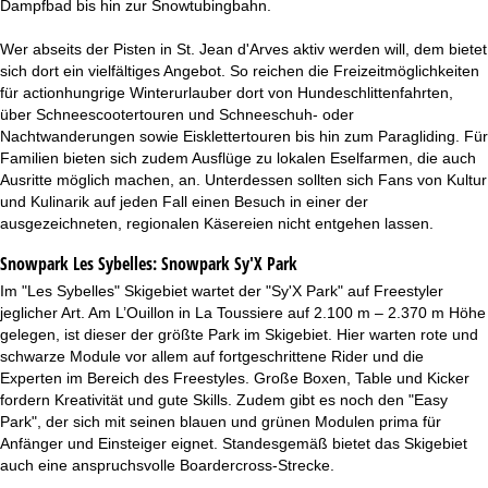
Dampfbad bis hin zur Snowtubingbahn.
Wer abseits der Pisten in St. Jean d'Arves aktiv werden will, dem bietet
sich dort ein vielfältiges Angebot. So reichen die Freizeitmöglichkeiten
für actionhungrige Winterurlauber dort von Hundeschlittenfahrten,
über Schneescootertouren und Schneeschuh- oder
Nachtwanderungen sowie Eisklettertouren bis hin zum Paragliding. Für
Familien bieten sich zudem Ausflüge zu lokalen Eselfarmen, die auch
Ausritte möglich machen, an. Unterdessen sollten sich Fans von Kultur
und Kulinarik auf jeden Fall einen Besuch in einer der
ausgezeichneten, regionalen Käsereien nicht entgehen lassen.
Snowpark Les Sybelles:
Snowpark Sy'X Park
Im "Les Sybelles" Skigebiet wartet der "Sy'X Park" auf Freestyler
jeglicher Art. Am L’Ouillon in La Toussiere auf 2.100 m – 2.370 m Höhe
gelegen, ist dieser der größte Park im Skigebiet. Hier warten rote und
schwarze Module vor allem auf fortgeschrittene Rider und die
Experten im Bereich des Freestyles. Große Boxen, Table und Kicker
fordern Kreativität und gute Skills. Zudem gibt es noch den "Easy
Park", der sich mit seinen blauen und grünen Modulen prima für
Anfänger und Einsteiger eignet. Standesgemäß bietet das Skigebiet
auch eine anspruchsvolle Boardercross-Strecke.