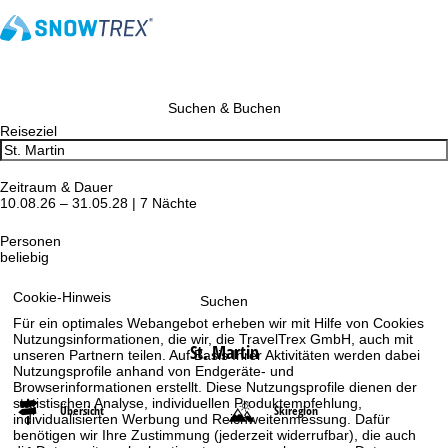
Suchen & Buchen
Reiseziel
Zeitraum & Dauer
10.08.26 – 31.05.28 | 7 Nächte
Personen
beliebig
Cookie-Hinweis
Suchen
Für ein optimales Webangebot erheben wir mit Hilfe von Cookies
Nutzungsinformationen, die wir, die TravelTrex GmbH, auch mit
St. Martin
unseren Partnern teilen. Auf Basis Ihrer Aktivitäten werden dabei
Nutzungsprofile anhand von Endgeräte- und
Browserinformationen erstellt. Diese Nutzungsprofile dienen der
statistischen Analyse, individuellen Produktempfehlung,
Übersicht
Skiregion
individualisierten Werbung und Reichweitenmessung. Dafür
benötigen wir Ihre Zustimmung (jederzeit widerrufbar), die auch