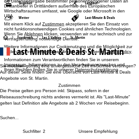
die Datenweitergabe bestimmter personenbezogener Daten an
Skigebiet
Langlauf
Drittanbieter in Drittländern außerhalb des Europäischen
Wirtschaftsraumes umfasst, wie Google oder Microsoft in den
USA.
Wetter
Last-Minute & Deals
Mit einem Klick auf
Zustimmen
akzeptieren Sie den Einsatz von
nicht funktionsnotwendigen Cookies und ähnlichen Technologien.
Wenn Sie
Ablehnen
klicken, verwenden wir nur technisch und zur
S
Frankreich
Les 3 Vallées
St. Martin
Vertragserfüllung notwendige Dienste.
Weitere Informationen zur Cookienutzung und die Möglichkeit zur
Last Minute & Deals St. Martin
t
Änderung Ihrer Einstellungen finden Sie in unserer
Cookie-Policy
.
Informationen zum Verantwortlichen finden Sie in unserem
a
Impressum
. Informationen zu den Verarbeitungszwecken und
Sie möchten günstig eine unvergessliche Zeit im Schnee verbringen?
Ihren Rechten finden Sie in unserer
Datenschutzerklärung
.
Auf dieser Seite finden Sie eine Übersicht von Last-Minute & Deals
r
Angebote von St. Martin.
Zustimmen
t
Die Preise gelten pro Person inkl. Skipass, sofern in der
Reiseausschreibung nichts anderes vermerkt ist. Als "Last-Minute"
s
gelten laut Definition alle Angebote ab 2 Wochen vor Reisebeginn.
e
Suchen...
i
Suchfilter
2
t