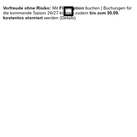
Vorfreude ohne Risiko:
Mit
Flex-Option
buchen | Buchungen für
e
die kommende Saison 26/27 können zudem
bis zum 30.09.
kostenlos storniert
werden
(Details)