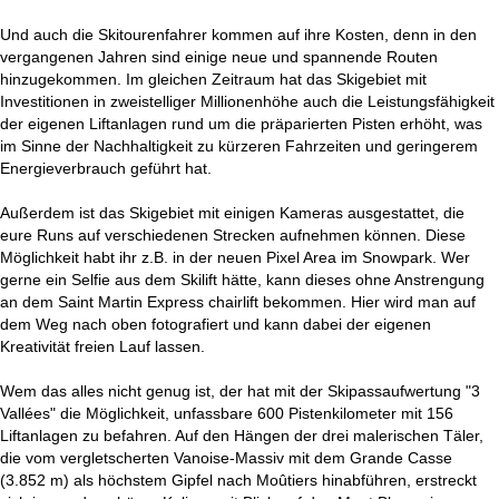
Und auch die Skitourenfahrer kommen auf ihre Kosten, denn in den
vergangenen Jahren sind einige neue und spannende Routen
hinzugekommen. Im gleichen Zeitraum hat das Skigebiet mit
Investitionen in zweistelliger Millionenhöhe auch die Leistungsfähigkeit
der eigenen Liftanlagen rund um die präparierten Pisten erhöht, was
im Sinne der Nachhaltigkeit zu kürzeren Fahrzeiten und geringerem
Energieverbrauch geführt hat.
Außerdem ist das Skigebiet mit einigen Kameras ausgestattet, die
eure Runs auf verschiedenen Strecken aufnehmen können. Diese
Möglichkeit habt ihr z.B. in der neuen Pixel Area im Snowpark. Wer
gerne ein Selfie aus dem Skilift hätte, kann dieses ohne Anstrengung
an dem Saint Martin Express chairlift bekommen. Hier wird man auf
dem Weg nach oben fotografiert und kann dabei der eigenen
Kreativität freien Lauf lassen.
Wem das alles nicht genug ist, der hat mit der Skipassaufwertung "3
Vallées" die Möglichkeit, unfassbare 600 Pistenkilometer mit 156
Liftanlagen zu befahren. Auf den Hängen der drei malerischen Täler,
die vom vergletscherten Vanoise-Massiv mit dem Grande Casse
(3.852 m) als höchstem Gipfel nach Moûtiers hinabführen, erstreckt