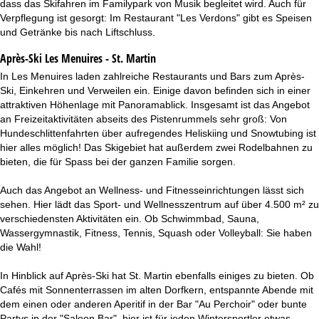
dass das Skifahren im Familypark von Musik begleitet wird. Auch für
Verpflegung ist gesorgt: Im Restaurant "Les Verdons" gibt es Speisen
und Getränke bis nach Liftschluss.
Après-Ski Les Menuires - St. Martin
In Les Menuires laden zahlreiche Restaurants und Bars zum Après-
Ski, Einkehren und Verweilen ein. Einige davon befinden sich in einer
attraktiven Höhenlage mit Panoramablick. Insgesamt ist das Angebot
an Freizeitaktivitäten abseits des Pistenrummels sehr groß: Von
Hundeschlittenfahrten über aufregendes Heliskiing und Snowtubing ist
hier alles möglich! Das Skigebiet hat außerdem zwei Rodelbahnen zu
bieten, die für Spass bei der ganzen Familie sorgen.
Auch das Angebot an Wellness- und Fitnesseinrichtungen lässt sich
sehen. Hier lädt das Sport- und Wellnesszentrum auf über 4.500 m² zu
verschiedensten Aktivitäten ein. Ob Schwimmbad, Sauna,
Wassergymnastik, Fitness, Tennis, Squash oder Volleyball: Sie haben
die Wahl!
In Hinblick auf Après-Ski hat St. Martin ebenfalls einiges zu bieten. Ob
Cafés mit Sonnenterrassen im alten Dorfkern, entspannte Abende mit
dem einen oder anderen Aperitif in der Bar "Au Perchoir" oder bunte
Partys in der "Saloon Bar", hier ist für jeden Wintersportler etwas