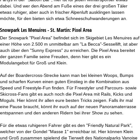
dabei. Und wer den Abend am Fuße eines der drei großen Täler
etwas ruhiger, aber auch in frischer Alpenluft ausklingen lassen
möchte, für den bieten sich etwa Schneeschuhwanderungen an.
Snowpark Les Menuires - St. Martin:
Pixel Area
Der Snowpark "Pixel Area" befindet sich im Skigebiet Les Menuires auf
einer Höhe von 2.500 m unmittelbar am "La Becca"-Sessellift, ist aber
auch über den "Sunny Express" zu erreichen. Die Pixel Area bereitet
der ganzen Familie seine Freuden, denn hier gibt es ein
Modulangebot für Groß und Klein.
Auf der Boardercross-Strecke kann man bei kleinen Woops, Bumps
und scharfen Kurven einen guten Einstieg in die Kombination aus
Speed und Freestyle-Fun finden. Für Freestyler und Parcours- sowie
Skicross-Fans gibt es auch noch die Pixel Area mit Rails, Kicks und
Moguls. Hier könnt ihr allen eure besten Tricks zeigen. Falls ihr mal
eine Pause braucht, könnt ihr euch auf der neuen Panoramaterrasse
entspannen und den anderen Ridern bei ihrer Show zu sehen.
Für die etwas ruhigeren Fahrer gibt es den "Friendly Natural Park",
welcher von der Gondel "Masse 1" erreichbar ist. Hier können Klein
und Groß zusammen spielend die Tierwelt des Nationalparks Vanoise