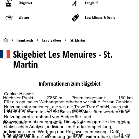
Skigebiet
Langlauf
Wetter
Last-Minute & Deals
S
Frankreich
Les 3 Vallées
St. Martin
Skigebiet
Les Menuires - St.
t
Martin
a
r
Informationen zum Skigebiet
t
Cookie-Hinweis
Höchster Punkt:
2’850 m
Pisten insgesamt:
150 km
Für ein optimales Webangebot erheben wir mit Hilfe von Cookies
s
Nutzungsinformationen, die wir, die TravelTrex GmbH, auch mit
Tiefster Punkt:
1’450 m
Pisten:
96 km
unseren Partnern teilen. Auf Basis Ihrer Aktivitäten werden dabei
e
Nutzungsprofile anhand von Endgeräte- und
Browserinformationen erstellt. Diese Nutzungsprofile dienen der
Höhe Skiort:
1’450 m
Pisten:
40 km
statistischen Analyse, individuellen Produktempfehlung,
i
individualisierten Werbung und Reichweitenmessung. Dafür
Lifte insgesamt:
28
Pisten:
14 km
benötigen wir Ihre Zustimmung (jederzeit widerrufbar), die auch