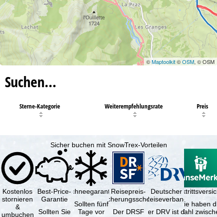
©
Maptoolkit
©
OSM
, © OSM
Suchen…
Sterne-Kategorie
Weiterempfehlungsrate
Preis
Sicher buchen mit SnowTrex-Vorteilen
Kostenlos
Best-Price-
Schneegarantie
Reisepreis-
Deutscher
Reiserücktrittsvers
stornieren
Garantie
Sicherungsschein
Reiseverband
Sollten fünf
Sie haben d
&
Sollten Sie
Tage vor
Der DRSF
Der DRV ist die
Wahl zwisch
umbuchen