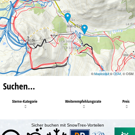
©
Maptoolkit
©
OSM
, © OSM
Suchen…
Sterne-Kategorie
Weiterempfehlungsrate
Preis
Sicher buchen mit SnowTrex-Vorteilen