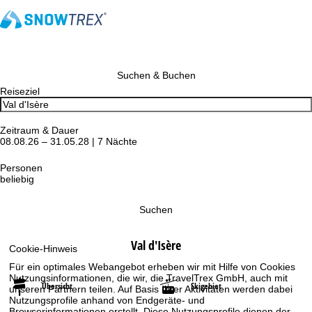
Suchen & Buchen
Reiseziel
Zeitraum & Dauer
08.08.26 – 31.05.28 | 7 Nächte
Personen
beliebig
Suchen
Val d'Isère
Cookie-Hinweis
Für ein optimales Webangebot erheben wir mit Hilfe von Cookies
Nutzungsinformationen, die wir, die TravelTrex GmbH, auch mit
Übersicht
Skigebiet
unseren Partnern teilen. Auf Basis Ihrer Aktivitäten werden dabei
Nutzungsprofile anhand von Endgeräte- und
Browserinformationen erstellt. Diese Nutzungsprofile dienen der