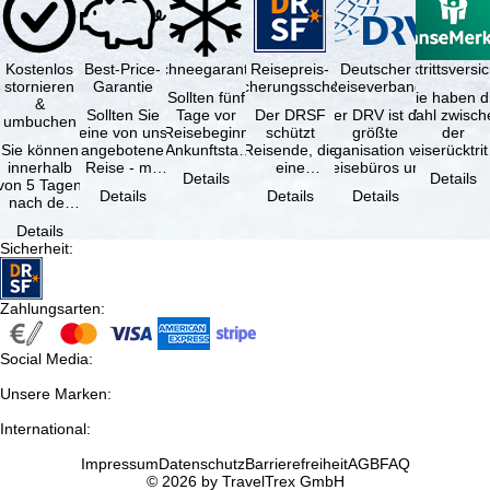
Kostenlos
Best-Price-
Schneegarantie
Reisepreis-
Deutscher
Reiserücktrittsvers
stornieren
Garantie
Sicherungsschein
Reiseverband
Sollten fünf
Sie haben d
&
Sollten Sie
Tage vor
Der DRSF
Der DRV ist die
Wahl zwisch
umbuchen
eine von uns
Reisebeginn
schützt
größte
der
Sie können
angebotene
(Ankunftstag)
Reisende, die
Organisation von
Reiserücktrit
innerhalb
Reise - mit
aufgrund von
eine
Reisebüros und
Versicheru
Details
Details
von 5 Tagen
gleicher
Schneemangel
Pauschalreise
Reiseveranstaltern
(inklusive 
Details
Details
Details
nach der
Leistung und
…
oder
in …
Buchung
Verfügbarkeit
verbundene
Details
kostenfrei
…
Reiseleistungen
Sicherheit
:
zurücktreten,
…
…
Zahlungsarten
:
Social Media
:
Unsere Marken
:
International
:
Impressum
Datenschutz
Barrierefreiheit
AGB
FAQ
© 2026 by TravelTrex GmbH