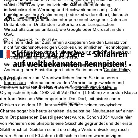
Langlauf
Wetter
statistischen Analyse, individuellen Produktempfehlung,
individualisierten Werbung und Reichweitenmessung. Dafür
benötigen wir Ihre Zustimmung (jederzeit widerrufbar), die auch
Last-Minute & Deals
die Datenweitergabe bestimmter personenbezogener Daten an
Drittanbieter in Drittländern außerhalb des Europäischen
Wirtschaftsraumes umfasst, wie Google oder Microsoft in den
USA.
S
Frankreich
Val d'Isère
Mit einem Klick auf
Zustimmen
akzeptieren Sie den Einsatz von
nicht funktionsnotwendigen Cookies und ähnlichen Technologien.
Skiferien
Val d'Isère – Skifahren
t
Wenn Sie
Ablehnen
klicken, verwenden wir nur technisch und zur
Vertragserfüllung notwendige Dienste.
auf weltbekannten Rennpisten!
Weitere Informationen zur Cookienutzung und die Möglichkeit zur
a
Änderung Ihrer Einstellungen finden Sie in unserer
Cookie-Policy
.
r
Informationen zum Verantwortlichen finden Sie in unserem
Val d'Isère
Impressum
. Informationen zu den Verarbeitungszwecken und
Spätestens seit der Austragung der Alpinwettbewerbe der
Ihren Rechten finden Sie in unserer
Datenschutzerklärung
.
t
Olympischen Spiele 1992 zählt Val d'Isère (1.850 m) zur ersten Klasse
der französischen Wintersportorte. Das Dorf, mit historischem
s
Zustimmen
Ortskern aus dem 16. Jahrhundert, konnte seinen savoyischen
Charme sogar bis heute erhalten, da selbst bei Neubauten auf einen
e
zum Ort passenden Baustil geachtet wurde. Schon 1934 wurde hier
von Pionieren des Skisports eine Skischule gegründet und der erste
i
Skilift errichtet. Seitdem schritt die stetige Weiterentwicklung rasch
voran. Schon seit 50 Jahren trifft sich in diesem warmherzigen