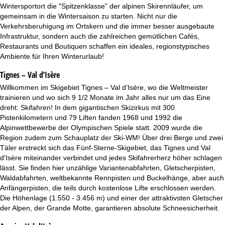
t
Wintersportort die "Spitzenklasse" der alpinen Skirennläufer, um
gemeinsam in die Wintersaison zu starten. Nicht nur die
e
Verkehrsberuhigung im Ortskern und die immer besser ausgebaute
Infrastruktur, sondern auch die zahlreichen gemütlichen Cafés,
Restaurants und Boutiquen schaffen ein ideales, regionstypisches
Ambiente für Ihren Winterurlaub!
Tignes – Val d’Isère
Willkommen im Skigebiet Tignes – Val d’Isère, wo die Weltmeister
trainieren und wo sich 9 1/2 Monate im Jahr alles nur um das Eine
dreht: Skifahren! In dem gigantischen Skizirkus mit 300
Pistenkilometern und 79 Liften fanden 1968 und 1992 die
Alpinwettbewerbe der Olympischen Spiele statt. 2009 wurde die
Region zudem zum Schauplatz der Ski-WM! Über drei Berge und zwei
Täler erstreckt sich das Fünf-Sterne-Skigebiet, das Tignes und Val
d'Isère miteinander verbindet und jedes Skifahrerherz höher schlagen
lässt. Sie finden hier unzählige Variantenabfahrten, Gletscherpisten,
Waldabfahrten, weltbekannte Rennpisten und Buckelhänge, aber auch
Anfängerpisten, die teils durch kostenlose Lifte erschlossen werden.
Die Höhenlage (1.550 - 3.456 m) und einer der attraktivsten Gletscher
der Alpen, der Grande Motte, garantieren absolute Schneesicherheit.