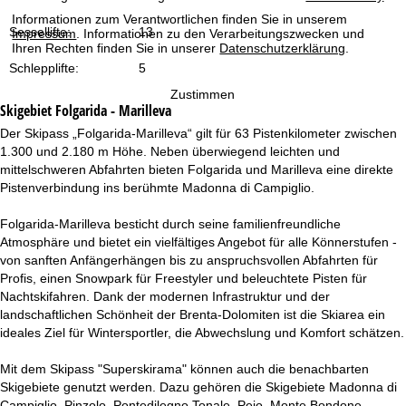
t
Informationen zum Verantwortlichen finden Sie in unserem
Sessellifte:
13
Impressum
. Informationen zu den Verarbeitungszwecken und
e
Ihren Rechten finden Sie in unserer
Datenschutzerklärung
.
Schlepplifte:
5
Zustimmen
Skigebiet
Folgarida - Marilleva
Der Skipass „Folgarida-Marilleva“ gilt für 63 Pistenkilometer zwischen
1.300 und 2.180 m Höhe. Neben überwiegend leichten und
mittelschweren Abfahrten bieten Folgarida und Marilleva eine direkte
Pistenverbindung ins berühmte Madonna di Campiglio.
Folgarida-Marilleva besticht durch seine familienfreundliche
Atmosphäre und bietet ein vielfältiges Angebot für alle Könnerstufen -
von sanften Anfängerhängen bis zu anspruchsvollen Abfahrten für
Profis, einen Snowpark für Freestyler und beleuchtete Pisten für
Nachtskifahren. Dank der modernen Infrastruktur und der
landschaftlichen Schönheit der Brenta-Dolomiten ist die Skiarea ein
ideales Ziel für Wintersportler, die Abwechslung und Komfort schätzen.
Mit dem Skipass "Superskirama" können auch die benachbarten
Skigebiete genutzt werden. Dazu gehören die Skigebiete Madonna di
Campiglio, Pinzolo, Pontedilegno Tonale, Pejo, Monte Bondone,