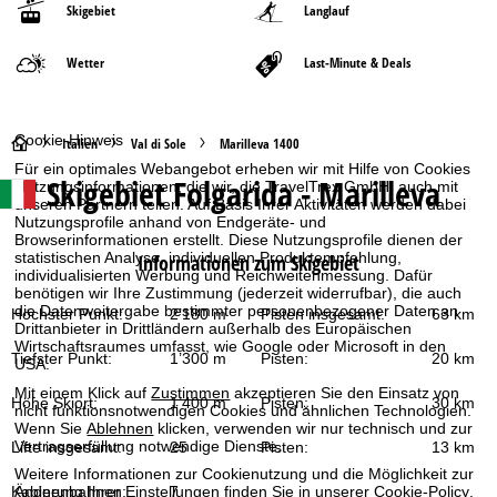
Skigebiet
Langlauf
Wetter
Last-Minute & Deals
Cookie-Hinweis
S
Italien
Val di Sole
Marilleva 1400
Für ein optimales Webangebot erheben wir mit Hilfe von Cookies
Skigebiet
Folgarida - Marilleva
Nutzungsinformationen, die wir, die TravelTrex GmbH, auch mit
t
unseren Partnern teilen. Auf Basis Ihrer Aktivitäten werden dabei
Nutzungsprofile anhand von Endgeräte- und
a
Browserinformationen erstellt. Diese Nutzungsprofile dienen der
statistischen Analyse, individuellen Produktempfehlung,
Informationen zum Skigebiet
individualisierten Werbung und Reichweitenmessung. Dafür
r
benötigen wir Ihre Zustimmung (jederzeit widerrufbar), die auch
die Datenweitergabe bestimmter personenbezogener Daten an
Höchster Punkt:
2’180 m
Pisten insgesamt:
63 km
t
Drittanbieter in Drittländern außerhalb des Europäischen
Wirtschaftsraumes umfasst, wie Google oder Microsoft in den
Tiefster Punkt:
1’300 m
Pisten:
20 km
USA.
s
Mit einem Klick auf
Zustimmen
akzeptieren Sie den Einsatz von
Höhe Skiort:
1’400 m
Pisten:
30 km
nicht funktionsnotwendigen Cookies und ähnlichen Technologien.
e
Wenn Sie
Ablehnen
klicken, verwenden wir nur technisch und zur
Vertragserfüllung notwendige Dienste.
Lifte insgesamt:
25
Pisten:
13 km
i
Weitere Informationen zur Cookienutzung und die Möglichkeit zur
Änderung Ihrer Einstellungen finden Sie in unserer
Cookie-Policy
.
Kabinenbahnen:
7