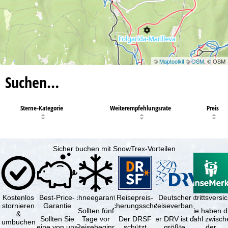
©
Maptoolkit
©
OSM
, © OSM
Suchen…
Sterne-Kategorie
Weiterempfehlungsrate
Preis
Sicher buchen mit SnowTrex-Vorteilen
Kostenlos
Best-Price-
Schneegarantie
Reisepreis-
Deutscher
Reiserücktrittsvers
stornieren
Garantie
Sicherungsschein
Reiseverband
Sollten fünf
Sie haben d
&
Sollten Sie
Tage vor
Der DRSF
Der DRV ist die
Wahl zwisch
umbuchen
eine von uns
Reisebeginn
schützt
größte
der