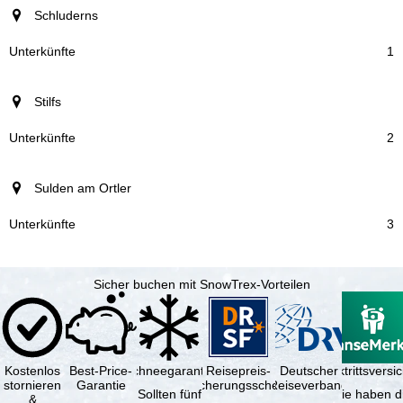
Schluderns
1
Stilfs
2
Sulden am Ortler
3
Sicher buchen mit SnowTrex-Vorteilen
Kostenlos
Best-Price-
Schneegarantie
Reisepreis-
Deutscher
Reiserücktrittsvers
stornieren
Garantie
Sicherungsschein
Reiseverband
Sollten fünf
Sie haben d
&