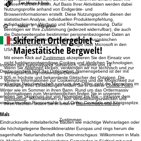
Last-Minute & Deals
unseren Partnern teilen. Auf Basis Ihrer Aktivitäten werden dabei
Nutzungsprofile anhand von Endgeräte- und
Browserinformationen erstellt. Diese Nutzungsprofile dienen der
statistischen Analyse, individuellen Produktempfehlung,
individualisierten Werbung und Reichweitenmessung. Dafür
S
Italien
Ortlergebiet
benötigen wir Ihre Zustimmung (jederzeit widerrufbar), die auch
die Datenweitergabe bestimmter personenbezogener Daten an
Skiferien Ortlergebiet –
t
Drittanbieter in Drittländern außerhalb des Europäischen
Wirtschaftsraumes umfasst, wie Google oder Microsoft in den
Majestätische Bergwelt!
USA.
a
Mit einem Klick auf
Zustimmen
akzeptieren Sie den Einsatz von
nicht funktionsnotwendigen Cookies und ähnlichen Technologien.
r
Inmitten des Nationalparks Stilfserjoch, umrahmt von 14
Wenn Sie
Ablehnen
klicken, verwenden wir nur technisch und zur
Dreitausendern liegt das Ortlergebiet. Namensgebend ist der mit
Vertragserfüllung notwendige Dienste.
t
3.905 m höchste und bekannteste Gletscher der Ostalpen. Die
Weitere Informationen zur Cookienutzung und die Möglichkeit zur
großartige Naturlandschaft rund um den Ortler zieht die Menschen im
Änderung Ihrer Einstellungen finden Sie in unserer
Cookie-Policy
.
Winter wie im Sommer in ihren Bann. Rund um das Ortlermassiv
s
Informationen zum Verantwortlichen finden Sie in unserem
erleben Sie Skigenuss pur von November bis Mai – inklusive dem
Impressum
. Informationen zu den Verarbeitungszwecken und
eindrucksvollen Panoramablick auf Ortler, Cevedale und Königsspitze.
e
Ihren Rechten finden Sie in unserer
Datenschutzerklärung
.
Mals
i
Zustimmen
Eindrucksvolle mittelalterliche Bauten wie mächtige Wehranlagen oder
die höchstgelegene Benediktinerabtei Europas und rings herum die
t
sagenhafte Naturlandschaft des Obervinschgaus: Willkommen in Mals
(it. Malles), eine der malerischsten Gemeinden in Südtirol mit rund