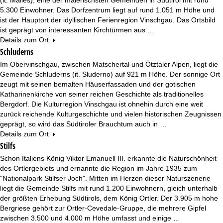
e
5.300 Einwohner. Das Dorfzentrum liegt auf rund 1.051 m Höhe und
ist der Hauptort der idyllischen Ferienregion Vinschgau. Das Ortsbild
ist geprägt von interessanten Kirchtürmen aus …
Details zum Ort
Schluderns
Im Obervinschgau, zwischen Matschertal und Ötztaler Alpen, liegt die
Gemeinde Schluderns (it. Sluderno) auf 921 m Höhe. Der sonnige Ort
zeugt mit seinen bemalten Häuserfassaden und der gotischen
Katharinenkirche von seiner reichen Geschichte als traditionelles
Bergdorf. Die Kulturregion Vinschgau ist ohnehin durch eine weit
zurück reichende Kulturgeschichte und vielen historischen Zeugnissen
geprägt, so wird das Südtiroler Brauchtum auch in …
Details zum Ort
Stilfs
Schon Italiens König Viktor Emanuell III. erkannte die Naturschönheit
des Ortlergebiets und ernannte die Region im Jahre 1935 zum
"Nationalpark Stilfser Joch". Mitten im Herzen dieser Naturszenerie
liegt die Gemeinde Stilfs mit rund 1.200 Einwohnern, gleich unterhalb
der größten Erhebung Südtirols, dem König Ortler. Der 3.905 m hohe
Bergriese gehört zur Ortler-Cevedale-Gruppe, die mehrere Gipfel
zwischen 3.500 und 4.000 m Höhe umfasst und einige …