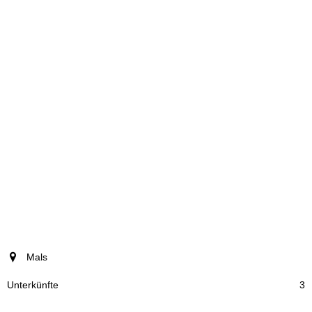
Ort
Mals
Unterkünfte
3