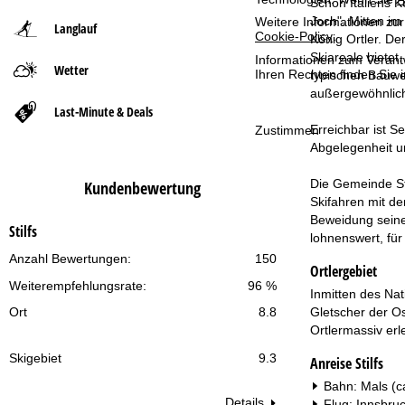
Schon Italiens K
Joch". Mitten im
Weitere Informationen zur
Langlauf
t
Cookie-Policy
.
König Ortler. D
Skiareale bietet
Informationen zum Verant
Wetter
s
Ihren Rechten finden Sie 
typischen Bauwe
außergewöhnlich
e
Last-Minute & Deals
Erreichbar ist S
Zustimmen
i
Abgelegenheit un
t
Die Gemeinde Sti
Kundenbewertung
Skifahren mit de
e
Beweidung seiner
Stilfs
lohnenswert, für
Anzahl Bewertungen:
150
Ortlergebiet
Weiterempfehlungsrate:
96 %
Inmitten des Nat
Gletscher der O
Ort
8.8
Ortlermassiv erl
Skigebiet
9.3
Anreise Stilfs
Bahn: Mals (c
Details
Flug: Innsbru