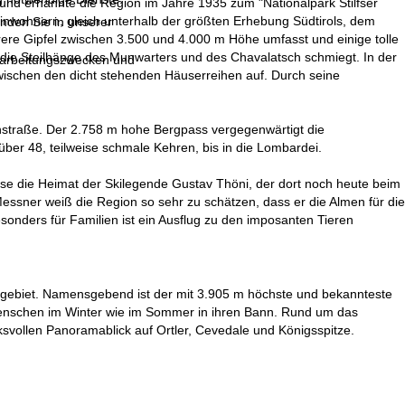
s und ernannte die Region im Jahre 1935 zum "Nationalpark Stilfser
 Einwohnern, gleich unterhalb der größten Erhebung Südtirols, dem
inden Sie in unserer
ere Gipfel zwischen 3.500 und 4.000 m Höhe umfasst und einige tolle
an die Steilhänge des Munwarters und des Chavalatsch schmiegt. In der
erarbeitungszwecken und
wischen den dicht stehenden Häuserreihen auf. Durch seine
rjochstraße. Der 2.758 m hohe Bergpass vergegenwärtigt die
über 48, teilweise schmale Kehren, bis in die Lombardei.
eise die Heimat der Skilegende Gustav Thöni, der dort noch heute beim
essner weiß die Region so sehr zu schätzen, dass er die Almen für die
onders für Familien ist ein Ausflug zu den imposanten Tieren
lergebiet. Namensgebend ist der mit 3.905 m höchste und bekannteste
 Menschen im Winter wie im Sommer in ihren Bann. Rund um das
svollen Panoramablick auf Ortler, Cevedale und Königsspitze.