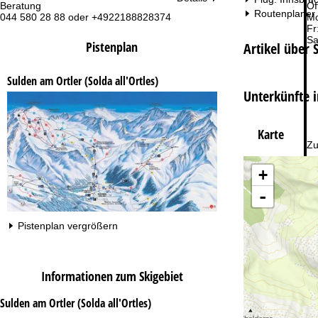
Beratung
Öf
Routenplaner
044 580 28 88 oder +4922188828374
Mo
Fr
Sa
Pistenplan
Artikel über S
Sulden am Ortler (Solda all'Ortles)
Unterkünfte in
Karte
Zu
+
-
Pistenplan vergrößern
Informationen zum Skigebiet
Sulden am Ortler (Solda all'Ortles)