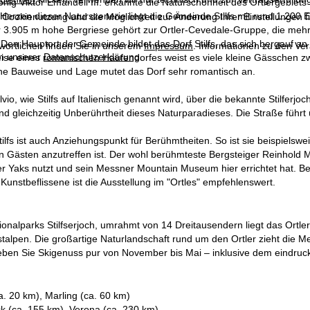
önig Viktor Emanuell III. erkannte die Naturschönheit des Ortlergebiet
 Herzen dieser Naturszenerie liegt die Gemeinde Stilfs mit rund 1.200
 Cookienutzung und die Möglichkeit zur Änderung Ihrer Einstellungen f
er 3.905 m hohe Bergriese gehört zur Ortler-Cevedale-Gruppe, die mehr
. Den Hauptort der Gemeinde bildet das Dorf Stilfs, das sich bergauf 
wortlichen finden Sie in unserem
Impressum
. Informationen zu den V
in unserer
Datenschutzerklärung
.
ise eines romanischen Haufendorfes weist es viele kleine Gässchen z
e Bauweise und Lage mutet das Dorf sehr romantisch an.
elvio, wie Stilfs auf Italienisch genannt wird, über die bekannte Stilfe
d gleichzeitig Unberührtheit dieses Naturparadieses. Die Straße führt 
lfs ist auch Anziehungspunkt für Berühmtheiten. So ist sie beispielsw
n Gästen anzutreffen ist. Der wohl berühmteste Bergsteiger Reinhold M
 Yaks nutzt und sein Messner Mountain Museum hier errichtet hat. Bes
 Kunstbeflissene ist die Ausstellung im "Ortles" empfehlenswert.
ionalparks Stilfserjoch, umrahmt von 14 Dreitausendern liegt das Ort
stalpen. Die großartige Naturlandschaft rund um den Ortler zieht die
eben Sie Skigenuss pur von November bis Mai – inklusive dem eindruck
a. 20 km), Marling (ca. 60 km)
ck (ca. 155 km), Verona (ca. 230 km)