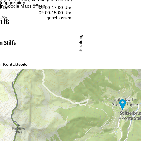
fnungszeiten
 in
Google Maps
öffnen
-Do:
09:00-17:00 Uhr
:
09:00-15:00 Uhr
-So:
geschlossen
tilfs
Beratung
 Stilfs
r Kontaktseite