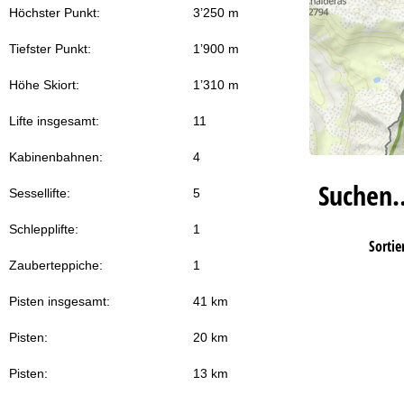
Höchster Punkt:
3’250 m
Tiefster Punkt:
1’900 m
Höhe Skiort:
1’310 m
Lifte insgesamt:
11
Kabinenbahnen:
4
Suchen
Sessellifte:
5
Schlepplifte:
1
Sortie
Zauberteppiche:
1
Pisten insgesamt:
41 km
Pisten:
20 km
Pisten:
13 km