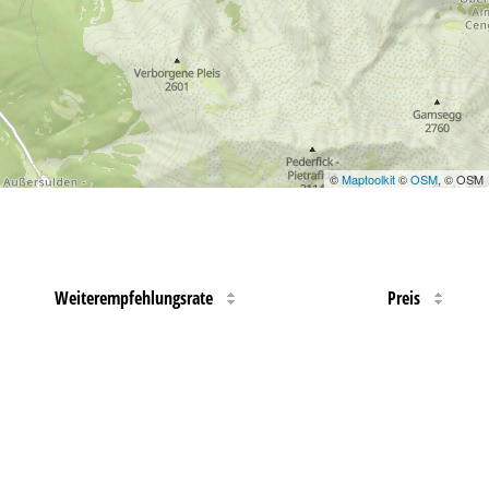
©
Maptoolkit
©
OSM
, © OSM
Weiterempfehlungsrate
Preis