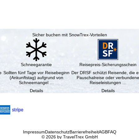
Sicher buchen mit SnowTrex-Vorteilen
Schneegarantie
Reisepreis-Sicherungsschein
e
Sollten fünf Tage vor Reisebeginn
Der DRSF schützt Reisende, die e
(Ankunftstag) aufgrund von
Pauschalreise oder verbunden
Schneemangel …
Reiseleistungen …
Details
Details
Impressum
Datenschutz
Barrierefreiheit
AGB
FAQ
© 2026 by TravelTrex GmbH