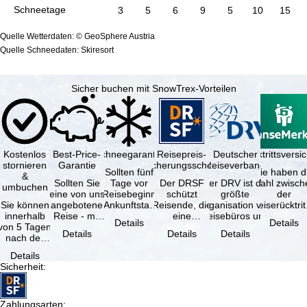
Schneetage
3
5
6
9
5
10
15
Quelle Wetterdaten: © GeoSphere Austria
Quelle Schneedaten: Skiresort
Sicher buchen mit SnowTrex-Vorteilen
Kostenlos
Best-Price-
Schneegarantie
Reisepreis-
Deutscher
Reiserücktrittsvers
stornieren
Garantie
Sicherungsschein
Reiseverband
Sollten fünf
Sie haben d
&
Sollten Sie
Tage vor
Der DRSF
Der DRV ist die
Wahl zwisch
umbuchen
eine von uns
Reisebeginn
schützt
größte
der
Sie können
angebotene
(Ankunftstag)
Reisende, die
Organisation von
Reiserücktrit
innerhalb
Reise - mit
aufgrund von
eine
Reisebüros und
Versicheru
Details
Details
von 5 Tagen
gleicher
Schneemangel
Pauschalreise
Reiseveranstaltern
(inklusive 
Details
Details
Details
nach der
Leistung und
…
oder
in …
Buchung
Verfügbarkeit
verbundene
Details
kostenfrei
…
Reiseleistungen
Sicherheit
:
zurücktreten,
…
…
Zahlungsarten
: