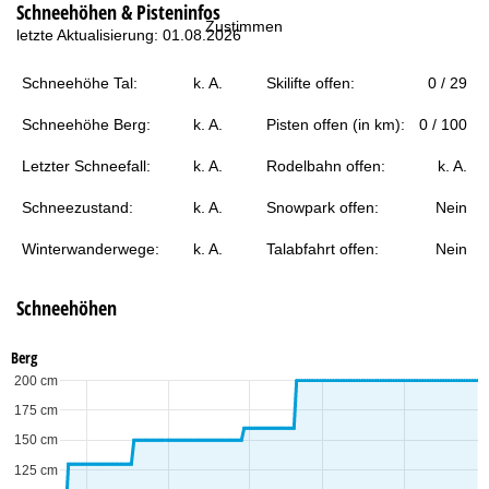
Schneehöhen & Pisteninfos
t
Zustimmen
letzte Aktualisierung: 01.08.2026
e
Schneehöhe Tal:
k. A.
Skilifte offen:
0 / 29
Schneehöhe Berg:
k. A.
Pisten offen (in km):
0 / 100
Letzter Schneefall:
k. A.
Rodelbahn offen:
k. A.
Schneezustand:
k. A.
Snowpark offen:
Nein
Winterwanderwege:
k. A.
Talabfahrt offen:
Nein
Schneehöhen
Berg
200 cm
175 cm
150 cm
125 cm