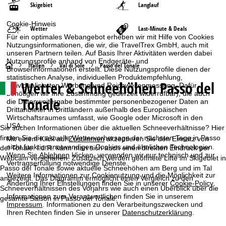
Skigebiet
Langlauf
Cookie-Hinweis
Wetter
Last-Minute & Deals
Für ein optimales Webangebot erheben wir mit Hilfe von Cookies
Nutzungsinformationen, die wir, die TravelTrex GmbH, auch mit
unseren Partnern teilen. Auf Basis Ihrer Aktivitäten werden dabei
Nutzungsprofile anhand von Endgeräte- und
S
Italien
Val di Sole
Passo del Tonale
Browserinformationen erstellt. Diese Nutzungsprofile dienen der
statistischen Analyse, individuellen Produktempfehlung,
Wetter & Schneehöhen Passo del
t
individualisierten Werbung und Reichweitenmessung. Dafür
benötigen wir Ihre Zustimmung (jederzeit widerrufbar), die auch
Tonale
die Datenweitergabe bestimmter personenbezogener Daten an
a
Drittanbieter in Drittländern außerhalb des Europäischen
Wirtschaftsraumes umfasst, wie Google oder Microsoft in den
USA.
r
Sie suchen Informationen über die aktuellen Schneeverhältnisse? Hier
finden Sie die aktuelle Wettervorhersage der nächsten Tage in Passo
Mit einem Klick auf
Zustimmen
akzeptieren Sie den Einsatz von
nicht funktionsnotwendigen Cookies und ähnlichen Technologien.
t
del Tonale. I.d.R. kann man sich auch einen direkten Eindruck per
Wenn Sie
Ablehnen
klicken, verwenden wir nur technisch und zur
Webcam verschaffen. Zusätzlich werden geöffnete Lifte im Skigebiet in
Vertragserfüllung notwendige Dienste.
Passo del Tonale sowie aktuelle Schneehöhen am Berg und im Tal
s
Weitere Informationen zur Cookienutzung und die Möglichkeit zur
angezeigt. Das Diagramm ermöglicht einen Vergleich zu den
Änderung Ihrer Einstellungen finden Sie in unserer
Cookie-Policy
.
Schneeverhältnissen des Vorjahrs wie auch einen Überblick über die
e
Informationen zum Verantwortlichen finden Sie in unserem
gesamte Saison in Passo del Tonale.
Impressum
. Informationen zu den Verarbeitungszwecken und
i
Ihren Rechten finden Sie in unserer
Datenschutzerklärung
.