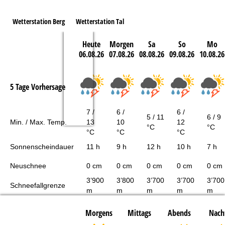
Wetterstation Berg
Wetterstation Tal
Heute
Morgen
Sa
So
Mo
06.08.26
07.08.26
08.08.26
09.08.26
10.08.26
5 Tage Vorhersage
7 /
6 /
6 /
5 / 11
6 / 9
Min. / Max. Temp.
13
10
12
°C
°C
°C
°C
°C
Sonnenscheindauer
11 h
9 h
12 h
10 h
7 h
Neuschnee
0 cm
0 cm
0 cm
0 cm
0 cm
3’900
3’800
3’700
3’700
3’700
Schneefallgrenze
m
m
m
m
m
Morgens
Mittags
Abends
Nach