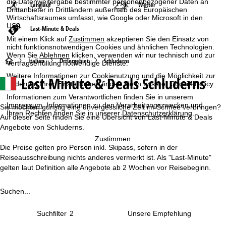
die Datenweitergabe bestimmter personenbezogener Daten an
Langlauf
Wetter
Drittanbieter in Drittländern außerhalb des Europäischen
Wirtschaftsraumes umfasst, wie Google oder Microsoft in den
USA.
Last-Minute & Deals
Mit einem Klick auf
Zustimmen
akzeptieren Sie den Einsatz von
nicht funktionsnotwendigen Cookies und ähnlichen Technologien.
Wenn Sie
Ablehnen
klicken, verwenden wir nur technisch und zur
S
Italien
Ortlergebiet
Schluderns
Vertragserfüllung notwendige Dienste.
Weitere Informationen zur Cookienutzung und die Möglichkeit zur
Last Minute & Deals Schluderns
t
Änderung Ihrer Einstellungen finden Sie in unserer
Cookie-Policy
.
Informationen zum Verantwortlichen finden Sie in unserem
a
Impressum
. Informationen zu den Verarbeitungszwecken und
Sie möchten günstig eine unvergessliche Zeit im Schnee verbringen?
Ihren Rechten finden Sie in unserer
Datenschutzerklärung
.
Auf dieser Seite finden Sie eine Übersicht von Last-Minute & Deals
r
Angebote von Schluderns.
Zustimmen
t
Die Preise gelten pro Person inkl. Skipass, sofern in der
Reiseausschreibung nichts anderes vermerkt ist. Als "Last-Minute"
s
gelten laut Definition alle Angebote ab 2 Wochen vor Reisebeginn.
e
Suchen...
i
Suchfilter
2
t