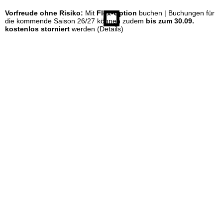
Vorfreude ohne Risiko:
Mit
Flex-Option
buchen | Buchungen für
e
die kommende Saison 26/27 können zudem
bis zum 30.09.
kostenlos storniert
werden
(Details)