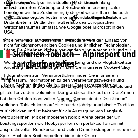
statistischen Analyse, individuellen Produktempfehlung,
Skigebiet
Langlauf
individualisierten Werbung und Reichweitenmessung. Dafür
benötigen wir Ihre Zustimmung (jederzeit widerrufbar), die auch
die Datenweitergabe bestimmter personenbezogener Daten an
Wetter
Last-Minute & Deals
Drittanbieter in Drittländern außerhalb des Europäischen
Wirtschaftsraumes umfasst, wie Google oder Microsoft in den
USA.
S
Italien
Dolomitenregion 3 Zinnen
Toblach
Mit einem Klick auf
Zustimmen
akzeptieren Sie den Einsatz von
nicht funktionsnotwendigen Cookies und ähnlichen Technologien.
Wenn Sie
Ablehnen
klicken, verwenden wir nur technisch und zur
Skiferien
Toblach – Alpinsport und
t
Vertragserfüllung notwendige Dienste.
Langlaufparadies!
Weitere Informationen zur Cookienutzung und die Möglichkeit zur
a
Änderung Ihrer Einstellungen finden Sie in unserer
Cookie-Policy
.
Informationen zum Verantwortlichen finden Sie in unserem
r
Toblach
Impressum
. Informationen zu den Verarbeitungszwecken und
Ihren Rechten finden Sie in unserer
Datenschutzerklärung
.
Toblach liegt auf 1.241 Metern am Eingang des Höhlensteintals und
t
gilt als Tor zu den Dolomiten. Der grandiose Blick auf die Drei Zinnen
hat dem Ort den klangvollen Namen "Gemeinde der Drei Zinnen"
Zustimmen
s
verliehen. Toblach kann auf eine hundertjährige touristische Tradition
zurückblicken und ist bekannt für die Austragung von Langlauf-
e
Weltcuprennen. Mit der modernen Nordic Arena bietet der Ort
Leistungssportlern wie Hobbysportlern ein perfektes Terrain mit
i
anspruchsvollen Rundkursen und vielen Dienstleistungen rund um den
Sport. Auch den Breitensportlern bietet der Ort ein