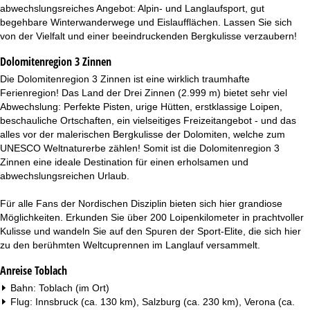
t
abwechslungsreiches Angebot: Alpin- und Langlaufsport, gut
begehbare Winterwanderwege und Eislaufflächen. Lassen Sie sich
e
von der Vielfalt und einer beeindruckenden Bergkulisse verzaubern!
Dolomitenregion 3 Zinnen
Die Dolomitenregion 3 Zinnen ist eine wirklich traumhafte
Ferienregion! Das Land der Drei Zinnen (2.999 m) bietet sehr viel
Abwechslung: Perfekte Pisten, urige Hütten, erstklassige Loipen,
beschauliche Ortschaften, ein vielseitiges Freizeitangebot - und das
alles vor der malerischen Bergkulisse der Dolomiten, welche zum
UNESCO Weltnaturerbe zählen! Somit ist die Dolomitenregion 3
Zinnen eine ideale Destination für einen erholsamen und
abwechslungsreichen Urlaub.
Für alle Fans der Nordischen Disziplin bieten sich hier grandiose
Möglichkeiten. Erkunden Sie über 200 Loipenkilometer in prachtvoller
Kulisse und wandeln Sie auf den Spuren der Sport-Elite, die sich hier
zu den berühmten Weltcuprennen im Langlauf versammelt.
Anreise Toblach
Bahn: Toblach (im Ort)
Flug: Innsbruck (ca. 130 km), Salzburg (ca. 230 km), Verona (ca.