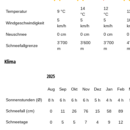
14
12
Temperatur
9 °C
1
°C
°C
5
5
5
1
Windgeschwindigkeit
km/h
km/h
km/h
k
Neuschnee
0 cm
0 cm
0 cm
0
3’700
3’600
3’700
4
Schneefallgrenze
m
m
m
Klima
2025
Aug
Sep
Okt
Nov
Dez
Jan
Feb
Sonnenstunden (Ø)
8 h
6 h
6 h
6 h
5 h
4 h
4 h
Schneefall (cm)
0
11
26
76
15
58
89
Schneetage
0
5
5
7
4
9
12