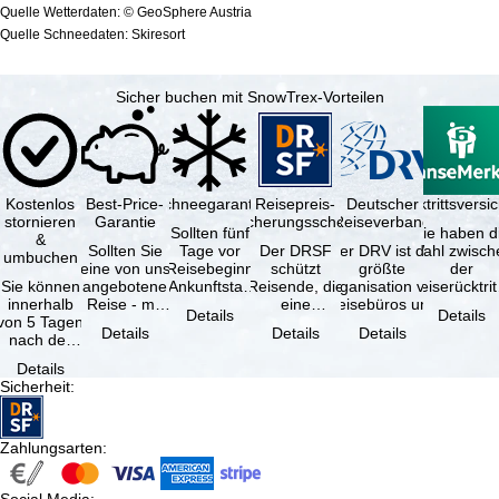
Quelle Wetterdaten: © GeoSphere Austria
Quelle Schneedaten: Skiresort
Sicher buchen mit SnowTrex-Vorteilen
Kostenlos
Best-Price-
Schneegarantie
Reisepreis-
Deutscher
Reiserücktrittsvers
stornieren
Garantie
Sicherungsschein
Reiseverband
Sollten fünf
Sie haben d
&
Sollten Sie
Tage vor
Der DRSF
Der DRV ist die
Wahl zwisch
umbuchen
eine von uns
Reisebeginn
schützt
größte
der
Sie können
angebotene
(Ankunftstag)
Reisende, die
Organisation von
Reiserücktrit
innerhalb
Reise - mit
aufgrund von
eine
Reisebüros und
Versicheru
Details
Details
von 5 Tagen
gleicher
Schneemangel
Pauschalreise
Reiseveranstaltern
(inklusive 
Details
Details
Details
nach der
Leistung und
…
oder
in …
Buchung
Verfügbarkeit
verbundene
Details
kostenfrei
…
Reiseleistungen
Sicherheit
:
zurücktreten,
…
…
Zahlungsarten
: