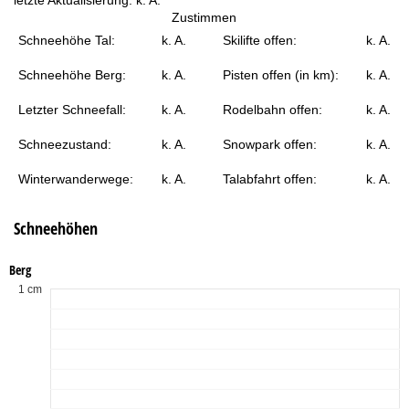
t
Zustimmen
Schneehöhe Tal:
k. A.
Skilifte offen:
k. A.
e
Schneehöhe Berg:
k. A.
Pisten offen (in km):
k. A.
Letzter Schneefall:
k. A.
Rodelbahn offen:
k. A.
Schneezustand:
k. A.
Snowpark offen:
k. A.
Winterwanderwege:
k. A.
Talabfahrt offen:
k. A.
Schneehöhen
Berg
1 cm