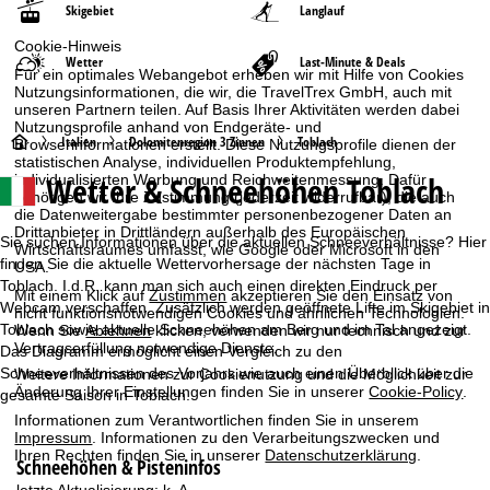
Skigebiet
Langlauf
Cookie-Hinweis
Wetter
Last-Minute & Deals
Für ein optimales Webangebot erheben wir mit Hilfe von Cookies
Nutzungsinformationen, die wir, die TravelTrex GmbH, auch mit
unseren Partnern teilen. Auf Basis Ihrer Aktivitäten werden dabei
Nutzungsprofile anhand von Endgeräte- und
S
Italien
Dolomitenregion 3 Zinnen
Toblach
Browserinformationen erstellt. Diese Nutzungsprofile dienen der
statistischen Analyse, individuellen Produktempfehlung,
Wetter & Schneehöhen Toblach
individualisierten Werbung und Reichweitenmessung. Dafür
t
benötigen wir Ihre Zustimmung (jederzeit widerrufbar), die auch
die Datenweitergabe bestimmter personenbezogener Daten an
a
Drittanbieter in Drittländern außerhalb des Europäischen
Sie suchen Informationen über die aktuellen Schneeverhältnisse? Hier
Wirtschaftsraumes umfasst, wie Google oder Microsoft in den
finden Sie die aktuelle Wettervorhersage der nächsten Tage in
USA.
r
Toblach. I.d.R. kann man sich auch einen direkten Eindruck per
Mit einem Klick auf
Zustimmen
akzeptieren Sie den Einsatz von
Webcam verschaffen. Zusätzlich werden geöffnete Lifte im Skigebiet in
nicht funktionsnotwendigen Cookies und ähnlichen Technologien.
t
Toblach sowie aktuelle Schneehöhen am Berg und im Tal angezeigt.
Wenn Sie
Ablehnen
klicken, verwenden wir nur technisch und zur
Vertragserfüllung notwendige Dienste.
Das Diagramm ermöglicht einen Vergleich zu den
s
Schneeverhältnissen des Vorjahrs wie auch einen Überblick über die
Weitere Informationen zur Cookienutzung und die Möglichkeit zur
Änderung Ihrer Einstellungen finden Sie in unserer
Cookie-Policy
.
gesamte Saison in Toblach.
e
Informationen zum Verantwortlichen finden Sie in unserem
Impressum
. Informationen zu den Verarbeitungszwecken und
i
Ihren Rechten finden Sie in unserer
Datenschutzerklärung
.
Schneehöhen & Pisteninfos
letzte Aktualisierung:
k. A.