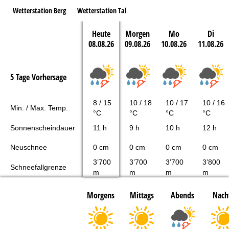
Wetterstation Berg
Wetterstation Tal
Heute
Morgen
Mo
Di
08.08.26
09.08.26
10.08.26
11.08.26
5 Tage Vorhersage
8 / 15
10 / 18
10 / 17
10 / 16
Min. / Max. Temp.
°C
°C
°C
°C
Sonnenscheindauer
11 h
9 h
10 h
12 h
Neuschnee
0 cm
0 cm
0 cm
0 cm
3’700
3’700
3’700
3’800
Schneefallgrenze
m
m
m
m
Morgens
Mittags
Abends
Nach