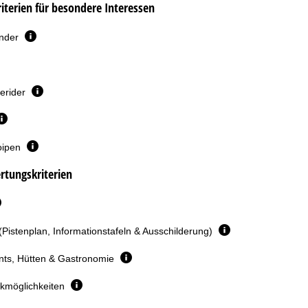
terien für besondere Interessen
inder
erider
oipen
rtungskriterien
(Pistenplan, Informationstafeln & Ausschilderung)
nts, Hütten & Gastronomie
rkmöglichkeiten