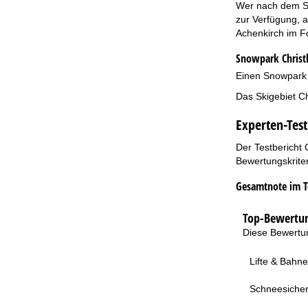
Wer nach dem Sk
zur Verfügung, a
Achenkirch im Fo
Snowpark Chris
Einen Snowpark g
Das Skigebiet Ch
Experten-Test
Der Testbericht 
Bewertungskriter
Gesamtnote im T
Top-Bewertun
Diese Bewertun
Lifte & Bahn
Schneesicher