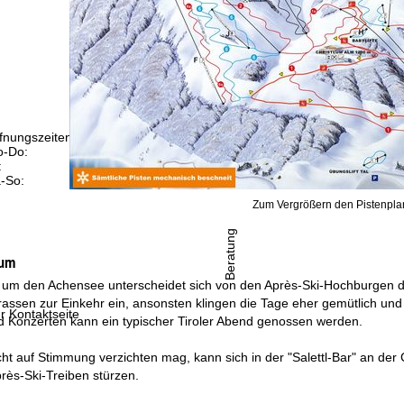
fnungszeiten
-Do:
09:00-17:00 Uhr
:
09:00-15:00 Uhr
-So:
geschlossen
Zum Vergrößern den Pistenplan
Beratung
lum
 um den Achensee unterscheidet sich von den Après-Ski-Hochburgen du
assen zur Einkehr ein, ansonsten klingen die Tage eher gemütlich und
r Kontaktseite
d Konzerten kann ein typischer Tiroler Abend genossen werden.
t auf Stimmung verzichten mag, kann sich in der "Salettl-Bar" an der C
rès-Ski-Treiben stürzen.