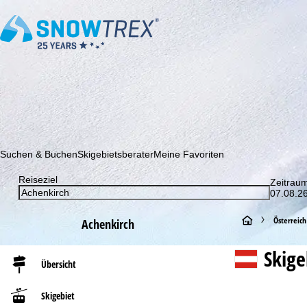
Abonnieren Sie unseren Newsletter und erfahren Sie als Erster 
Suchen & Buchen
Skigebietsberater
Meine Favoriten
Reiseziel
Zeitrau
07.08.26
S
Österreich
Achenkirch
t
Skig
Übersicht
a
Skigebiet
r