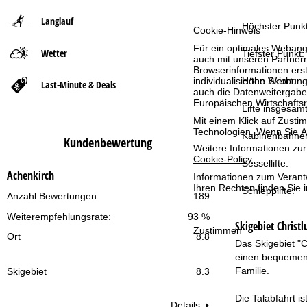
Langlauf
t
Höchster Punkt
Cookie-Hinweis
Für ein optimales Webange
Wetter
s
Tiefster Punkt:
auch mit unseren Partnern
Browserinformationen erste
individualisierten Werbun
e
Höhe Skiort:
Last-Minute & Deals
auch die Datenweitergabe
Europäischen Wirtschafts
Lifte insgesamt
i
Mit einem Klick auf
Zusti
Technologien. Wenn Sie
A
Kabinenbahne
t
Kundenbewertung
Weitere Informationen zur
Cookie-Policy
.
Sessellifte:
e
Achenkirch
Informationen zum Verant
Ihren Rechten finden Sie 
Schlepplifte:
Anzahl Bewertungen:
189
Weiterempfehlungsrate:
93 %
Skigebiet
Christ
Zustimmen
Ort
8.8
Das Skigebiet "C
einen bequemen A
Familie.
Skigebiet
8.3
Die Talabfahrt i
Details