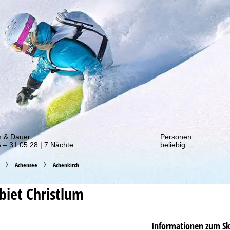
von unseren Rabatt-Aktionen!
m & Dauer
Personen
 – 31.05.28 | 7 Nächte
beliebig
Achensee
Achenkirch
ebiet
Christlum
Informationen zum Sk