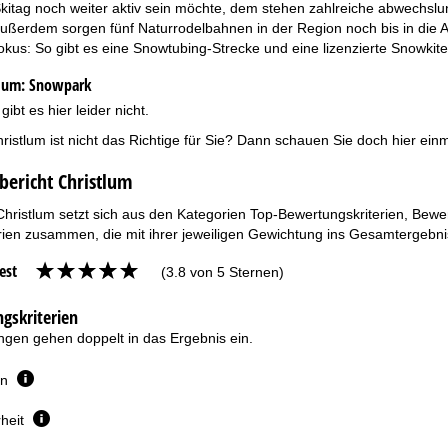
itag noch weiter aktiv sein möchte, dem stehen zahlreiche abwechs
ußerdem sorgen fünf Naturrodelbahnen in der Region noch bis in die A
kus: So gibt es eine Snowtubing-Strecke und eine lizenzierte Snowkite
tlum:
Snowpark
ibt es hier leider nicht.
ristlum ist nicht das Richtige für Sie? Dann schauen Sie doch hier ein
bericht Christlum
Christlum setzt sich aus den Kategorien Top-Bewertungskriterien, Bewe
ien zusammen, die mit ihrer jeweiligen Gewichtung ins Gesamtergebnis
est
(3.8 von 5 Sternen)
gskriterien
gen gehen doppelt in das Ergebnis ein.
en
heit