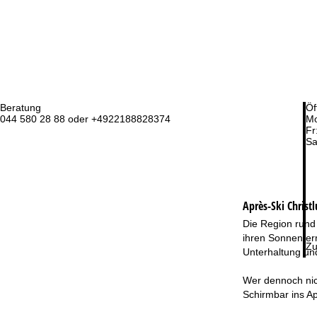
Beratung
Öf
044 580 28 88 oder +4922188828374
Mo
Fr
Sa
Après-Ski Christ
Die Region rund
ihren Sonnenterr
Zu
Unterhaltung un
Wer dennoch nich
Schirmbar ins Ap