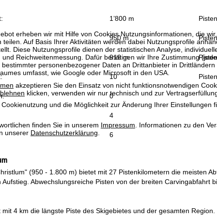
:
1’800 m
Piste
bot erheben wir mit Hilfe von Cookies Nutzungsinformationen, die wir
950 m
Pisten
 teilen. Auf Basis Ihrer Aktivitäten werden dabei Nutzungsprofile anh
llt. Diese Nutzungsprofile dienen der statistischen Analyse, individue
g und Reichweitenmessung. Dafür benötigen wir Ihre Zustimmung (jederz
916 m
Pisten
 bestimmter personenbezogener Daten an Drittanbieter in Drittländern
raumes umfasst, wie Google oder Microsoft in den USA.
:
10
Pisten
mmen
akzeptieren Sie den Einsatz von nicht funktionsnotwendigen Cook
blehnen
klicken, verwenden wir nur technisch und zur Vertragserfüllun
n:
0
 Cookienutzung und die Möglichkeit zur Änderung Ihrer Einstellungen f
4
wortlichen finden Sie in unserem
Impressum
. Informationen zu den V
in unserer
Datenschutzerklärung
.
6
lum
hristlum" (950 - 1.800 m) bietet mit 27 Pistenkilometern die meisten A
ufstieg. Abwechslungsreiche Pisten von der breiten Carvingabfahrt bis
st mit 4 km die längste Piste des Skigebietes und der gesamten Region. 