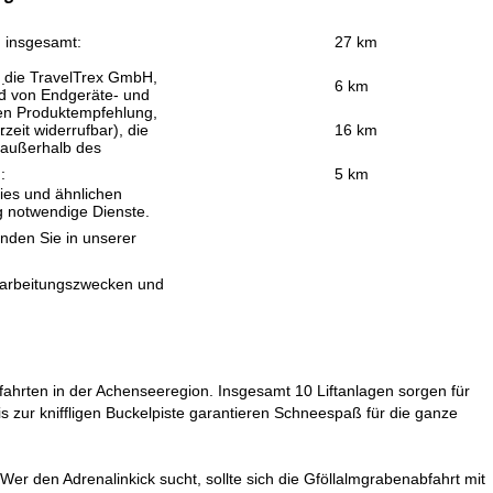
n insgesamt:
27 km
, die TravelTrex GmbH,
:
6 km
and von Endgeräte- und
llen Produktempfehlung,
eit widerrufbar), die
:
16 km
 außerhalb des
:
5 km
ies und ähnlichen
g notwendige Dienste.
inden Sie in unserer
erarbeitungszwecken und
bfahrten in der Achenseeregion. Insgesamt 10 Liftanlagen sorgen für
 zur kniffligen Buckelpiste garantieren Schneespaß für die ganze
Wer den Adrenalinkick sucht, sollte sich die Gföllalmgrabenabfahrt mit