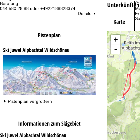
Unterkünfte 
Beratung
Öf
044 580 28 88 oder +4922188828374
Mo
Details
Fr
Sa
Karte
Pistenplan
+
-
Ski Juwel Alpbachtal Wildschönau
Zu
Pistenplan vergrößern
Informationen zum Skigebiet
Ski Juwel Alpbachtal Wildschönau