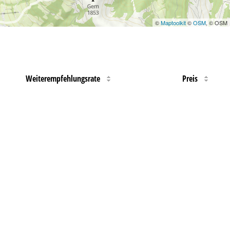
©
Maptoolkit
©
OSM
, © OSM
Weiterempfehlungsrate
Preis