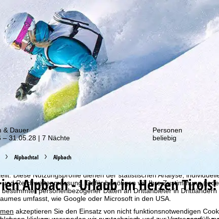
von unseren Rabatt-Aktionen!
m & Dauer
Personen
 – 31.05.28 | 7 Nächte
beliebig
Alpbachtal
Alpbach
bot erheben wir mit Hilfe von Cookies Nutzungsinformationen, die wir
 teilen. Auf Basis Ihrer Aktivitäten werden dabei Nutzungsprofile anh
llt. Diese Nutzungsprofile dienen der statistischen Analyse, individue
rien
Alpbach - Urlaub im Herzen Tirols!
g und Reichweitenmessung. Dafür benötigen wir Ihre Zustimmung (jederz
 bestimmter personenbezogener Daten an Drittanbieter in Drittländern
raumes umfasst, wie Google oder Microsoft in den USA.
mmen
akzeptieren Sie den Einsatz von nicht funktionsnotwendigen Cook