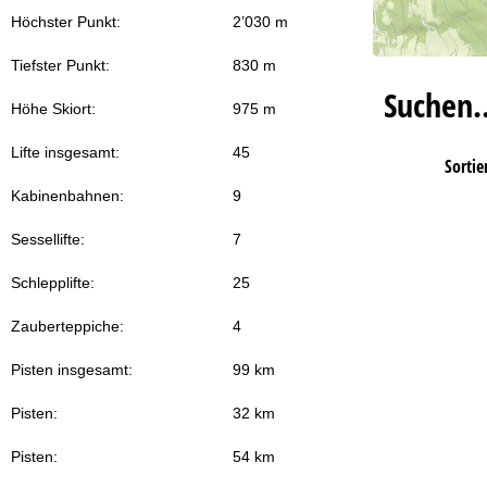
Höchster Punkt:
2’030 m
Tiefster Punkt:
830 m
Suchen
Höhe Skiort:
975 m
Lifte insgesamt:
45
Sortie
Kabinenbahnen:
9
Sessellifte:
7
Schlepplifte:
25
Zauberteppiche:
4
Pisten insgesamt:
99 km
Pisten:
32 km
Pisten:
54 km