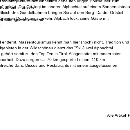
g notwendige Dienste.
hren aufgrund seiner einheitlich gebauten urigen Holzhäuser zum
" gekürt. Der Ort liegt im inneren Alpbachtal auf einem Sonnenplateau
inden Sie in unserer
Gleich drei Gondelbahnen bringen Sie auf den Berg. Da der Ortsteil
störenden Durchgangsverkehr. Alpbach lockt seine Gäste mit
erarbeitungszwecken und
.
l entfernt. Massentourismus kennt man hier (noch) nicht, Tradition und
gebieten in der Wildschönau glänzt das "Ski Juwel Alpbachtal
gehört somit zu den Top Ten in Tirol. Ausgestattet mit modernsten
herheit. Dazu sorgen ca. 70 km gespurte Loipen, 110 km
hlreiche Bars, Discos und Restaurants mit einem ausgelassenen
Alle Artikel