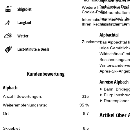
Technologien. Wenn Sie
A
Alpbach (ca. 975
"schönsten Dorf 
Weitere Informationen zur
Skigebiet
t
Cookie-Policy
.
mit traumhaftem 
Inneralpbach den
Informationen zum Verant
Langlauf
s
Ihren Rechten finden Sie 
historischem Amb
Alpbachtal
e
Wetter
Zustimmen
Das Alpbachtal l
i
urige Gemütlichk
Last-Minute & Deals
Wildschönau" mit
t
Beschneiungsanl
Winterwanderweg
e
Après-Ski-Angebo
Kundenbewertung
Anreise Alpbach
Alpbach
Bahn: Brixleg
Flug: Innsbru
Anzahl Bewertungen:
315
Routenplaner
Weiterempfehlungsrate:
95 %
Artikel über 
Ort
8.7
Skigebiet
8.5