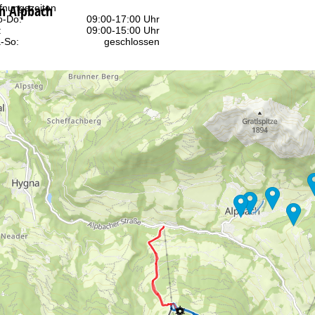
in Alpbach
fnungszeiten
-Do:
09:00-17:00 Uhr
:
09:00-15:00 Uhr
-So:
geschlossen
Beratung
r Kontaktseite