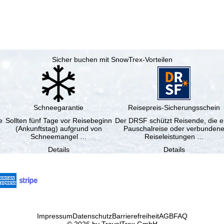
Sicher buchen mit SnowTrex-Vorteilen
Schneegarantie
Reisepreis-Sicherungsschein
e
Sollten fünf Tage vor Reisebeginn
Der DRSF schützt Reisende, die e
(Ankunftstag) aufgrund von
Pauschalreise oder verbunden
Schneemangel …
Reiseleistungen …
Details
Details
Impressum
Datenschutz
Barrierefreiheit
AGB
FAQ
© 2026 by TravelTrex GmbH