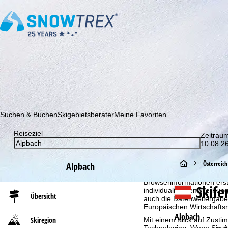
Abonnieren Sie unseren Newsletter und erfahren Sie als Erster 
Suchen & Buchen
Skigebietsberater
Meine Favoriten
Reiseziel
Zeitrau
10.08.26
Cookie-Hinweis
S
Österreich
Alpbach
Für ein optimales Webange
auch mit unseren Partnern
Browserinformationen erste
t
Skife
individualisierten Werbun
Übersicht
auch die Datenweitergabe
a
Europäischen Wirtschafts
Alpbach
Skiregion
Mit einem Klick auf
Zusti
r