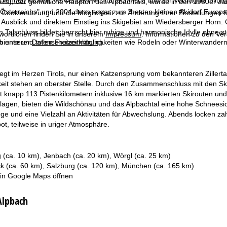
blehnen
klicken, verwenden wir nur technisch und zur Vertragserfüllun
 m), der gemütliche Hauptort des Alpbachtals, wurde in den 1980er Ja
Österreichs" und 2004 dann sogar zum "besten kleinen Skidorf Europas
 Cookienutzung und die Möglichkeit zur Änderung Ihrer Einstellungen f
Ausblick und direktem Einstieg ins Skigebiet am Wiedersberger Horn. 
 Talschluss bildet, herrscht hier ruhige und harmonische Idylle ohne 
wortlichen finden Sie in unserem
Impressum
. Informationen zu den V
in unserer
Datenschutzerklärung
.
iente und tollen Freizeitmöglichkeiten wie Rodeln oder Winterwandern
iegt im Herzen Tirols, nur einen Katzensprung vom bekannteren Zillerta
eit stehen an oberster Stelle. Durch den Zusammenschluss mit den Ski
 knapp 113 Pistenkilometern inklusive 16 km markierten Skirouten und 
agen, bieten die Wildschönau und das Alpbachtal eine hohe Schneesic
e und eine Vielzahl an Aktivitäten für Abwechslung. Abends locken za
t, teilweise in uriger Atmosphäre.
g (ca. 10 km), Jenbach (ca. 20 km), Wörgl (ca. 25 km)
ck (ca. 60 km), Salzburg (ca. 120 km), München (ca. 165 km)
 in
Google Maps
öffnen
Alpbach