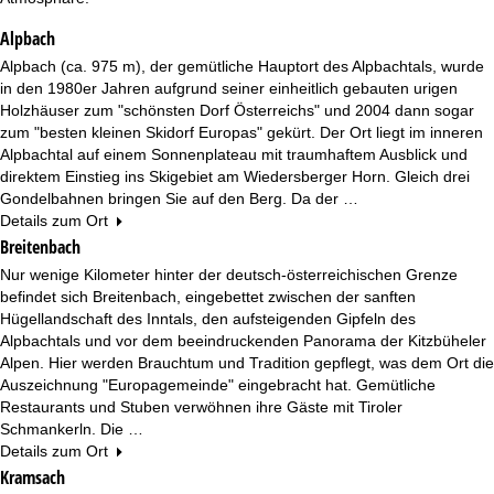
e
Alpbach
Alpbach (ca. 975 m), der gemütliche Hauptort des Alpbachtals, wurde
in den 1980er Jahren aufgrund seiner einheitlich gebauten urigen
Holzhäuser zum "schönsten Dorf Österreichs" und 2004 dann sogar
zum "besten kleinen Skidorf Europas" gekürt. Der Ort liegt im inneren
Alpbachtal auf einem Sonnenplateau mit traumhaftem Ausblick und
direktem Einstieg ins Skigebiet am Wiedersberger Horn. Gleich drei
Gondelbahnen bringen Sie auf den Berg. Da der …
Details zum Ort
Breitenbach
Nur wenige Kilometer hinter der deutsch-österreichischen Grenze
befindet sich Breitenbach, eingebettet zwischen der sanften
Hügellandschaft des Inntals, den aufsteigenden Gipfeln des
Alpbachtals und vor dem beeindruckenden Panorama der Kitzbüheler
Alpen. Hier werden Brauchtum und Tradition gepflegt, was dem Ort die
Auszeichnung "Europagemeinde" eingebracht hat. Gemütliche
Restaurants und Stuben verwöhnen ihre Gäste mit Tiroler
Schmankerln. Die …
Details zum Ort
Kramsach