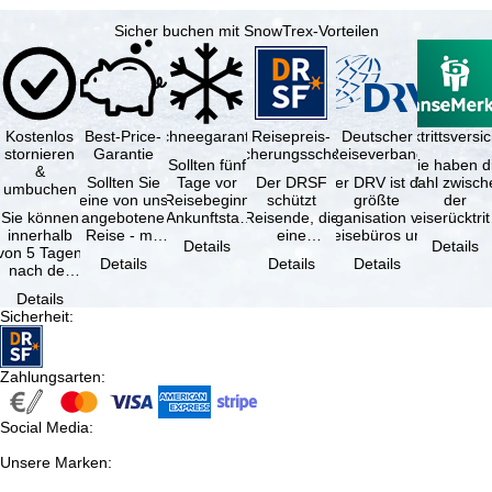
Sicher buchen mit SnowTrex-Vorteilen
Kostenlos
Best-Price-
Schneegarantie
Reisepreis-
Deutscher
Reiserücktrittsvers
stornieren
Garantie
Sicherungsschein
Reiseverband
Sollten fünf
Sie haben d
&
Sollten Sie
Tage vor
Der DRSF
Der DRV ist die
Wahl zwisch
umbuchen
eine von uns
Reisebeginn
schützt
größte
der
Sie können
angebotene
(Ankunftstag)
Reisende, die
Organisation von
Reiserücktrit
innerhalb
Reise - mit
aufgrund von
eine
Reisebüros und
Versicheru
Details
Details
von 5 Tagen
gleicher
Schneemangel
Pauschalreise
Reiseveranstaltern
(inklusive 
Details
Details
Details
nach der
Leistung und
…
oder
in …
Buchung
Verfügbarkeit
verbundene
Details
kostenfrei
…
Reiseleistungen
Sicherheit
:
zurücktreten,
…
…
Zahlungsarten
:
Social Media
:
Unsere Marken
: