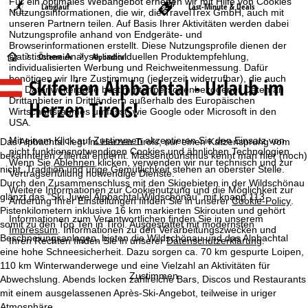
Für ein optimales Webangebot erheben wir mit Hilfe von Cookies
Langlauf
Last-Minute & Deals
Nutzungsinformationen, die wir, die TravelTrex GmbH, auch mit
unseren Partnern teilen. Auf Basis Ihrer Aktivitäten werden dabei
Nutzungsprofile anhand von Endgeräte- und
Browserinformationen erstellt. Diese Nutzungsprofile dienen der
S
statistischen Analyse, individuellen Produktempfehlung,
Österreich
Alpbachtal
individualisierten Werbung und Reichweitenmessung. Dafür
benötigen wir Ihre Zustimmung (jederzeit widerrufbar), die auch
Skiferien Alpbachtal - Urlaub im
t
die Datenweitergabe bestimmter personenbezogener Daten an
Drittanbieter in Drittländern außerhalb des Europäischen
Herzen Tirols!
Wirtschaftsraumes umfasst, wie Google oder Microsoft in den
a
USA.
Mit einem Klick auf
Zustimmen
akzeptieren Sie den Einsatz von
r
Das Alpbachtal liegt im Herzen Tirols, nur einen Katzensprung vom
nicht funktionsnotwendigen Cookies und ähnlichen Technologien.
bekannteren Zillertal entfernt. Massentourismus kennt man hier (noch)
Wenn Sie
Ablehnen
klicken, verwenden wir nur technisch und zur
t
nicht, Tradition und urige Gemütlichkeit stehen an oberster Stelle.
Vertragserfüllung notwendige Dienste.
Durch den Zusammenschluss mit den Skigebieten in der Wildschönau
Weitere Informationen zur Cookienutzung und die Möglichkeit zur
glänzt das "Ski Juwel Alpbachtal Wildschönau" mit knapp 113
s
Änderung Ihrer Einstellungen finden Sie in unserer
Cookie-Policy
.
Pistenkilometern inklusive 16 km markierten Skirouten und gehört
Informationen zum Verantwortlichen finden Sie in unserem
somit zu den Top Ten in Tirol. Ausgestattet mit modernsten
e
Impressum
. Informationen zu den Verarbeitungszwecken und
Beschneiungsanlagen, bieten die Wildschönau und das Alpbachtal
Ihren Rechten finden Sie in unserer
Datenschutzerklärung
.
eine hohe Schneesicherheit. Dazu sorgen ca. 70 km gespurte Loipen,
i
110 km Winterwanderwege und eine Vielzahl an Aktivitäten für
Zustimmen
Abwechslung. Abends locken zahlreiche Bars, Discos und Restaurants
t
mit einem ausgelassenen Après-Ski-Angebot, teilweise in uriger
Atmosphäre.