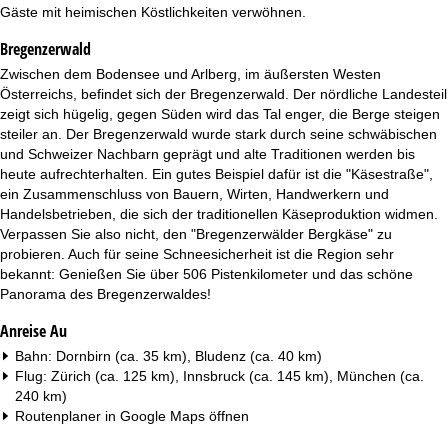
t
Gäste mit heimischen Köstlichkeiten verwöhnen.
Bregenzerwald
e
Zwischen dem Bodensee und Arlberg, im äußersten Westen
Österreichs, befindet sich der Bregenzerwald. Der nördliche Landesteil
zeigt sich hügelig, gegen Süden wird das Tal enger, die Berge steigen
steiler an. Der Bregenzerwald wurde stark durch seine schwäbischen
und Schweizer Nachbarn geprägt und alte Traditionen werden bis
heute aufrechterhalten. Ein gutes Beispiel dafür ist die "Käsestraße",
ein Zusammenschluss von Bauern, Wirten, Handwerkern und
Handelsbetrieben, die sich der traditionellen Käseproduktion widmen.
Verpassen Sie also nicht, den "Bregenzerwälder Bergkäse" zu
probieren. Auch für seine Schneesicherheit ist die Region sehr
bekannt: Genießen Sie über 506 Pistenkilometer und das schöne
Panorama des Bregenzerwaldes!
Anreise Au
Bahn: Dornbirn (ca. 35 km), Bludenz (ca. 40 km)
Flug: Zürich (ca. 125 km), Innsbruck (ca. 145 km), München (ca.
240 km)
Routenplaner in
Google Maps
öffnen