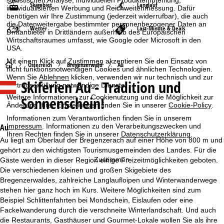
Skigebiet
Langlauf
individualisierten Werbung und Reichweitenmessung. Dafür
benötigen wir Ihre Zustimmung (jederzeit widerrufbar), die auch
die Datenweitergabe bestimmter personenbezogener Daten an
Wetter
Last-Minute & Deals
Drittanbieter in Drittländern außerhalb des Europäischen
Wirtschaftsraumes umfasst, wie Google oder Microsoft in den
USA.
Mit einem Klick auf
Zustimmen
akzeptieren Sie den Einsatz von
S
Österreich
Bregenzerwald
Au
nicht funktionsnotwendigen Cookies und ähnlichen Technologien.
Wenn Sie
Ablehnen
klicken, verwenden wir nur technisch und zur
Skiferien
Au - Tradition und
t
Vertragserfüllung notwendige Dienste.
Sonnenschein!
Weitere Informationen zur Cookienutzung und die Möglichkeit zur
a
Änderung Ihrer Einstellungen finden Sie in unserer
Cookie-Policy
.
Informationen zum Verantwortlichen finden Sie in unserem
r
Au
Impressum
. Informationen zu den Verarbeitungszwecken und
Ihren Rechten finden Sie in unserer
Datenschutzerklärung
.
Au liegt am Oberlauf der Bregenzerach auf einer Höhe von 800 m und
t
gehört zu den wichtigsten Tourismusgemeinden des Landes. Für die
Zustimmen
Gäste werden in dieser Region einige Freizeitmöglichkeiten geboten.
s
Die verschiedenen kleinen und großen Skigebiete des
Bregenzerwaldes, zahlreiche Langlaufloipen und Winterwanderwege
e
stehen hier ganz hoch im Kurs. Weitere Möglichkeiten sind zum
Beispiel Schlittenfahrten bei Mondschein, Eislaufen oder eine
i
Fackelwanderung durch die verschneite Winterlandschaft. Und auch
die Restaurants, Gasthäuser und Gourmet-Lokale wollen Sie als ihre