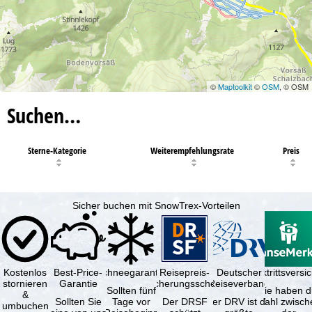
©
Maptoolkit
©
OSM
, © OSM
Suchen…
Sterne-Kategorie
Weiterempfehlungsrate
Preis
Sicher buchen mit SnowTrex-Vorteilen
Kostenlos
Best-Price-
Schneegarantie
Reisepreis-
Deutscher
Reiserücktrittsvers
stornieren
Garantie
Sicherungsschein
Reiseverband
Sollten fünf
Sie haben d
&
Sollten Sie
Tage vor
Der DRSF
Der DRV ist die
Wahl zwisch
umbuchen