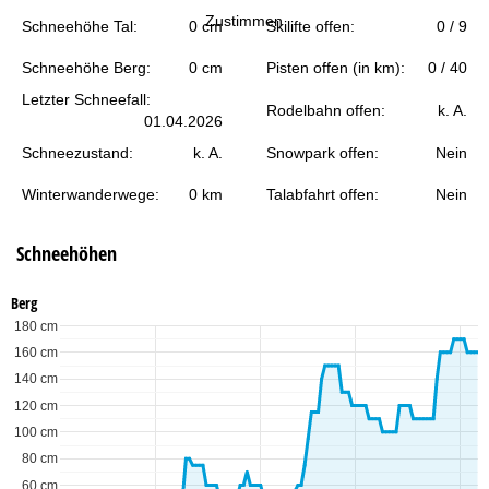
t
Zustimmen
Schneehöhe Tal:
0 cm
Skilifte offen:
0 / 9
e
Schneehöhe Berg:
0 cm
Pisten offen (in km):
0 / 40
Letzter Schneefall:
Rodelbahn offen:
k. A.
01.04.2026
Schneezustand:
k. A.
Snowpark offen:
Nein
Winterwanderwege:
0 km
Talabfahrt offen:
Nein
Schneehöhen
Berg
180 cm
160 cm
140 cm
120 cm
100 cm
80 cm
60 cm