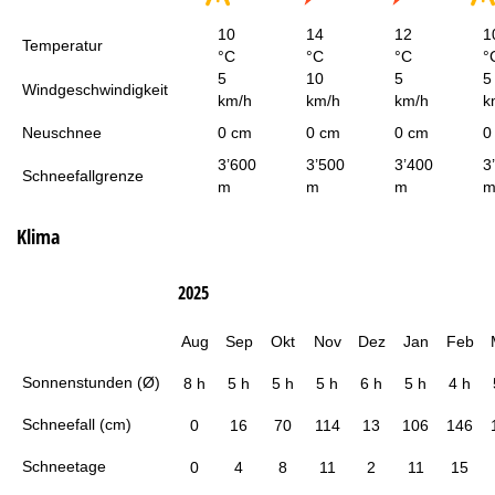
10
14
12
1
Temperatur
°C
°C
°C
°
5
10
5
5
Windgeschwindigkeit
km/h
km/h
km/h
k
Neuschnee
0 cm
0 cm
0 cm
0
3’600
3’500
3’400
3
Schneefallgrenze
m
m
m
Klima
2025
Aug
Sep
Okt
Nov
Dez
Jan
Feb
Sonnenstunden (Ø)
8 h
5 h
5 h
5 h
6 h
5 h
4 h
Schneefall (cm)
0
16
70
114
13
106
146
Schneetage
0
4
8
11
2
11
15