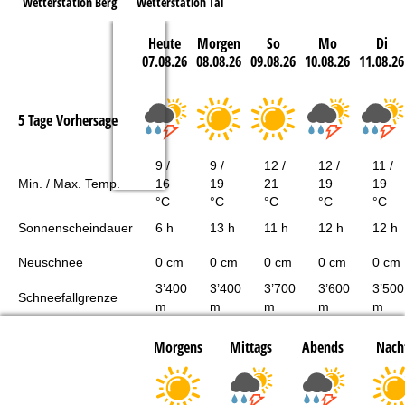
Wetterstation Berg
Wetterstation Tal
Heute
Morgen
So
Mo
Di
07.08.26
08.08.26
09.08.26
10.08.26
11.08.26
5 Tage Vorhersage
9 /
9 /
12 /
12 /
11 /
Min. / Max. Temp.
16
19
21
19
19
°C
°C
°C
°C
°C
Sonnenscheindauer
6 h
13 h
11 h
12 h
12 h
Neuschnee
0 cm
0 cm
0 cm
0 cm
0 cm
3’400
3’400
3’700
3’600
3’500
Schneefallgrenze
m
m
m
m
m
Morgens
Mittags
Abends
Nach