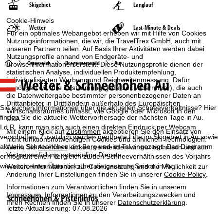
Skigebiet
Langlauf
Cookie-Hinweis
Wetter
Last-Minute & Deals
Für ein optimales Webangebot erheben wir mit Hilfe von Cookies
Nutzungsinformationen, die wir, die TravelTrex GmbH, auch mit
unseren Partnern teilen. Auf Basis Ihrer Aktivitäten werden dabei
Nutzungsprofile anhand von Endgeräte- und
S
Österreich
Bregenzerwald
Au
Browserinformationen erstellt. Diese Nutzungsprofile dienen der
statistischen Analyse, individuellen Produktempfehlung,
Wetter & Schneehöhen Au
individualisierten Werbung und Reichweitenmessung. Dafür
t
benötigen wir Ihre Zustimmung (jederzeit widerrufbar), die auch
die Datenweitergabe bestimmter personenbezogener Daten an
a
Drittanbieter in Drittländern außerhalb des Europäischen
Sie suchen Informationen über die aktuellen Schneeverhältnisse? Hier
Wirtschaftsraumes umfasst, wie Google oder Microsoft in den
finden Sie die aktuelle Wettervorhersage der nächsten Tage in Au.
USA.
r
I.d.R. kann man sich auch einen direkten Eindruck per Webcam
Mit einem Klick auf
Zustimmen
akzeptieren Sie den Einsatz von
verschaffen. Zusätzlich werden geöffnete Lifte im Skigebiet in Au sowie
nicht funktionsnotwendigen Cookies und ähnlichen Technologien.
t
aktuelle Schneehöhen am Berg und im Tal angezeigt. Das Diagramm
Wenn Sie
Ablehnen
klicken, verwenden wir nur technisch und zur
Vertragserfüllung notwendige Dienste.
ermöglicht einen Vergleich zu den Schneeverhältnissen des Vorjahrs
s
wie auch einen Überblick über die gesamte Saison in Au.
Weitere Informationen zur Cookienutzung und die Möglichkeit zur
Änderung Ihrer Einstellungen finden Sie in unserer
Cookie-Policy
.
e
Informationen zum Verantwortlichen finden Sie in unserem
Impressum
. Informationen zu den Verarbeitungszwecken und
Schneehöhen & Pisteninfos
i
Ihren Rechten finden Sie in unserer
Datenschutzerklärung
.
letzte Aktualisierung: 07.08.2026