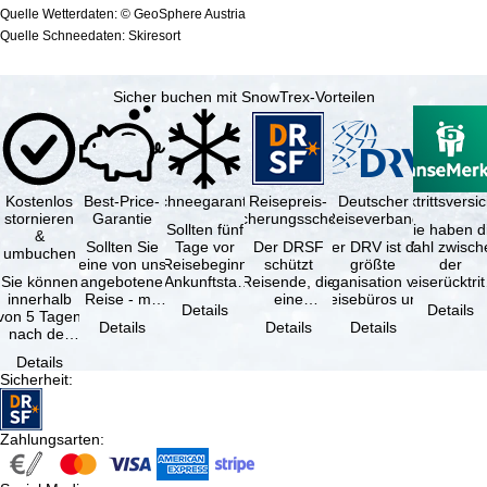
Quelle Wetterdaten: © GeoSphere Austria
Quelle Schneedaten: Skiresort
Sicher buchen mit SnowTrex-Vorteilen
Kostenlos
Best-Price-
Schneegarantie
Reisepreis-
Deutscher
Reiserücktrittsvers
stornieren
Garantie
Sicherungsschein
Reiseverband
Sollten fünf
Sie haben d
&
Sollten Sie
Tage vor
Der DRSF
Der DRV ist die
Wahl zwisch
umbuchen
eine von uns
Reisebeginn
schützt
größte
der
Sie können
angebotene
(Ankunftstag)
Reisende, die
Organisation von
Reiserücktrit
innerhalb
Reise - mit
aufgrund von
eine
Reisebüros und
Versicheru
Details
Details
von 5 Tagen
gleicher
Schneemangel
Pauschalreise
Reiseveranstaltern
(inklusive 
Details
Details
Details
nach der
Leistung und
…
oder
in …
Buchung
Verfügbarkeit
verbundene
Details
kostenfrei
…
Reiseleistungen
Sicherheit
:
zurücktreten,
…
…
Zahlungsarten
: